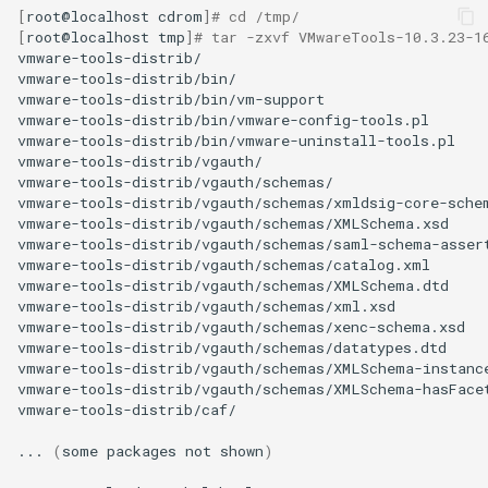
[
root@localhost
cdrom
]
# cd /tmp/
[
root@localhost
tmp
]
# tar -zxvf VMwareTools-10.3.23-1
vmware-tools-distrib/

vmware-tools-distrib/bin/

vmware-tools-distrib/bin/vm-support

vmware-tools-distrib/bin/vmware-config-tools.pl

vmware-tools-distrib/bin/vmware-uninstall-tools.pl

vmware-tools-distrib/vgauth/

vmware-tools-distrib/vgauth/schemas/

vmware-tools-distrib/vgauth/schemas/xmldsig-core-schem
vmware-tools-distrib/vgauth/schemas/XMLSchema.xsd

vmware-tools-distrib/vgauth/schemas/saml-schema-assert
vmware-tools-distrib/vgauth/schemas/catalog.xml

vmware-tools-distrib/vgauth/schemas/XMLSchema.dtd

vmware-tools-distrib/vgauth/schemas/xml.xsd

vmware-tools-distrib/vgauth/schemas/xenc-schema.xsd

vmware-tools-distrib/vgauth/schemas/datatypes.dtd

vmware-tools-distrib/vgauth/schemas/XMLSchema-instance
vmware-tools-distrib/vgauth/schemas/XMLSchema-hasFacet
vmware-tools-distrib/caf/

...
(
some
packages
not
shown
)