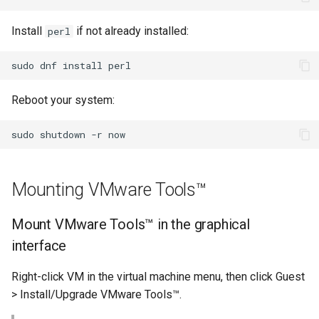
Lab 11: Provisioning Pod
and Key Signing
Change Log
Network Routes
Install
if not already installed:
perl
Capitolo 6. Server mail
bash - Colore della stringa
Systemd Units Hardening
Rocky Linux Summer of Docs
Lab 12: Smoke Test
sudo
dnf
install
Capitolo 7. High availability
Servizio Systemd - Script
2024
WireGuard VPN
Python
Reboot your system:
Lab 13: Cleaning Up
Test di compatibilità della
sudo
shutdown
-r
CPU
torsocks - Instradare il
Mounting VMware Tools™
traffico attraverso
Tor/SOCKS5
Mount VMware Tools™ in the graphical
interface
Right-click VM in the virtual machine menu, then click Guest
> Install/Upgrade VMware Tools™.