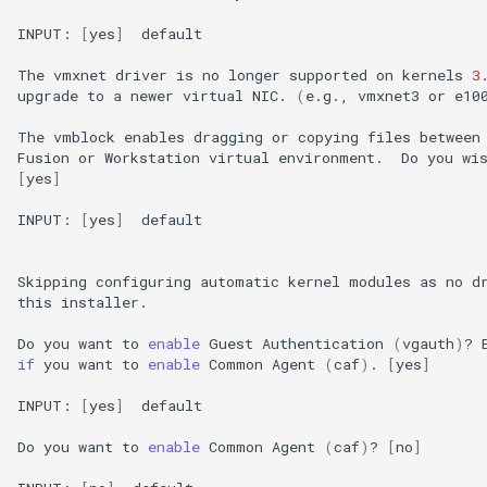
INPUT:
[
yes
]
default

The
vmxnet
driver
is
no
longer
supported
on
kernels
3
upgrade
to
a
newer
virtual
NIC.
(
e.g.,
vmxnet3
or
e10
The
vmblock
enables
dragging
or
copying
files
between
Fusion
or
Workstation
virtual
environment.
Do
you
wi
[
yes
]
INPUT:
[
yes
]
default

Skipping
configuring
automatic
kernel
modules
as
no
d
this
installer.

Do
you
want
to
enable
Guest
Authentication
(
vgauth
)
?
if
you
want
to
enable
Common
Agent
(
caf
)
.
[
yes
]
INPUT:
[
yes
]
default

Do
you
want
to
enable
Common
Agent
(
caf
)
?
[
no
]