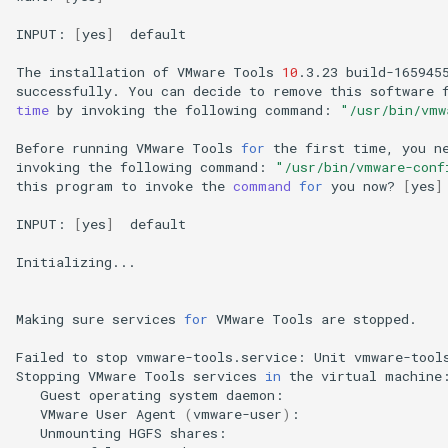
INPUT:
[
yes
]
default

The
installation
of
VMware
Tools
10
.3.23
build-165945
successfully.
You
can
decide
to
remove
this
software
time
by
invoking
the
following
command:
"/usr/bin/vmw
Before
running
VMware
Tools
for
the
first
time,
you
n
invoking
the
following
command:
"/usr/bin/vmware-conf
this
program
to
invoke
the
command
for
you
now?
[
yes
]
INPUT:
[
yes
]
default

Initializing...

Making
sure
services
for
VMware
Tools
are
stopped.

Failed
to
stop
vmware-tools.service:
Unit
vmware-tool
Stopping
VMware
Tools
services
in
the
virtual
Guest
operating
system
daemon:
VMware
User
Agent
(
vmware-user
)
:
Unmounting
HGFS
shares: