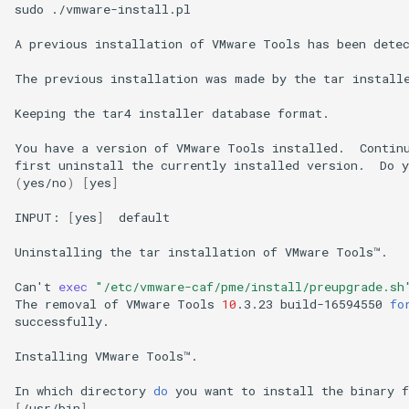
sudo
./vmware-install.pl

A
previous
installation
of
VMware
Tools
has
been
detec
The
previous
installation
was
made
by
the
tar
install
Keeping
the
tar4
installer
database
format.

You
have
a
version
of
VMware
Tools
installed.
Contin
first
uninstall
the
currently
installed
version.
Do
y
(
yes/no
)
[
yes
]
INPUT:
[
yes
]
default

Uninstalling
the
tar
installation
of
VMware
Tools™.

Can
'
t
exec
"/etc/vmware-caf/pme/install/preupgrade.sh
The
removal
of
VMware
Tools
10
.3.23
build-16594550
fo
successfully.

Installing
VMware
Tools™.

In
which
directory
do
you
want
to
install
the
binary
f
[
/usr/bin
]