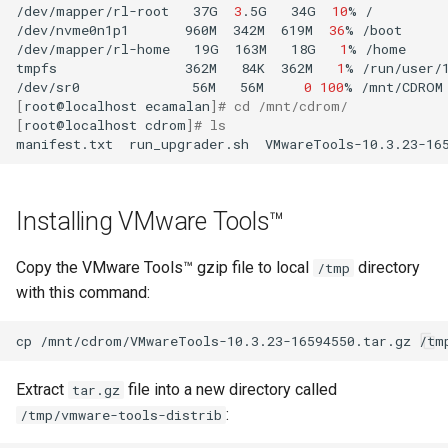
/dev/mapper/rl-root
37G
3
.5G
34G
10
%
/

/dev/nvme0n1p1
960M
342M
619M
36
%
/boot

/dev/mapper/rl-home
19G
163M
18G
1
%
/home

tmpfs
362M
84K
362M
1
%
/run/user/1
/dev/sr0
56M
56M
0
100
%
[
root@localhost
ecamalan
]
# cd /mnt/cdrom/
[
root@localhost
cdrom
]
# ls
manifest.txt
run_upgrader.sh
VMwareTools-10.3.23-16
Installing VMware Tools™
Copy the VMware Tools™ gzip file to local
directory
/tmp
with this command:
cp
/mnt/cdrom/VMwareTools-10.3.23-16594550.tar.gz
Extract
file into a new directory called
tar.gz
:
/tmp/vmware-tools-distrib