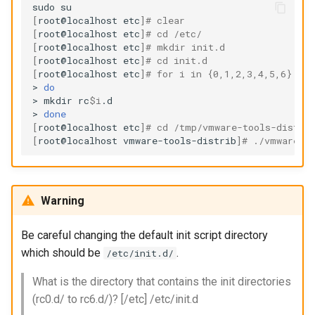
sudo
[
root@localhost
etc
]
# clear
[
root@localhost
etc
]
# cd /etc/
[
root@localhost
etc
]
# mkdir init.d
[
root@localhost
etc
]
# cd init.d
[
root@localhost
etc
]
# for i in {0,1,2,3,4,5,6}
>
do
>
mkdir
rc
$i
.d

>
done
[
root@localhost
etc
]
# cd /tmp/vmware-tools-distri
[
root@localhost
vmware-tools-distrib
]
# ./vmware-i
Warning
Be careful changing the default init script directory
which should be
.
/etc/init.d/
What is the directory that contains the init directories
(rc0.d/ to rc6.d/)? [/etc] /etc/init.d