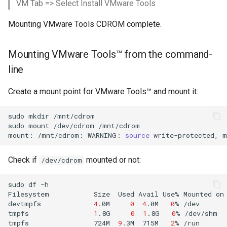
VM Tab => Select Install VMware Tools
Mounting VMware Tools CDROM complete.
Mounting VMware Tools™ from the command-
line
Create a mount point for VMware Tools™ and mount it:
sudo
mkdir
/mnt/cdrom
sudo
mount
/dev/cdrom
/mnt/cdrom

mount:
/mnt/cdrom:
WARNING:
source
write-protected,
m
Check if
mounted or not:
/dev/cdrom
sudo
df
-h

Filesystem
Size
Used
Avail
Use%
Mounted
on

devtmpfs
4
.0M
0
4
.0M
0
%
/dev

tmpfs
1
.8G
0
1
.8G
0
%
/dev/shm

tmpfs
724M
9
.3M
715M
2
%
/run
