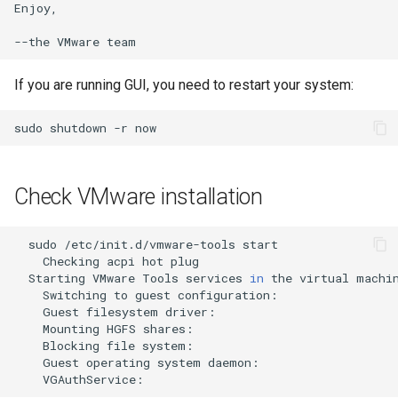
Enjoy,

--the
VMware
If you are running GUI, you need to restart your system:
sudo
shutdown
-r
Check VMware installation
sudo
/etc/init.d/vmware-tools
Checking
acpi
hot
plug
Starting
VMware
Tools
services
in
the
virtual
Switching
to
guest
configuration:
Guest
filesystem
driver:
Mounting
HGFS
shares:
Blocking
file
system:
Guest
operating
system
daemon:
VGAuthService: