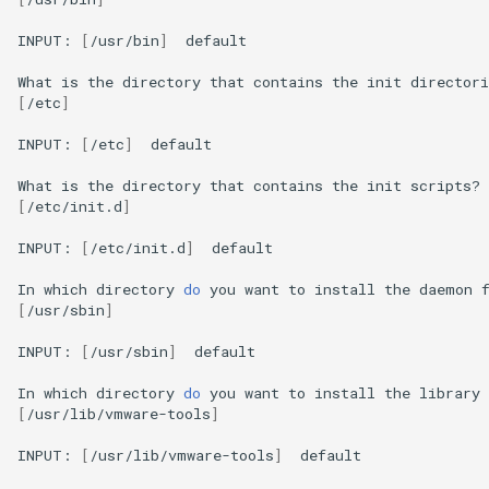
INPUT:
[
/usr/bin
]
default

What
is
the
directory
that
contains
the
init
directori
[
/etc
]
INPUT:
[
/etc
]
default

What
is
the
directory
that
contains
the
init
scripts?
[
/etc/init.d
]
INPUT:
[
/etc/init.d
]
default

In
which
directory
do
you
want
to
install
the
daemon
[
/usr/sbin
]
INPUT:
[
/usr/sbin
]
default

In
which
directory
do
you
want
to
install
the
library
[
/usr/lib/vmware-tools
]
INPUT:
[
/usr/lib/vmware-tools
]
default
