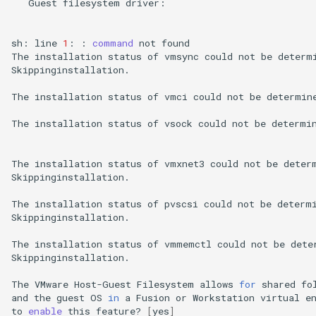
Guest
filesystem
driver:
sh:
line
1
:
:
command
not
found

The
installation
status
of
vmsync
could
not
be
determ
Skippinginstallation.

The
installation
status
of
vmci
could
not
be
determin
The
installation
status
of
vsock
could
not
be
determi
The
installation
status
of
vmxnet3
could
not
be
deter
Skippinginstallation.

The
installation
status
of
pvscsi
could
not
be
determ
Skippinginstallation.

The
installation
status
of
vmmemctl
could
not
be
dete
Skippinginstallation.

The
VMware
Host-Guest
Filesystem
allows
for
shared
fo
and
the
guest
OS
in
a
Fusion
or
Workstation
virtual
e
to
enable
this
feature?
[
yes
]