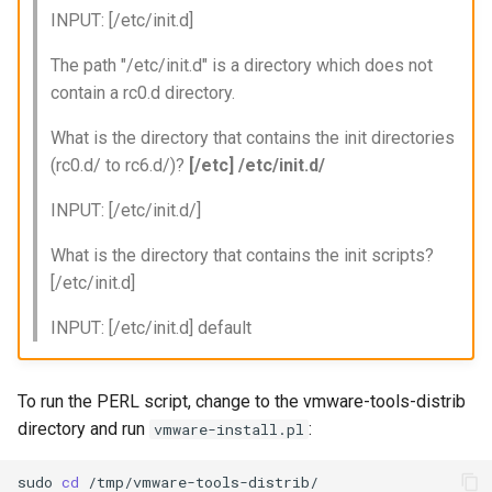
INPUT: [/etc/init.d]
The path "/etc/init.d" is a directory which does not
contain a rc0.d directory.
What is the directory that contains the init directories
(rc0.d/ to rc6.d/)?
[/etc] /etc/init.d/
INPUT: [/etc/init.d/]
What is the directory that contains the init scripts?
[/etc/init.d]
INPUT: [/etc/init.d] default
To run the PERL script, change to the vmware-tools-distrib
directory and run
:
vmware-install.pl
sudo
cd
/tmp/vmware-tools-distrib/
