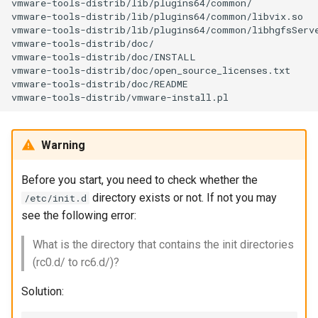
vmware-tools-distrib/lib/plugins64/common/

vmware-tools-distrib/lib/plugins64/common/libvix.so

vmware-tools-distrib/lib/plugins64/common/libhgfsServe
vmware-tools-distrib/doc/

vmware-tools-distrib/doc/INSTALL

vmware-tools-distrib/doc/open_source_licenses.txt

vmware-tools-distrib/doc/README

Warning
Before you start, you need to check whether the
directory exists or not. If not you may
/etc/init.d
see the following error:
What is the directory that contains the init directories
(rc0.d/ to rc6.d/)?
Solution: