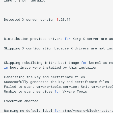
INPUT:
[
no
]
default

Detected
X
server
version
1
.20.11

Distribution
provided
drivers
for
Xorg
X
server
are
us
Skipping
X
configuration
because
X
drivers
are
not
inc
Skipping
rebuilding
initrd
boot
image
for
kernel
as
n
in
boot
image
were
installed
by
this
installer.

Generating
the
key
and
certificate
files.

Successfully
generated
the
key
and
certificate
files.

Failed
to
start
vmware-tools.service:
Unit
vmware-too
Unable
to
start
services
for
VMware
Tools

Execution
aborted.

Warning
no
default
label
for
/tmp/vmware-block-restore