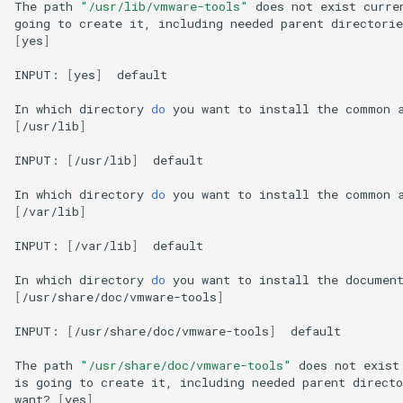
The
path
"/usr/lib/vmware-tools"
does
not
exist
curre
going
to
create
it,
including
needed
parent
directorie
[
yes
]
INPUT:
[
yes
]
default

In
which
directory
do
you
want
to
install
the
common
[
/usr/lib
]
INPUT:
[
/usr/lib
]
default

In
which
directory
do
you
want
to
install
the
common
[
/var/lib
]
INPUT:
[
/var/lib
]
default

In
which
directory
do
you
want
to
install
the
documen
[
/usr/share/doc/vmware-tools
]
INPUT:
[
/usr/share/doc/vmware-tools
]
default

The
path
"/usr/share/doc/vmware-tools"
does
not
exist
is
going
to
create
it,
including
needed
parent
directo
want?
[
yes
]