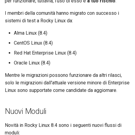
per funzionare, tuttavia, l'uso di esso è
a tuo rischio
.
Package Management
I membri della comunità hanno migrato con successo i
Installazione di Rocky Linux 9
sistemi di test a Rocky Linux da:
Alma Linux (8.4)
Rocky Linux 10 (Red Quartz)
– Minimum Hardware
CentOS Linux (8.4)
Requirements
Red Hat Enterprise Linux (8.4)
Oracle Linux (8.4)
Proxies
Mentre le migrazioni possono funzionare da altri rilasci,
Repositories
solo le migrazioni dall'attuale versione minore di Enterprise
Linux sono supportate come candidate da aggiornare.
Security
Troubleshooting
Nuovi Moduli
Virtualization
Novità in Rocky Linux 8.4 sono i seguenti nuovi flussi di
moduli: