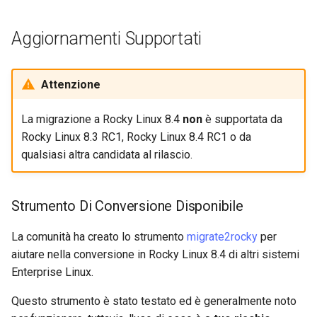
Lab 11: Provisioning Pod
possono essere installati
and Key Signing
Editors
Network Routes
se si utilizza Minimal ISO
Capitolo 6. Server mail
bash - Colore della stringa
Aggiornamenti Supportati
Systemd Units Hardening
Email
Lab 12: Smoke Test
Pulsante Anaconda "Aiuto"
Capitolo 7. High availability
Servizio Systemd - Script
non funzionante (#20)
Attenzione
Python
WireGuard VPN
File Sharing Services
Lab 13: Cleaning Up
Interfaccia Grafica dei Bug
La migrazione a Rocky Linux 8.4
non
è supportata da
Test di compatibilità della
Hardware
mancante di debranding
CPU
Rocky Linux 8.3 RC1, Rocky Linux 8.4 RC1 o da
(libreport)
qualsiasi altra candidata al rilascio.
Interoperability
torsocks - Instradare il
traffico attraverso
ISOs
Strumento Di Conversione Disponibile
Tor/SOCKS5
Kernel
La comunità ha creato lo strumento
migrate2rocky
per
aiutare nella conversione in Rocky Linux 8.4 di altri sistemi
Mirror Management
Enterprise Linux.
Network
Questo strumento è stato testato ed è generalmente noto