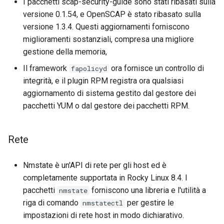
I pacchetti scap-security-guide sono stati ribasati sulla
versione 0.1.54, e OpenSCAP è stato ribasato sulla
versione 1.3.4. Questi aggiornamenti forniscono
miglioramenti sostanziali, compresa una migliore
gestione della memoria,
Il framework
ora fornisce un controllo di
fapolicyd
integrità, e il plugin RPM registra ora qualsiasi
aggiornamento di sistema gestito dal gestore dei
pacchetti YUM o dal gestore dei pacchetti RPM.
Rete
Nmstate è un'API di rete per gli host ed è
completamente supportata in Rocky Linux 8.4. I
pacchetti
forniscono una libreria e l'utilità a
nmstate
riga di comando
per gestire le
nmstatectl
impostazioni di rete host in modo dichiarativo.