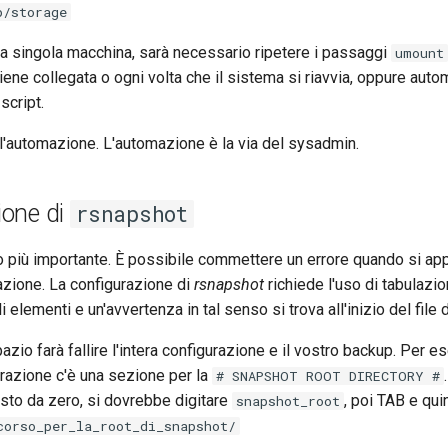
p/storage
na singola macchina, sarà necessario ripetere i passaggi
umount
 viene collegata o ogni volta che il sistema si riavvia, oppure aut
script.
automazione. L'automazione è la via del sysadmin.
ione di
rsnapshot
o più importante. È possibile commettere un errore quando si ap
urazione. La configurazione di
rsnapshot
richiede l'uso di tabulazio
elementi e un'avvertenza in tal senso si trova all'inizio del file 
azio farà fallire l'intera configurazione e il vostro backup. Per es
gurazione c'è una sezione per la
# SNAPSHOT ROOT DIRECTORY #
to da zero, si dovrebbe digitare
, poi TAB e qui
snapshot_root
corso_per_la_root_di_snapshot/