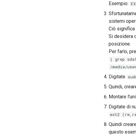
Esempio:
EX
Sfortunatame
sistemi oper
Ciò significa
Si desidera c
posizione.
Per farlo, pr
| grep sda
/media/use
Digitate
sud
Quindi, crear
Montare l'uni
Digitate di 
ext2 (rw,r
Quindi creare
questo esemp