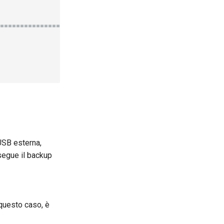
========================================================
USB esterna,
segue il backup
 questo caso, è