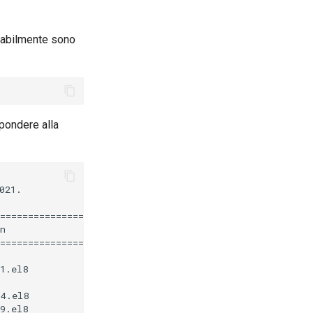
obabilmente sono
pondere alla
21.

========================================================
n                              Repository               
========================================================
1.el8                          epel                     
4.el8                          epel                     
9.el8                          baseos                   