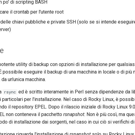
 po' di scripting BASH
are il crontab per l'utente root
elle chiavi pubbliche e private SSH (solo se si intende esegui
erver)
ne
otente utility di backup con opzioni di installazione per qualsia
È possibile eseguire il backup di una macchina in locale o di più
 da un'unica macchina.
za
ed è scritto interamente in Perl senza dipendenze da li
rsync
 particolari per l'installazione. Nel caso di Rocky Linux, è possibi
ndo il repository EPEL. Dopo il rilascio iniziale di Rocky Linux 9.0
PEL non conteneva il pacchetto
rsnapshot
. Non è più così, ma que
o di installazione dai sorgenti, nel caso in cui ciò si verifichi d
zione riguarda l'installazione di
rsnapshot
solo su Rocky Linux.