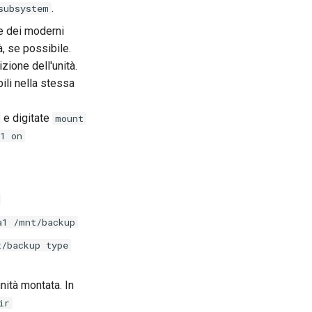
.
subsystem
e dei moderni
, se possibile.
ione dell'unità.
ili nella stessa
e digitate
mount
1 on
a1 /mnt/backup
t/backup type
nità montata. In
ir