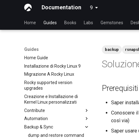
Documentation
9
latest
Home
Guides
Books
Labs
Gemstones
Des
Guides
backup
rsnaps
Home Guide
Soluzion
Installazione di Rocky Linux 9
Migrazione A Rocky Linux
Rocky supported version
Prerequisiti
upgrades
Creazione e Installazione di
Kernel Linux personalizzati
Saper install
Contribute
Conoscere il
Automation
Index
così via)
Backup & Sync
Guida al contributo per
anacron - Automatizzare i
Saper usare 
principianti
comandi
dump and restore command