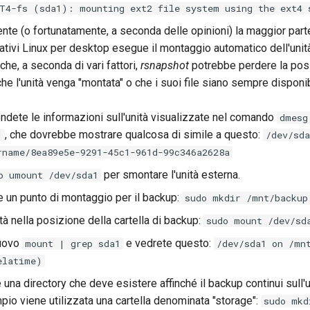
T4-fs (sda1): mounting ext2 file system using the ext4 
nte (o fortunatamente, a seconda delle opinioni) la maggior part
ativi Linux per desktop esegue il montaggio automatico dell'unità
 che, a seconda di vari fattori,
rsnapshot
potrebbe perdere la posiz
he l'unità venga "montata" o che i suoi file siano sempre disponib
endete le informazioni sull'unità visualizzate nel comando
dmesg
, che dovrebbe mostrare qualcosa di simile a questo:
1
/dev/sda
rname/8ea89e5e-9291-45c1-961d-99c346a2628a
per smontare l'unità esterna.
o umount /dev/sda1
e un punto di montaggio per il backup:
sudo mkdir /mnt/backup
tà nella posizione della cartella di backup:
sudo mount /dev/sd
nuovo
e vedrete questo:
mount | grep sda1
/dev/sda1 on /mn
elatime)
 una directory che deve esistere affinché il backup continui sull'u
io viene utilizzata una cartella denominata "storage":
sudo mkd