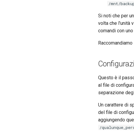
/mnt/backu
Si noti che per u
volta che l'unità
comandi con uno 
Raccomandiamo l'
Configuraz
Questo è il pass
al file di config
separazione degli 
Un carattere di sp
del file di confi
aggiungendo ques
/qualunque_per