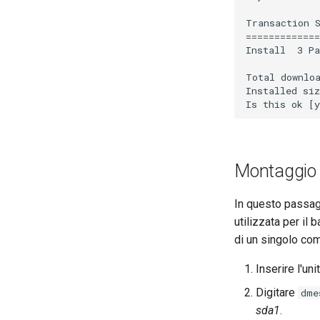
Transaction S
=============
Install  3 Pa
Total downloa
Installed siz
Montaggio d
In questo passag
utilizzata per i
di un singolo co
Inserire l'uni
Digitare
dme
sda1
.