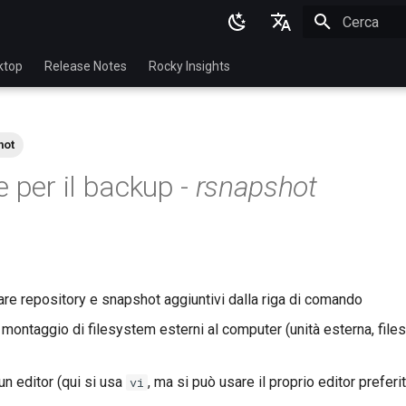
Inizializza l
English
ktop
Release Notes
Rocky Insights
Ukrainian
Deutsch
hot
Français
e per il backup -
rsnapshot
Español
Italian
日本語
한국어
are repository e snapshot aggiuntivi dalla riga di comando
简体中文
 montaggio di filesystem esterni al computer (unità esterna, fil
un editor (qui si usa
, ma si può usare il proprio editor preferi
vi