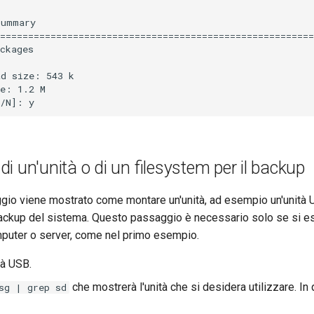
ummary

========================================================
ckages

d size: 543 k

e: 1.2 M

i un'unità o di un filesystem per il backup
gio viene mostrato come montare un'unità, ad esempio un'unità 
l backup del sistema. Questo passaggio è necessario solo se si e
mputer o server, come nel primo esempio.
tà USB.
che mostrerà l'unità che si desidera utilizzare. In
sg | grep sd