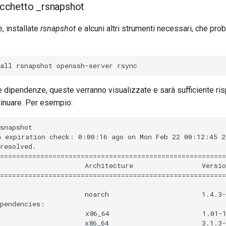
pacchetto _rsnapshot
 installate
rsnapshot
e alcuni altri strumenti necessari, che pr
 dipendenze, queste verranno visualizzate e sarà sufficiente ris
tinuare. Per esempio:
snapshot

 expiration check: 0:00:16 ago on Mon Feb 22 00:12:45 20
resolved.

========================================================
                     Architecture                 Versio
========================================================
                     noarch                       1.4.3-
pendencies:

                     x86_64                       1.01-1
                     x86_64                       3.1.3-