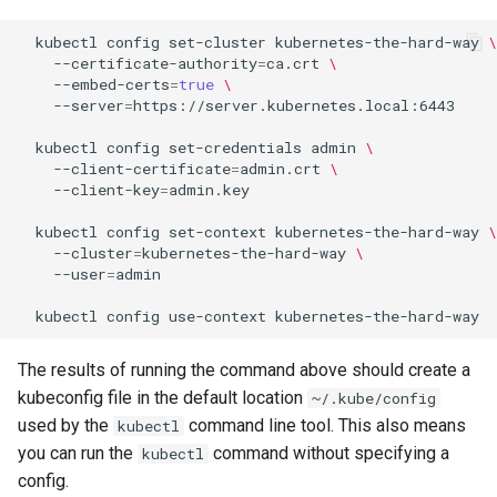
Package Management
kubectl
config
set-cluster
kubernetes-the-hard-way
\
--certificate-authority
=
ca.crt
\
Installazione di Rocky Linux 9
--embed-certs
=
true
\
--server
=
https://server.kubernetes.local:6443

Rocky Linux 10 (Red Quartz)
kubectl
config
set-credentials
admin
\
– Minimum Hardware
--client-certificate
=
admin.crt
\
Requirements
--client-key
=
admin.key

kubectl
config
set-context
kubernetes-the-hard-way
\
Proxies
--cluster
=
kubernetes-the-hard-way
\
--user
=
admin

Repositories
kubectl
config
use-context
Security
The results of running the command above should create a
Troubleshooting
kubeconfig file in the default location
~/.kube/config
used by the
command line tool. This also means
kubectl
Virtualization
you can run the
command without specifying a
kubectl
config.