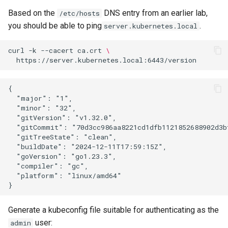
and Key Signing
Editors
Change Log
Based on the
DNS entry from an earlier lab,
/etc/hosts
Capitolo 6. Server mail
bash - Colore della stringa
you should be able to ping
.
server.kubernetes.local
Systemd Units Hardening
Email
Rocky Linux Summer of Docs
Capitolo 7. High availability
Servizio Systemd - Script
2024
curl
-k
--cacert
ca.crt
\
Python
WireGuard VPN
File Sharing Services
Test di compatibilità della
Hardware
{

CPU
  "major": "1",

  "minor": "32",

Interoperability
  "gitVersion": "v1.32.0",

torsocks - Instradare il
  "gitCommit": "70d3cc986aa8221cd1dfb1121852688902d3bf
traffico attraverso
ISOs
  "gitTreeState": "clean",

  "buildDate": "2024-12-11T17:59:15Z",

Tor/SOCKS5
  "goVersion": "go1.23.3",

Kernel
  "compiler": "gc",

  "platform": "linux/amd64"

Mirror Management
Generate a kubeconfig file suitable for authenticating as the
Network
user:
admin