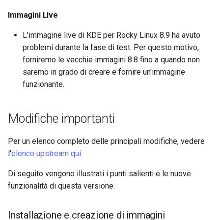
Package Management
Immagini Live
Installazione di Rocky Linux 9
L'immagine live di KDE per Rocky Linux 8.9 ha avuto
problemi durante la fase di test. Per questo motivo,
Rocky Linux 10 (Red Quartz)
forniremo le vecchie immagini 8.8 fino a quando non
– Minimum Hardware
saremo in grado di creare e fornire un'immagine
Requirements
funzionante.
Proxies
Modifiche importanti
Repositories
Per un elenco completo delle principali modifiche, vedere
Security
l'
elenco upstream qui
.
Di seguito vengono illustrati i punti salienti e le nuove
Troubleshooting
funzionalità di questa versione.
Virtualization
Installazione e creazione di immagini