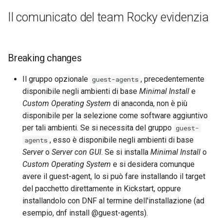
Lab 11: Provisioning Pod
monitoraggio delle
and Key Signing
Editors
Il comunicato del team Rocky evidenzia
Network Routes
prestazioni
Capitolo 6. Server mail
bash - Colore della stringa
Systemd Units Hardening
Email
Lab 12: Smoke Test
Set di strumenti del
Capitolo 7. High availability
Servizio Systemd - Script
Breaking changes
compilatore aggiornati
Python
WireGuard VPN
File Sharing Services
Lab 13: Cleaning Up
Il gruppo opzionale
, precedentemente
guest-agents
Problemi noti
Test di compatibilità della
Hardware
disponibile negli ambienti di base
Minimal Install
e
CPU
Custom Operating System
di anaconda, non è più
Segnalazione di bug
Interoperability
disponibile per la selezione come software aggiuntivo
torsocks - Instradare il
per tali ambienti. Se si necessita del gruppo
guest-
traffico attraverso
ISOs
, esso è disponibile negli ambienti di base
agents
Tor/SOCKS5
Server
o
Server con GUI
. Se si installa
Minimal Install
o
Kernel
Custom Operating System
e si desidera comunque
avere il guest-agent, lo si può fare installando il target
Mirror Management
del pacchetto direttamente in Kickstart, oppure
installandolo con DNF al termine dell'installazione (ad
Network
esempio, dnf install @guest-agents).