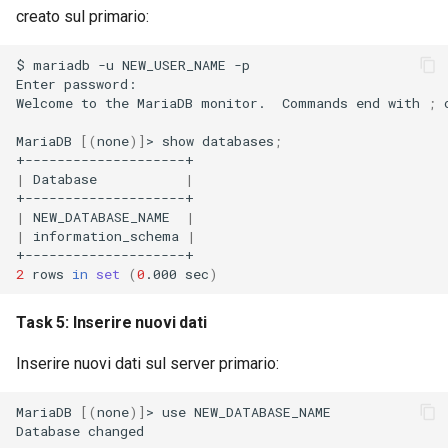
creato sul primario:
$
mariadb
-u
NEW_USER_NAME
-p

Enter
password:

Welcome
to
the
MariaDB
monitor.
Commands
end
with
;
MariaDB
[(
none
)]
>
show
databases
;
|
Database
|
|
NEW_DATABASE_NAME
|
|
information_schema
|
2
rows
in
set
(
0
.000
sec
)
Task 5: Inserire nuovi dati
Inserire nuovi dati sul server primario:
MariaDB
[(
none
)]
>
use
NEW_DATABASE_NAME

Database
changed
