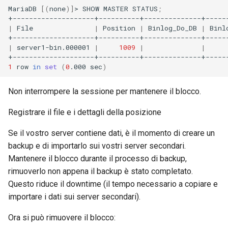
MariaDB
[(
none
)]
>
SHOW
MASTER
STATUS
;
|
File
|
Position
|
Binlog_Do_DB
|
Binl
|
server1-bin.000001
|
1009
|
|
1
row
in
set
(
0
.000
sec
)
Non interrompere la sessione per mantenere il blocco.
Registrare il file e i dettagli della posizione
Se il vostro server contiene dati, è il momento di creare un
backup e di importarlo sui vostri server secondari.
Mantenere il blocco durante il processo di backup,
rimuoverlo non appena il backup è stato completato.
Questo riduce il downtime (il tempo necessario a copiare e
importare i dati sui server secondari).
Ora si può rimuovere il blocco: