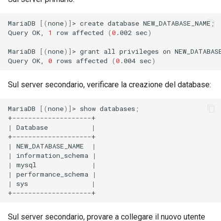
MariaDB
[(
none
)]
>
create
database
NEW_DATABASE_NAME
;
Query
OK,
1
row
affected
(
0
.002
sec
)
MariaDB
[(
none
)]
>
grant
all
privileges
on
NEW_DATABAS
Query
OK,
0
rows
affected
(
0
.004
sec
)
Sul server secondario, verificare la creazione del database:
MariaDB
[(
none
)]
>
show
databases
;
|
Database
|
|
NEW_DATABASE_NAME
|
|
information_schema
|
|
mysql
|
|
performance_schema
|
|
sys
|
Sul server secondario, provare a collegare il nuovo utente