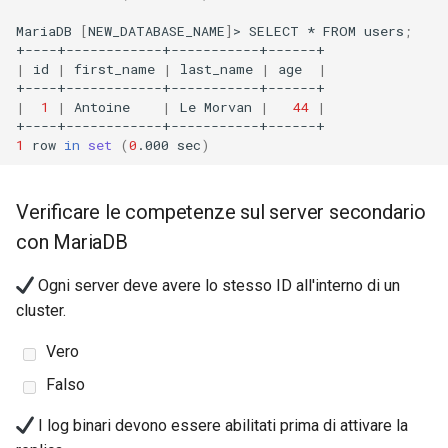
MariaDB
[
NEW_DATABASE_NAME
]
>
SELECT
*
FROM
users
;
|
id
|
first_name
|
last_name
|
age
|
|
1
|
Antoine
|
Le
Morvan
|
44
|
1
row
in
set
(
0
.000
sec
)
Verificare le competenze sul server secondario
con MariaDB
Ogni server deve avere lo stesso ID all'interno di un
cluster.
Vero
Falso
I log binari devono essere abilitati prima di attivare la