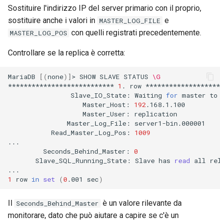
Sostituire l'indirizzo IP del server primario con il proprio,
sostituire anche i valori in
e
MASTER_LOG_FILE
con quelli registrati precedentemente.
MASTER_LOG_POS
Controllare se la replica è corretta:
MariaDB
[(
none
)]
>
SHOW
SLAVE
STATUS
\G
***************************
1
.
row
Slave_IO_State:
Waiting
for
master
to
Master_Host:
192
Master_User:
Master_Log_File:
Read_Master_Log_Pos:
1009
Seconds_Behind_Master:
0
Slave_SQL_Running_State:
Slave
has
read
all
re
1
row
in
set
(
0
.001
sec
)
Il
è un valore rilevante da
Seconds_Behind_Master
monitorare, dato che può aiutare a capire se c'è un