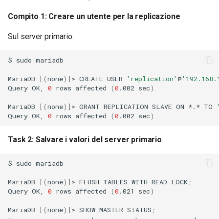
Compito 1: Creare un utente per la replicazione
Sul server primario:
$
sudo
mariadb

MariaDB
[(
none
)]
>
CREATE
USER
'replication'
@
'192.168.
Query
OK,
0
rows
affected
(
0
.002
sec
)
MariaDB
[(
none
)]
>
GRANT
REPLICATION
SLAVE
ON
*.*
TO
Query
OK,
0
rows
affected
(
0
.002
sec
)
Task 2: Salvare i valori del server primario
$
sudo
mariadb

MariaDB
[(
none
)]
>
FLUSH
TABLES
WITH
READ
LOCK
;
Query
OK,
0
rows
affected
(
0
.021
sec
)
MariaDB
[(
none
)]
>
SHOW
MASTER
STATUS
;