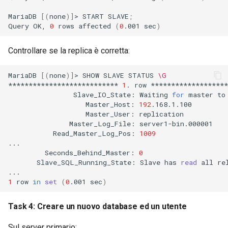
MariaDB
[(
none
)]
>
START
SLAVE
;
Query
OK,
0
rows
affected
(
0
.001
sec
)
Controllare se la replica è corretta:
MariaDB
[(
none
)]
>
SHOW
SLAVE
STATUS
\G
***************************
1
.
row
Slave_IO_State:
Waiting
for
master
to
Master_Host:
192
Master_User:
Master_Log_File:
Read_Master_Log_Pos:
1009
Seconds_Behind_Master:
0
Slave_SQL_Running_State:
Slave
has
read
all
re
1
row
in
set
(
0
.001
sec
)
Task 4: Creare un nuovo database ed un utente
Sul server primario: