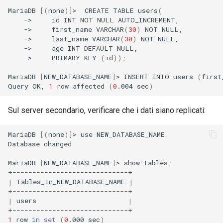
MariaDB
[(
none
)]
>
CREATE
TABLE
users
(
->
id
INT
NOT
NULL
->
first_name
VARCHAR
(
30
)
NOT
->
last_name
VARCHAR
(
30
)
NOT
->
age
INT
DEFAULT
->
PRIMARY
KEY
(
id
))
;
MariaDB
[
NEW_DATABASE_NAME
]
>
INSERT
INTO
users
(
first
Query
OK,
1
row
affected
(
0
.004
sec
)
Sul server secondario, verificare che i dati siano replicati:
MariaDB
[(
none
)]
>
use
NEW_DATABASE_NAME

Database
changed

MariaDB
[
NEW_DATABASE_NAME
]
>
show
tables
;
|
Tables_in_NEW_DATABASE_NAME
|
|
users
|
1
row
in
set
(
0
.000
sec
)