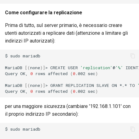
Come configurare la replicazione
Prima di tutto, sul server primario, è necessario creare
utenti autorizzati a replicare dati (attenzione a limitare gli
indirizzi IP autorizzati):
$
sudo
mariadb

MariaDB
[(
none
)]
>
CREATE
USER
'replication'
@
'%'
IDENT
Query
OK,
0
rows
affected
(
0
.002
sec
)
MariaDB
[(
none
)]
>
GRANT
REPLICATION
SLAVE
ON
*.*
TO
Query
OK,
0
rows
affected
(
0
.002
sec
)
per una maggiore sicurezza (cambiare '192.168.1.101' con
il proprio indirizzo IP secondario):
$
sudo
mariadb
