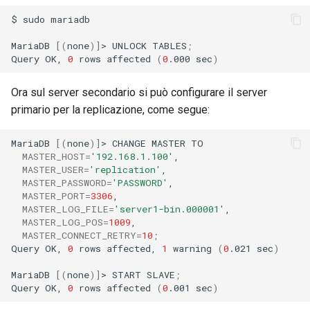
$
sudo
mariadb

MariaDB
[(
none
)]
>
UNLOCK
TABLES
;
Query
OK,
0
rows
affected
(
0
.000
sec
)
Ora sul server secondario si può configurare il server
primario per la replicazione, come segue:
MariaDB
[(
none
)]
>
CHANGE
MASTER
MASTER_HOST
=
'192.168.1.100'
MASTER_USER
=
'replication'
MASTER_PASSWORD
=
'PASSWORD'
MASTER_PORT
=
3306
MASTER_LOG_FILE
=
'server1-bin.000001'
MASTER_LOG_POS
=
1009
MASTER_CONNECT_RETRY
=
10
;
Query
OK,
0
rows
affected,
1
warning
(
0
.021
sec
)
MariaDB
[(
none
)]
>
START
SLAVE
;
Query
OK,
0
rows
affected
(
0
.001
sec
)