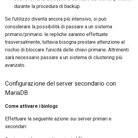
sul server secondario con
Lab 11: Provisioning Pod
durante la procedura di backup.
and Key Signing
Editors
Change Log
MariaDB
Network Routes
bash - Colore della stringa
Se l'utilizzo diventa ancora più intensivo, si può
Systemd Units Hardening
Email
Rocky Linux Summer of Docs
considerare la possibilità di passare a un sistema
Conclusione sul server
Lab 12: Smoke Test
Servizio Systemd - Script
2024
primario/primario: le repliche saranno effettuate
secondario con MariaDB
Python
WireGuard VPN
File Sharing Services
trasversalmente, tuttavia bisogna prestare attenzione al
Lab 13: Cleaning Up
rischio di bloccare l'unicità delle chiavi primarie. Altrimenti
Test di compatibilità della
Hardware
sarà necessario passare a un sistema di clustering più
CPU
avanzato.
Interoperability
torsocks - Instradare il
traffico attraverso
ISOs
Configurazione del server secondario con
Tor/SOCKS5
MariaDB
Kernel
Come attivare i binlogs
Mirror Management
Effettuare la seguente azione sui server primari e
secondari:
Network