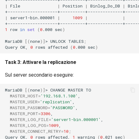
|
File
|
Position
|
Binlog_Do_DB
|
Binl
|
server1-bin.000001
|
1009
|
|
1
row
in
set
(
0
.000
sec
)
MariaDB
[(
none
)]
>
UNLOCK
TABLES
;
Query
OK,
0
rows
affected
(
0
.000
sec
)
Task 3: Attivare la replicazione
Sul server secondario eseguire:
MariaDB
[(
none
)]
>
CHANGE
MASTER
MASTER_HOST
=
'192.168.1.100'
MASTER_USER
=
'replication'
MASTER_PASSWORD
=
'PASSWORD'
MASTER_PORT
=
3306
MASTER_LOG_FILE
=
'server1-bin.000001'
MASTER_LOG_POS
=
1009
MASTER_CONNECT_RETRY
=
10
;
Query
OK,
0
rows
affected,
1
warning
(
0
.021
sec
)