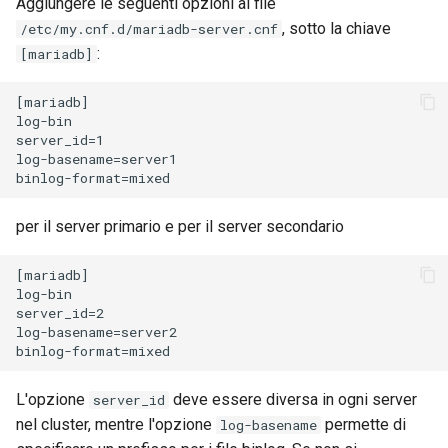
Aggiungere le seguenti opzioni al file
Package Management
, sotto la chiave
/etc/my.cnf.d/mariadb-server.cnf
:
[mariadb]
Installazione di Rocky Linux 9
[mariadb]

Rocky Linux 10 (Red Quartz)
log-bin

– Minimum Hardware
server_id=1

log-basename=server1

Requirements
Proxies
per il server primario e per il server secondario
Repositories
[mariadb]

log-bin

Security
server_id=2

log-basename=server2

Troubleshooting
L'opzione
deve essere diversa in ogni server
server_id
Virtualization
nel cluster, mentre l'opzione
permette di
log-basename