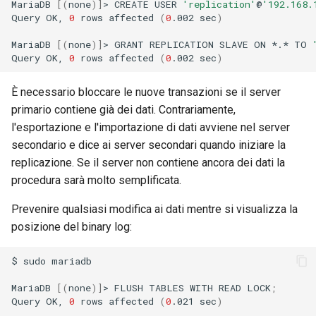
MariaDB
[(
none
)]
>
CREATE
USER
'replication'
@
'192.168.
Query
OK,
0
rows
affected
(
0
.002
sec
)
MariaDB
[(
none
)]
>
GRANT
REPLICATION
SLAVE
ON
*.*
TO
Query
OK,
0
rows
affected
(
0
.002
sec
)
È necessario bloccare le nuove transazioni se il server
primario contiene già dei dati. Contrariamente,
l'esportazione e l'importazione di dati avviene nel server
secondario e dice ai server secondari quando iniziare la
replicazione. Se il server non contiene ancora dei dati la
procedura sarà molto semplificata.
Prevenire qualsiasi modifica ai dati mentre si visualizza la
posizione del binary log:
$
sudo
mariadb

MariaDB
[(
none
)]
>
FLUSH
TABLES
WITH
READ
LOCK
;
Query
OK,
0
rows
affected
(
0
.021
sec
)