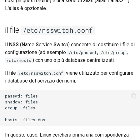
host (in quest'ordine) e una serie di alias (alias1 alias2 ...).
L'alias è opzionale.
il file
/etc/nsswitch.conf
Il
NSS
(
N
ame
S
ervice
S
witch) consente di sostituire i file di
configurazione (ad esempio
,
,
/etc/passwd
/etc/group
) con uno o più database centralizzati.
/etc/hosts
Il file
viene utilizzato per configurare
/etc/nsswitch.conf
i database del servizio dei nomi.
passwd:
files

shadow:
files

group:
files

hosts:
files
In questo caso, Linux cercherà prima una corrispondenza