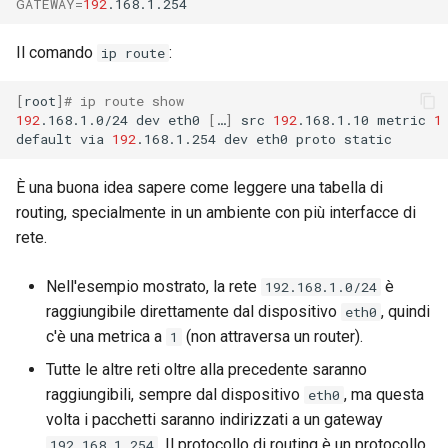
GATEWAY
=
192
Il comando
:
ip route
[
root
]
# ip route show
192
.168.1.0/24
dev
eth0
[
…
]
src
192
.168.1.10
metric
1
default
via
192
.168.1.254
dev
eth0
proto
È una buona idea sapere come leggere una tabella di
routing, specialmente in un ambiente con più interfacce di
rete.
Nell'esempio mostrato, la rete
è
192.168.1.0/24
raggiungibile direttamente dal dispositivo
, quindi
eth0
c'è una metrica a
(non attraversa un router).
1
Tutte le altre reti oltre alla precedente saranno
raggiungibili, sempre dal dispositivo
, ma questa
eth0
volta i pacchetti saranno indirizzati a un gateway
. Il protocollo di routing è un protocollo
192.168.1.254