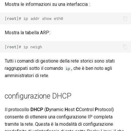
Mostra le informazioni su una interfaccia :
[
root
]
# ip addr show eth0
Mostra la tabella ARP:
[
root
]
# ip neigh
Tutti i comandi di gestione della rete storici sono stati
raggruppati sotto il comando
, che è ben noto agli
ip
amministratori di rete.
configurazione DHCP
Il protocollo
DHCP
(
D
ynamic
H
ost
C
Control
P
rotocol)
consente di ottenere una configurazione IP completa
tramite la rete. Questa è la modalità di configurazione