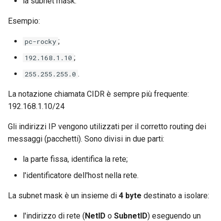
la subnet mask.
Package Management
Esempio:
Installazione di Rocky Linux 9
;
pc-rocky
Rocky Linux 10 (Red Quartz)
;
192.168.1.10
– Minimum Hardware
.
255.255.255.0
Requirements
La notazione chiamata CIDR è sempre più frequente:
Proxies
192.168.1.10/24
Gli indirizzi IP vengono utilizzati per il corretto routing dei
Repositories
messaggi (pacchetti). Sono divisi in due parti:
Security
la parte fissa, identifica la rete;
l'identificatore dell'host nella rete.
Troubleshooting
La subnet mask è un insieme di
4 byte
destinato a isolare:
Virtualization
l'indirizzo di rete (
NetID
o
SubnetID
) eseguendo un