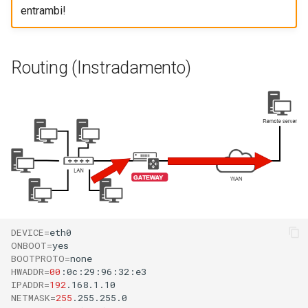
entrambi!
Routing (Instradamento)
DEVICE
=
ONBOOT
=
BOOTPROTO
=
HWADDR
=
00
IPADDR
=
192
NETMASK
=
255