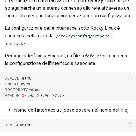
predefinita di un'interfaccia di rete sotto Rocky Linux, il che
spiega perché un sistema connesso alla rete attraverso un
router internet può funzionare senza ulteriori configurazioni.
La configurazione delle interfacce sotto Rocky Linux è
contenuta nella cartella
/etc/sysconfig/network-
.
scripts/
Per ogni interfaccia Ethernet, un file
consente
ifcfg-ethX
la configurazione dell'interfaccia associata.
DEVICE
=
ONBOOT
=
BOOTPROTO
=
HWADDR
=
00
Nome dell'interfaccia : (deve essere nel nome del file)
DEVICE
=