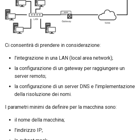
Lab 11: Provisioning Pod
and Key Signing
Editors
Risoluzione dei problemi
Change Log
Network Routes
Capitolo 6. Server mail
bash - Colore della stringa
Systemd Units Hardening
Email
comando dig
Rocky Linux Summer of Docs
Lab 12: Smoke Test
Capitolo 7. High availability
Servizio Systemd - Script
2024
Python
WireGuard VPN
File Sharing Services
comando getent
Lab 13: Cleaning Up
Ci consentirà di prendere in considerazione:
Test di compatibilità della
Hardware
comando ipcalc
l'integrazione in una LAN (local area network);
CPU
Interoperability
comando ss
la configurazione di un gateway per raggiungere un
torsocks - Instradare il
server remoto;
traffico attraverso
ISOs
comando netstat
la configurazione di un server DNS e l'implementazione
Tor/SOCKS5
della risoluzione dei nomi.
Kernel
Conflitti di indirizzi IP o
MAC
I parametri minimi da definire per la macchina sono:
Mirror Management
il nome della macchina;
Configurazione a caldo
Network
l'indirizzo IP;
In sintesi