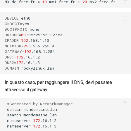
MX
de
free.fr
=
10
mx1.free.fr
+
20
DEVICE
=
ONBOOT
=
BOOTPROTO
=
HWADDR
=
00
IPADDR
=
192
NETMASK
=
255
GATEWAY
=
192
DNS1
=
172
DNS2
=
172
DOMAIN
=
In questo caso, per raggiungere il DNS, devi passare
attraverso il gateway.
#Generated by NetworkManager
domain
search
nameserver
172
nameserver
172