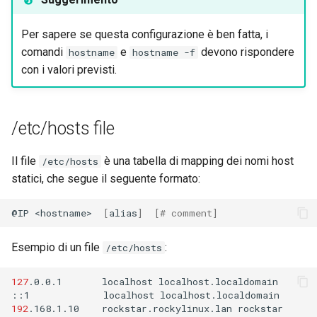
Per sapere se questa configurazione è ben fatta, i
comandi
e
devono rispondere
hostname
hostname -f
con i valori previsti.
/etc/hosts file
Il file
è una tabella di mapping dei nomi host
/etc/hosts
statici, che segue il seguente formato:
@IP
<hostname>
[
alias
]
[
# comment]
Esempio di un file
:
/etc/hosts
127
.0.0.1
localhost
localhost.localdomain

::1
localhost
192
.168.1.10
rockstar.rockylinux.lan