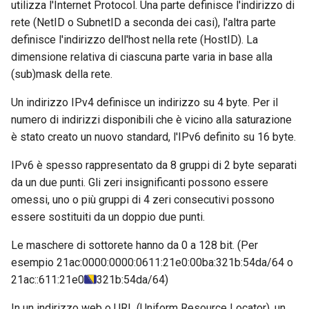
utilizza l'Internet Protocol. Una parte definisce l'indirizzo di
rete (NetID o SubnetID a seconda dei casi), l'altra parte
definisce l'indirizzo dell'host nella rete (HostID). La
dimensione relativa di ciascuna parte varia in base alla
(sub)mask della rete.
Un indirizzo IPv4 definisce un indirizzo su 4 byte. Per il
numero di indirizzi disponibili che è vicino alla saturazione
è stato creato un nuovo standard, l'IPv6 definito su 16 byte.
IPv6 è spesso rappresentato da 8 gruppi di 2 byte separati
da un due punti. Gli zeri insignificanti possono essere
omessi, uno o più gruppi di 4 zeri consecutivi possono
essere sostituiti da un doppio due punti.
Le maschere di sottorete hanno da 0 a 128 bit. (Per
esempio 21ac:0000:0000:0611:21e0:00ba:321b:54da/64 o
21ac::611:21e0
321b:54da/64)
In un indirizzo web o URL (Uniform Resource Locator), un