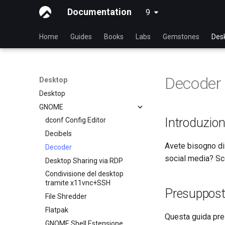
Documentation
9
latest
Home
Guides
Books
Labs
Gemstones
Des
Decoder
Desktop
Desktop
GNOME
Introduzio
dconf Config Editor
Decibels
Avete bisogno di 
Decoder
social media? Sc
Desktop Sharing via RDP
Condivisione del desktop
tramite x11vnc+SSH
Presuppost
File Shredder
Flatpak
Questa guida pre
GNOME Shell Estensione