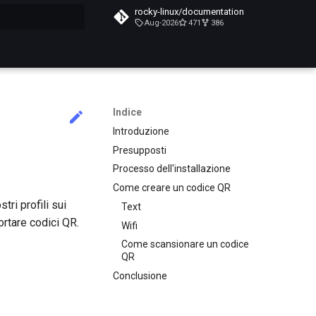
rocky-linux/documentation
Aug-2026
471
386
a ricerca
Indice
Introduzione
Presupposti
Processo dell'installazione
Come creare un codice QR
tri profili sui
Text
rtare codici QR.
Wifi
Come scansionare un codice
QR
Conclusione