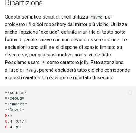
Ripartizione
Lab 11: Provisioning Pod
and Key Signing
Editors
Change Log
Network Routes
Capitolo 6. Server mail
Questo semplice script di shell utilizza
per
rsync
Systemd Units Hardening
Email
Rocky Linux Summer of Docs
prelevare i file del repository dal mirror più vicino. Utilizza
Lab 12: Smoke Test
Capitolo 7. High availability
2024
anche l'opzione "exclude", definita in un file di testo sotto
WireGuard VPN
File Sharing Services
forma di parole chiave che non devono essere incluse. Le
Lab 13: Cleaning Up
esclusioni sono utili se si dispone di spazio limitato su
Hardware
disco o se, per qualsiasi motivo, non si vuole tutto.
Possiamo usare
come carattere jolly. Fate attenzione
*
Interoperability
all'uso di
, perché escluderà tutto ciò che corrisponde
*/ng
a questi caratteri. Un esempio è riportato di seguito:
ISOs
*/source*

Kernel
*/debug*

*/images*

Mirror Management
8
8
Network
8