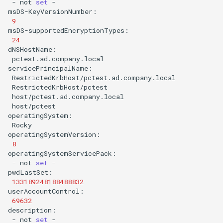
-
not
set
-

9
24
pctest.ad.company.local

host/pctest

Rocky

8
-
not
set
-

133189248188488832
69632
-
not
set