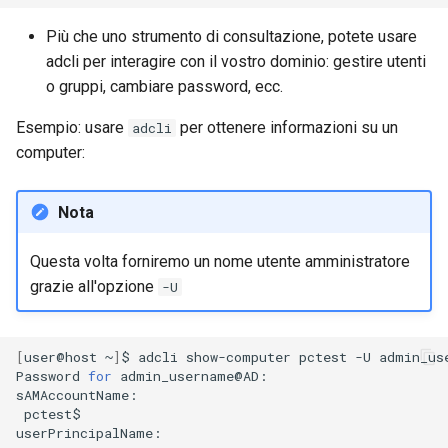
Più che uno strumento di consultazione, potete usare
adcli per interagire con il vostro dominio: gestire utenti
o gruppi, cambiare password, ecc.
Esempio: usare
per ottenere informazioni su un
adcli
computer:
Nota
Questa volta forniremo un nome utente amministratore
grazie all'opzione
-U
[
user@host
~
]
$
adcli
show-computer
pctest
-U
admin_use
Password
for
admin_username@AD:
pctest$
