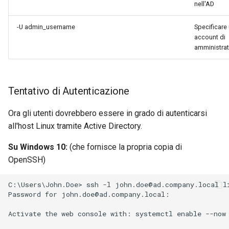
nell'AD
-U admin_username
Specificare
account di
amministra
Tentativo di Autenticazione
Ora gli utenti dovrebbero essere in grado di autenticarsi
all'host Linux tramite Active Directory.
Su Windows 10:
(che fornisce la propria copia di
OpenSSH)
C:\Users\John.Doe> ssh -l john.doe@ad.company.local li
Password for john.doe@ad.company.local:

Activate the web console with: systemctl enable --now 