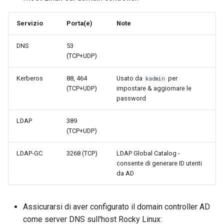
Servizio
Porta(e)
Note
DNS
53
(TCP+UDP)
Kerberos
88, 464
Usato da
per
kadmin
(TCP+UDP)
impostare & aggiornare le
password
LDAP
389
(TCP+UDP)
LDAP-GC
3268 (TCP)
LDAP Global Catalog -
consente di generare ID utenti
da AD
Assicurarsi di aver configurato il domain controller AD
come server DNS sull'host Rocky Linux: