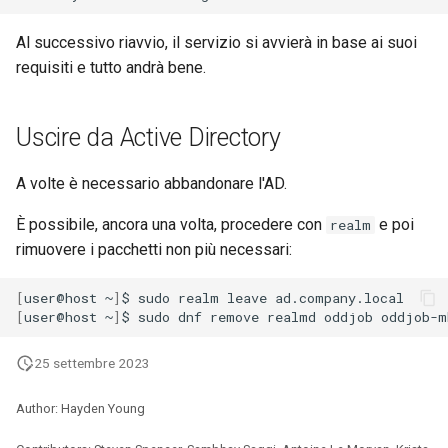
Al successivo riavvio, il servizio si avvierà in base ai suoi
requisiti e tutto andrà bene.
Uscire da Active Directory
A volte è necessario abbandonare l'AD.
È possibile, ancora una volta, procedere con
e poi
realm
rimuovere i pacchetti non più necessari:
[
user@host
~
]
$
sudo
realm
leave
[
user@host
~
]
$
sudo
dnf
remove
realmd
oddjob
oddjob-m
25 settembre 2023
Author: Hayden Young