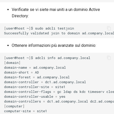
Verificate se vi siete mai uniti a un dominio Active
Directory:
[
user@host
~
]
$
sudo
adcli
testjoin

Successfully
validated
join
to
domain
Ottenere informazioni più avanzate sul dominio:
[
user@host
~
]
$
adcli
info
[
domain
]
domain-name
=
ad.company.local

domain-short
=
AD

domain-forest
=
ad.company.local

domain-controller
=
dc1.ad.company.local

domain-controller-site
=
site1

domain-controller-flags
=
gc
ldap
ds
kdc
timeserv
clo
domain-controller-usable
=
yes

domain-controllers
=
dc1.ad.company.local
[
computer
]
computer-site
=