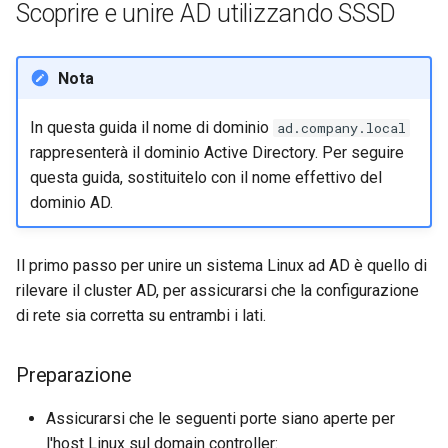
Scoprire e unire AD utilizzando SSSD
Lab 11: Provisioning Pod
Change Log
Network Routes
Capitolo 6. Server mail
bash - Colore della stringa
Rocky Linux Summer of Docs
Nota
Lab 12: Smoke Test
Capitolo 7. High availability
Servizio Systemd - Script
2024
Python
In questa guida il nome di dominio
ad.company.local
Lab 13: Cleaning Up
rappresenterà il dominio Active Directory. Per seguire
Test di compatibilità della
questa guida, sostituitelo con il nome effettivo del
CPU
dominio AD.
torsocks - Instradare il
traffico attraverso
Il primo passo per unire un sistema Linux ad AD è quello di
Tor/SOCKS5
rilevare il cluster AD, per assicurarsi che la configurazione
di rete sia corretta su entrambi i lati.
Preparazione
Assicurarsi che le seguenti porte siano aperte per
l'host Linux sul domain controller: