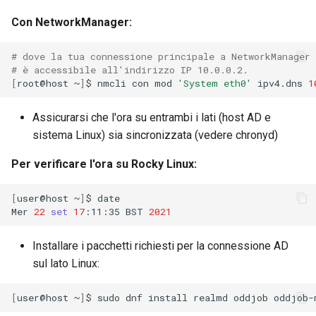
Con NetworkManager:
# dove la tua connessione principale a NetworkManager
# è accessibile all'indirizzo IP 10.0.0.2.
[
root@host
~
]
$
nmcli
con
mod
'System eth0'
ipv4.dns
1
Assicurarsi che l'ora su entrambi i lati (host AD e
sistema Linux) sia sincronizzata (vedere chronyd)
Per verificare l'ora su Rocky Linux:
[
user@host
~
]
$
date

Mer
22
set
17
:11:35
BST
2021
Installare i pacchetti richiesti per la connessione AD
sul lato Linux:
[
user@host
~
]
$
sudo
dnf
install
realmd
oddjob
oddjob-