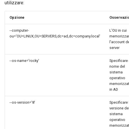
utilizzare:
Opzione
Osservazi
--computer-
L'OU in cui
ou='OU=LINUX,OU=SERVERS,dc=ad,dc=company.local'
memorizza
l'account d
server
--os-name='rocky'
Specificare i
nome del
sistema
operativo
memorizza
in AD
--os-version='8'
Specificare 
versione de
sistema
operativo
memorizza