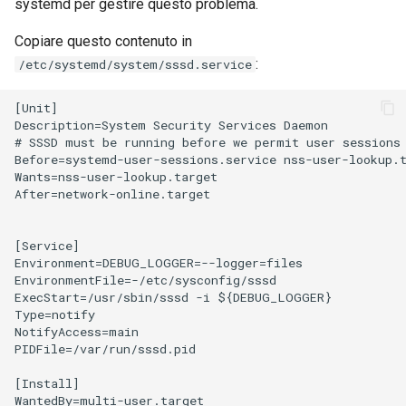
systemd per gestire questo problema.
Copiare questo contenuto in
:
/etc/systemd/system/sssd.service
[Unit]

Description=System Security Services Daemon

# SSSD must be running before we permit user sessions

Before=systemd-user-sessions.service nss-user-lookup.t
Wants=nss-user-lookup.target

After=network-online.target

[Service]

Environment=DEBUG_LOGGER=--logger=files

EnvironmentFile=-/etc/sysconfig/sssd

ExecStart=/usr/sbin/sssd -i ${DEBUG_LOGGER}

Type=notify

NotifyAccess=main

PIDFile=/var/run/sssd.pid

[Install]
