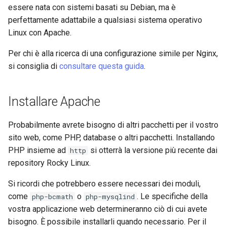
essere nata con sistemi basati su Debian, ma è
Lab 11: Provisioning Pod
and Key Signing
Change Log
perfettamente adattabile a qualsiasi sistema operativo
Network Routes
Capitolo 6. Server mail
bash - Colore della stringa
Linux con Apache.
Systemd Units Hardening
Rocky Linux Summer of Docs
Lab 12: Smoke Test
Capitolo 7. High availability
Servizio Systemd - Script
2024
Per chi è alla ricerca di una configurazione simile per Nginx,
WireGuard VPN
Python
si consiglia di
consultare questa guida
.
Lab 13: Cleaning Up
Test di compatibilità della
CPU
Installare Apache
torsocks - Instradare il
Probabilmente avrete bisogno di altri pacchetti per il vostro
traffico attraverso
sito web, come PHP, database o altri pacchetti. Installando
Tor/SOCKS5
PHP insieme ad
si otterrà la versione più recente dai
http
repository Rocky Linux.
Si ricordi che potrebbero essere necessari dei moduli,
come
o
. Le specifiche della
php-bcmath
php-mysqlind
vostra applicazione web determineranno ciò di cui avete
bisogno. È possibile installarli quando necessario. Per il