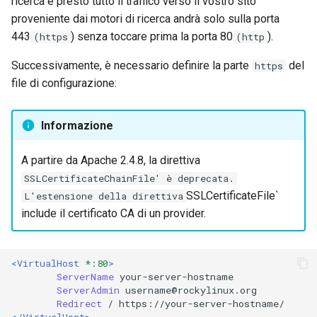
ricerca e presto tutto il traffico verso il vostro sito
proveniente dai motori di ricerca andrà solo sulla porta
443
) senza toccare prima la porta 80
).
(https
(http
Successivamente, è necessario definire la parte
del
https
file di configurazione:
Informazione
A partire da Apache 2.4.8, la direttiva
SSLCertificateChainFile' è deprecata.
SSLCertificateFile`
L'estensione della direttiva
include il certificato CA di un provider.
<VirtualHost
*:80
>
ServerName
ServerAdmin
Redirect
/
</VirtualHost>