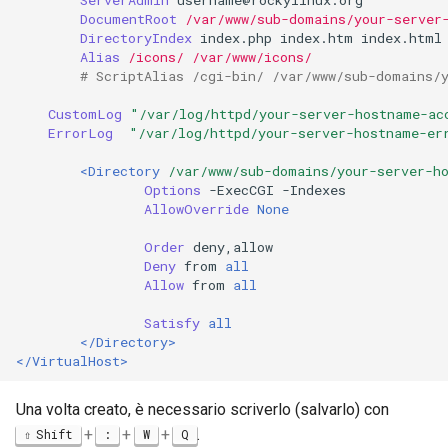
DocumentRoot
/var/www/sub-domains/your-server
DirectoryIndex
index.php
index.htm
Alias
/icons/
/var/www/icons/
# ScriptAlias /cgi-bin/ /var/www/sub-domains/
CustomLog
"/var/log/httpd/your-server-hostname-ac
ErrorLog
"/var/log/httpd/your-server-hostname-er
<Directory
/var/www/sub-domains/your-server-h
Options
-ExecCGI
AllowOverride
None
Order
Deny
from
all
Allow
from
all
Satisfy
all
</Directory>
</VirtualHost>
Una volta creato, è necessario scriverlo (salvarlo) con
+
+
+
.
Shift
:
W
Q