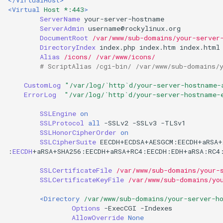
<Virtual
Host *:443
>
ServerName
ServerAdmin
DocumentRoot
/var/www/sub-domains/your-server
DirectoryIndex
index.php
index.htm
Alias
/icons/
/var/www/icons/
# ScriptAlias /cgi-bin/ /var/www/sub-domains/
CustomLog
"/var/log/`http`d/your-server-hostname-
ErrorLog
"/var/log/`http`d/your-server-hostname-
SSLEngine
on
SSLProtocol
all
-SSLv2
-SSLv3
SSLHonorCipherOrder
on
SSLCipherSuite
:
EECDH
+aRSA+SHA256:EECDH+aRSA+RC4:EECDH:EDH+aRSA:RC4
SSLCertificateFile
/var/www/sub-domains/your-
SSLCertificateKeyFile
/var/www/sub-domains/yo
<Directory
/var/www/sub-domains/your-server-h
Options
-ExecCGI
AllowOverride
None