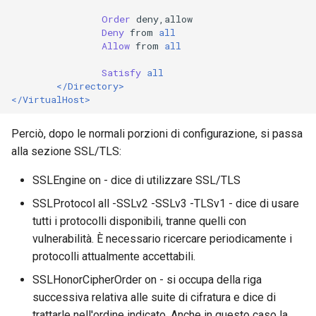
Order
Deny
from
all
Allow
from
all
Satisfy
all
</Directory>
</VirtualHost>
Perciò, dopo le normali porzioni di configurazione, si passa
alla sezione SSL/TLS:
SSLEngine on - dice di utilizzare SSL/TLS
SSLProtocol all -SSLv2 -SSLv3 -TLSv1 - dice di usare
tutti i protocolli disponibili, tranne quelli con
vulnerabilità. È necessario ricercare periodicamente i
protocolli attualmente accettabili.
SSLHonorCipherOrder on - si occupa della riga
successiva relativa alle suite di cifratura e dice di
trattarle nell'ordine indicato. Anche in questo caso la