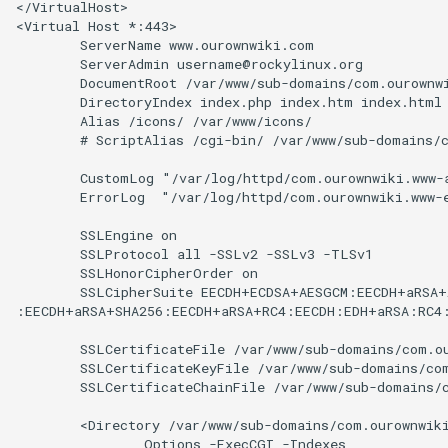
</VirtualHost>

<Virtual Host *:443>

        ServerName www.ourownwiki.com

        ServerAdmin username@rockylinux.org

        DocumentRoot /var/www/sub-domains/com.ourownwi
        DirectoryIndex index.php index.htm index.html

        Alias /icons/ /var/www/icons/

        # ScriptAlias /cgi-bin/ /var/www/sub-domains/c
        CustomLog "/var/log/httpd/com.ourownwiki.www-a
        ErrorLog  "/var/log/httpd/com.ourownwiki.www-e
        SSLEngine on

        SSLProtocol all -SSLv2 -SSLv3 -TLSv1

        SSLHonorCipherOrder on

        SSLCipherSuite EECDH+ECDSA+AESGCM:EECDH+aRSA+
:EECDH+aRSA+SHA256:EECDH+aRSA+RC4:EECDH:EDH+aRSA:RC4
        SSLCertificateFile /var/www/sub-domains/com.ou
        SSLCertificateKeyFile /var/www/sub-domains/com
        SSLCertificateChainFile /var/www/sub-domains/c
        <Directory /var/www/sub-domains/com.ourownwiki
                Options -ExecCGI -Indexes
