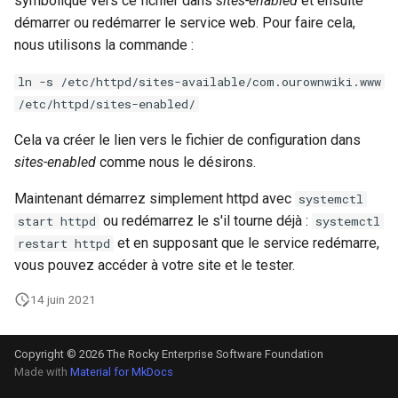
symbolique vers ce fichier dans
sites-enabled
et ensuite
démarrer ou redémarrer le service web. Pour faire cela,
nous utilisons la commande :
ln -s /etc/httpd/sites-available/com.ourownwiki.www
/etc/httpd/sites-enabled/
Cela va créer le lien vers le fichier de configuration dans
sites-enabled
comme nous le désirons.
Maintenant démarrez simplement httpd avec
systemctl
ou redémarrez le s'il tourne déjà :
start httpd
systemctl
et en supposant que le service redémarre,
restart httpd
vous pouvez accéder à votre site et le tester.
14 juin 2021
Copyright © 2026 The Rocky Enterprise Software Foundation
Made with
Material for MkDocs