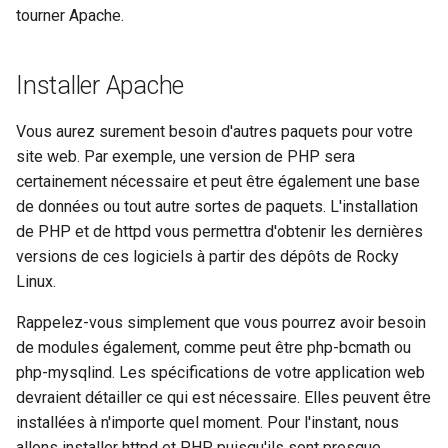
tourner Apache.
poste de travail
Lab 11: Provisioning Pod
Part 5.2 Varnish
locaux de Rocky
Systemd Units Hardening
Journal des modifications
c
Network Routes
Rocky Linux 8
Part 5.3 Squid
bash - Couleur de Chaîne
h
WireGuard VPN
Installer Apache
Lab 12: Smoke Test
Rocky Linux Summer of Docs
e
Chapitre 6 Serveurs de
Service `systemd` - Script
2024
Vous aurez surement besoin d'autres paquets pour votre
Lab 13: Cleaning Up
messagerie
Python
site web. Par exemple, une version de PHP sera
certainement nécessaire et peut être également une base
Prérequis
Chapitre 7 Haute disponibil
Vérification de Compatibilité
de données ou tout autre sortes de paquets. L'installation
CPU
de PHP et de httpd vous permettra d'obtenir les dernières
versions de ces logiciels à partir des dépôts de Rocky
torsocks - Route Traffic Via
Linux.
Tor/SOCKS5
Rappelez-vous simplement que vous pourrez avoir besoin
de modules également, comme peut être php-bcmath ou
php-mysqlind. Les spécifications de votre application web
devraient détailler ce qui est nécessaire. Elles peuvent être
installées à n'importe quel moment. Pour l'instant, nous
allons installer httpd et PHP, puisqu'ils sont presque