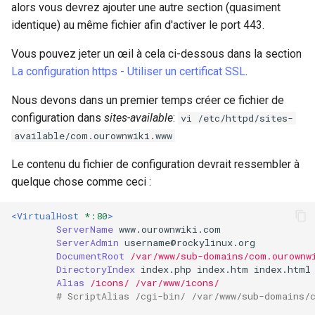
alors vous devrez ajouter une autre section (quasiment
identique) au même fichier afin d'activer le port 443.
Vous pouvez jeter un œil à cela ci-dessous dans la section
La configuration https - Utiliser un certificat SSL
.
Nous devons dans un premier temps créer ce fichier de
configuration dans
sites-available
:
vi /etc/httpd/sites-
available/com.ourownwiki.www
Le contenu du fichier de configuration devrait ressembler à
quelque chose comme ceci :
<VirtualHost
*:80
>
ServerName
ServerAdmin
DocumentRoot
/var/www/sub-domains/com.ourownw
DirectoryIndex
index.php
index.htm
Alias
/icons/
/var/www/icons/
# ScriptAlias /cgi-bin/ /var/www/sub-domains/