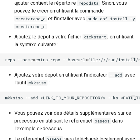
ajouter contient le répertoire
. Sinon, vous
repodata
pouvez le créer en utilisant la commande
et l'installer avec
createrepo_c
sudo dnf install -y
createrepo_c
Ajoutez le dépôt à votre fichier
, en utilisant
kickstart
la syntaxe suivante :
repo
--name
=
extra-repo
--baseurl
=
Ajoutez votre dépôt en utilisant l'indicateur
avec
--add
l'outil
:
mkksiso
mkksiso
--add
<LINK_TO_YOUR_REPOSITORY>
--ks
<PATH_T
Vous pouvez voir des détails supplémentaires sur ce
processus en utilisant le référentiel
dans
baseos
l'exemple ci-dessous
Le référentiel
sera téléchargé localement avec
baseos