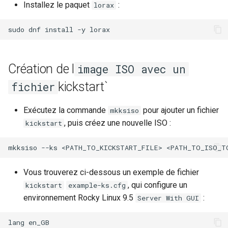
Installez le paquet
:
lorax
poste de travail
Lab 11: Provisioning Pod
Part 5.2 Varnish
locaux de Rocky
Systemd Units Hardening
Journal des modifications
c
Network Routes
Rocky Linux 8
sudo
dnf
install
-y
Part 5.3 Squid
bash - Couleur de Chaîne
h
WireGuard VPN
Lab 12: Smoke Test
Rocky Linux Summer of Docs
e
Chapitre 6 Serveurs de
Service `systemd` - Script
2024
Création de l
image ISO avec un
Lab 13: Cleaning Up
messagerie
Python
kickstart`
fichier
Prérequis
Chapitre 7 Haute disponibil
Vérification de Compatibilité
CPU
Exécutez la commande
pour ajouter un fichier
mkksiso
, puis créez une nouvelle ISO :
kickstart
torsocks - Route Traffic Via
Tor/SOCKS5
mkksiso
--ks
<PATH_TO_KICKSTART_FILE>
<PATH_TO_ISO_T
Vous trouverez ci-dessous un exemple de fichier
, qui configure un
kickstart
example-ks.cfg
environnement Rocky Linux 9.5
:
Server With GUI
lang
en_GB
