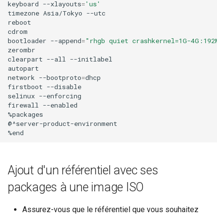
keyboard
--xlayouts
=
'us'
timezone
Asia/Tokyo
--utc

reboot

cdrom

bootloader
--append
=
"rhgb quiet crashkernel=1G-4G:192
zerombr

clearpart
--all
--initlabel

autopart

network
--bootproto
=
dhcp

firstboot
--disable

selinux
--enforcing

firewall
--enabled

%packages

@^server-product-environment

Ajout d'un référentiel avec ses
packages à une image ISO
Assurez-vous que le référentiel que vous souhaitez