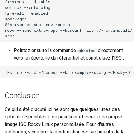
firstboot
--disable

selinux
--enforcing

firewall
--enabled

%packages

@^server-product-environment

repo
--name
=
extra-repo
--baseurl
=
file:///run/install/r
Pointez ensuite la commande
directement
mkksiso
vers le répertoire du référentiel et construisez l'ISO :
mkksiso
--add
~/baseos
--ks
example-ks.cfg
~/Rocky-9.
Conclusion
Ce qui a été discuté ici ne sont que quelques-unes des
options disponibles pour peaufiner et créer votre propre
image ISO Rocky Linux personnalisée. Pour d'autres
méthodes, y compris la modification des arguments de la