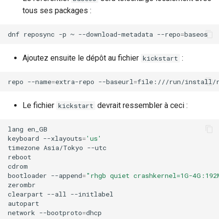
tous ses packages :
dnf
reposync
-p
~
--download-metadata
--repo
=
Ajoutez ensuite le dépôt au fichier
:
kickstart
repo
--name
=
extra-repo
--baseurl
=
Le fichier
devrait ressembler à ceci :
kickstart
lang
en_GB

keyboard
--xlayouts
=
'us'
timezone
Asia/Tokyo
--utc

reboot

cdrom

bootloader
--append
=
"rhgb quiet crashkernel=1G-4G:192
zerombr

clearpart
--all
--initlabel

autopart

network
--bootproto
=
dhcp
