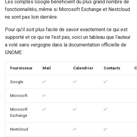
Les comptes Google bénéficient du plus grand nombre de
fonctionnalités, même si Microsoft Exchange et Nextcloud
ne sont pas loin derrière.
Pour qu'il soit plus facile de savoir exactement ce qui est
supporté et ce qui ne l'est pas, voici un tableau que l'auteur
a volé sans vergogne dans la documentation officielle de
GNOME :
Fournisseur
Mail
Calendrier
Contacts
C
Google
✅️
✅️
✅️
Microsoft
✅️
Microsoft
✅️
✅️
✅️
Exchange
Nextcloud
✅️
✅️