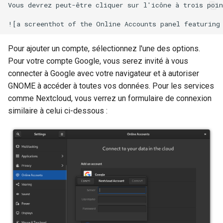
Vous devrez peut-être cliquer sur l'icône à trois poin
Package Management
Rocky Linux 10 (Red Quartz)
– Minimum Hardware
Pour ajouter un compte, sélectionnez l'une des options.
Requirements
Pour votre compte Google, vous serez invité à vous
connecter à Google avec votre navigateur et à autoriser
Proxies
GNOME à accéder à toutes vos données. Pour les services
comme Nextcloud, vous verrez un formulaire de connexion
Repositories
similaire à celui ci-dessous :
Security
Troubleshooting
Virtualization
Web