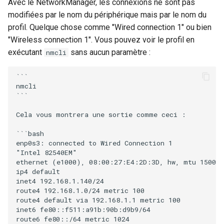
Avec le NetworkManager, les connexions ne sont pas
modifiées par le nom du périphérique mais par le nom du
profil. Quelque chose comme "Wired connection 1" ou bien
"Wireless connection 1". Vous pouvez voir le profil en
exécutant
sans aucun paramètre :
nmcli
```

nmcli

```

Cela vous montrera une sortie comme ceci :

```bash

enp0s3: connected to Wired Connection 1

"Intel 82540EM"

ethernet (e1000), 08:00:27:E4:2D:3D, hw, mtu 1500

ip4 default

inet4 192.168.1.140/24

route4 192.168.1.0/24 metric 100

route4 default via 192.168.1.1 metric 100

inet6 fe80::f511:a91b:90b:d9b9/64

route6 fe80::/64 metric 1024
