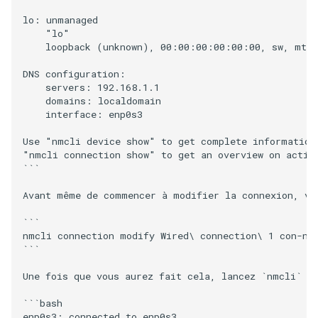
lo: unmanaged

    "lo"

    loopback (unknown), 00:00:00:00:00:00, sw, mtu 6
DNS configuration:

    servers: 192.168.1.1

    domains: localdomain

    interface: enp0s3

Use "nmcli device show" to get complete information 
"nmcli connection show" to get an overview on active
```

Avant même de commencer à modifier la connexion, vo
```

nmcli connection modify Wired\ connection\ 1 con-nam
```

Une fois que vous aurez fait cela, lancez `nmcli` à 
```bash

enp0s3: connected to enp0s3
