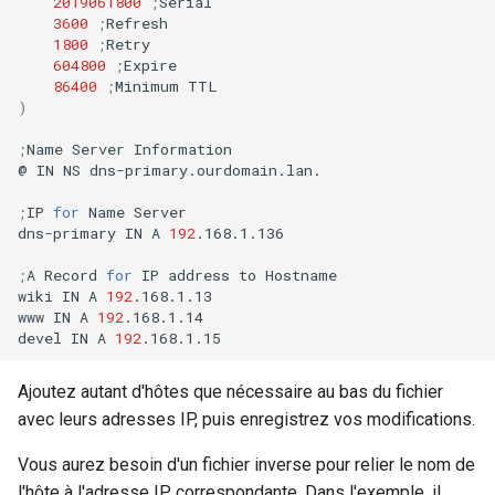
2019061800
;
3600
;
1800
;
604800
;
86400
;
Minimum
)
;
Name
Server
Information

@
IN
NS
dns-primary.ourdomain.lan.

;
IP
for
Name
Server

dns-primary
IN
A
192
.168.1.136

;
A
Record
for
IP
address
to
Hostname

wiki
IN
A
192
.168.1.13

www
IN
A
192
.168.1.14

devel
IN
A
192
Ajoutez autant d'hôtes que nécessaire au bas du fichier
avec leurs adresses IP, puis enregistrez vos modifications.
Vous aurez besoin d'un fichier inverse pour relier le nom de
l'hôte à l'adresse IP correspondante. Dans l'exemple, il