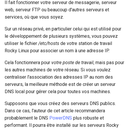
Il fait fonctionner votre serveur de messagerie, serveur
poste de travail
Lab 11: Provisioning Pod
Part 5.2 Varnish
locaux de Rocky
Systemd Units Hardening
Journal des modifications
web, serveur FTP ou beaucoup d'autres serveurs et
c
Network Routes
Rocky Linux 8
services, où que vous soyez.
Part 5.3 Squid
bash - Couleur de Chaîne
h
WireGuard VPN
Lab 12: Smoke Test
Rocky Linux Summer of Docs
Sur un réseau privé, en particulier celui qui est utilisé pour
e
Chapitre 6 Serveurs de
Service `systemd` - Script
2024
le développement de plusieurs systèmes, vous pouvez
Lab 13: Cleaning Up
messagerie
Python
utiliser le fichier
/etc/hosts
de votre station de travail
Rocky Linux pour associer un nom à une adresse IP.
Prérequis
Chapitre 7 Haute disponibil
Vérification de Compatibilité
Cela fonctionnera pour
votre poste de travail
, mais pas pour
CPU
les autres machines de votre réseau. Si vous voulez
torsocks - Route Traffic Via
centraliser l'association des adresses IP au nom des
Tor/SOCKS5
serveurs, la meilleure méthode est de créer un serveur
DNS local pour gérer cela pour toutes vos machines.
Supposons que vous créez des serveurs DNS publics.
Dans ce cas, l'auteur de cet article recommandera
probablement le DNS
PowerDNS
plus robuste et
performant. Il pourra être installé sur les serveurs Rocky