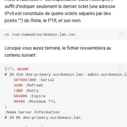
suffit d'indiquer seulement le dernier octet (une adresse
IPv4 est constituée de quatre octets séparés par des
points ".") de l'hôte, le PTR, et son nom.
vi
Lorsque vous aurez terminé, le fichier ressemblera au
contenu suivant :
$TTL
86400
@
IN
SOA
dns-primary.ourdomain.lan.
admin.ourdomain.l
2019061800
;
3600
;
1800
;
604800
;
86400
;
Minimum
)
;
Name
Server
Information

@
IN
NS
dns-primary.ourdomain.lan.
