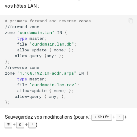
vos hôtes LAN :
# primary forward and reverse zones
//forward
zone

zone
"ourdomain.lan"
IN
{
type
master
;
file
"ourdomain.lan.db"
;
allow-update
{
none
;
}
;
allow-query
{
any
;
}
;
}
;
//reverse
zone

zone
"1.168.192.in-addr.arpa"
IN
{
type
master
;
file
"ourdomain.lan.rev"
;
allow-update
{
none
;
}
;
allow-query
{
any
;
}
;
}
;
Sauvegardez vos modifications (pour
vi
,
+
+
Shift
:
+
+
)
W
Q
!