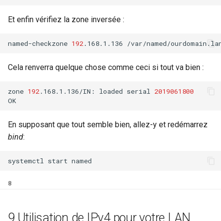
Et enfin vérifiez la zone inversée :
named-checkzone
192
.168.1.136
Cela renverra quelque chose comme ceci si tout va bien :
zone
192
.168.1.136/IN:
loaded
serial
2019061800
En supposant que tout semble bien, allez-y et redémarrez
bind
:
systemctl
start
8
9 Utilisation de IPv4 pour votre LAN