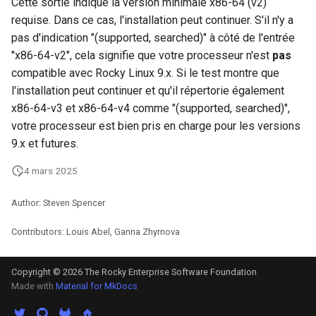
Cette sortie indique la version minimale x86-64 (v2)
poste de travail
Lab 11: Provisioning Pod
Part 5.2 Varnish
Editors
Systemd Units Hardening
Journal des modifications
requise. Dans ce cas, l'installation peut continuer. S'il n'y a
c
Network Routes
Rocky Linux 8
pas d'indication "(supported, searched)" à côté de l'entrée
Part 5.3 Squid
h
Email
WireGuard VPN
"x86-64-v2", cela signifie que votre processeur n'est
pas
Lab 12: Smoke Test
Rocky Linux Summer of Docs
compatible avec Rocky Linux 9.x. Si le test montre que
e
Chapitre 6 Serveurs de
File Sharing Services
2024
l'installation peut continuer et qu'il répertorie également
Lab 13: Cleaning Up
messagerie
x86-64-v3 et x86-64-v4 comme "(supported, searched)",
Hardware
votre processeur est bien pris en charge pour les versions
Prérequis
Chapitre 7 Haute disponibil
9.x et futures.
Interoperability
4 mars 2025
ISOs
Author: Steven Spencer
Kernel
Contributors: Louis Abel, Ganna Zhyrnova
Mirror Management
Copyright © 2026 The Rocky Enterprise Software Foundation
Made with
Material for MkDocs
Network