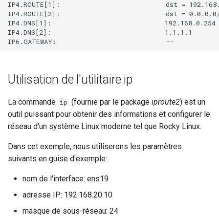
IP4.ROUTE[1]:                           dst = 192.168.
IP4.ROUTE[2]:                           dst = 0.0.0.0/
IP4.DNS[1]:                             192.168.0.254

IP4.DNS[2]:                             1.1.1.1

Utilisation de l'utilitaire ip
La commande
(fournie par le package
iproute2
) est un
ip
outil puissant pour obtenir des informations et configurer le
réseau d'un système Linux moderne tel que Rocky Linux.
Dans cet exemple, nous utiliserons les paramètres
suivants en guise d'exemple:
nom de l'interface: ens19
adresse IP: 192.168.20.10
masque de sous-réseau: 24