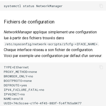
poste de travail
Lab 11: Provisioning Pod
Part 5.2 Varnish
locaux de Rocky
Systemd Units Hardening
Journal des modifications
c
Network Routes
Rocky Linux 8
Part 5.3 Squid
bash - Couleur de Chaîne
h
WireGuard VPN
Fichiers de configuration
Lab 12: Smoke Test
Rocky Linux Summer of Docs
e
Chapitre 6 Serveurs de
Service `systemd` - Script
2024
NetworkManager
applique simplement une configuration
Lab 13: Cleaning Up
messagerie
Python
lue à partir des fichiers trouvés dans
.
/etc/sysconfig/network-scripts/ifcfg-<IFACE_NAME>
Prérequis
Chapitre 7 Haute disponibil
Vérification de Compatibilité
Chaque interface réseau a son fichier de configuration.
CPU
Voici par exemple une configuration par défaut d'un serveur:
torsocks - Route Traffic Via
TYPE=Ethernet

Tor/SOCKS5
PROXY_METHOD=none

BROWSER_ONLY=no

BOOTPROTO=none

DEFROUTE=yes

IPV4_FAILURE_FATAL=no

IPV6INIT=no

NAME=ens18

UUID=74c5ccee-c1f4-4f45-883f-fc4f765a8477
