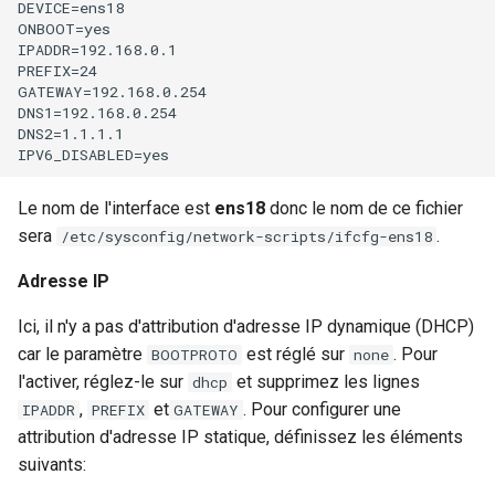
DEVICE=ens18

ONBOOT=yes

IPADDR=192.168.0.1

PREFIX=24

GATEWAY=192.168.0.254

DNS1=192.168.0.254

DNS2=1.1.1.1

Le nom de l'interface est
ens18
donc le nom de ce fichier
sera
.
/etc/sysconfig/network-scripts/ifcfg-ens18
Adresse IP
Ici, il n'y a pas d'attribution d'adresse IP dynamique (DHCP)
car le paramètre
est réglé sur
. Pour
BOOTPROTO
none
l'activer, réglez-le sur
et supprimez les lignes
dhcp
,
et
. Pour configurer une
IPADDR
PREFIX
GATEWAY
attribution d'adresse IP statique, définissez les éléments
suivants: