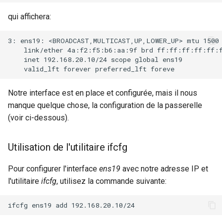
qui affichera:
3: ens19: <BROADCAST,MULTICAST,UP,LOWER_UP> mtu 1500 
    link/ether 4a:f2:f5:b6:aa:9f brd ff:ff:ff:ff:ff:f
    inet 192.168.20.10/24 scope global ens19

Notre interface est en place et configurée, mais il nous
manque quelque chose, la configuration de la passerelle
(voir ci-dessous).
Utilisation de l'utilitaire ifcfg
Pour configurer l'interface
ens19
avec notre adresse IP et
l'utilitaire
ifcfg
, utilisez la commande suivante: