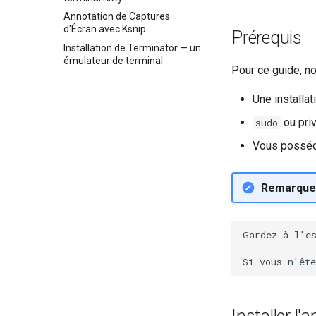
Extensions GNOME Shell
Annotation de Captures
GNOME Tweaks
d'Écran avec Ksnip
Prérequis
GNOME Online Accounts
Installation de Terminator — un
émulateur de terminal
Screenshot
Pour ce guide, no
Gestion des comptes
Une installa
d'utilisateurs et leurs groupes
Valuta
ou priv
sudo
Vous posséd
Remarque
Gardez à l'es