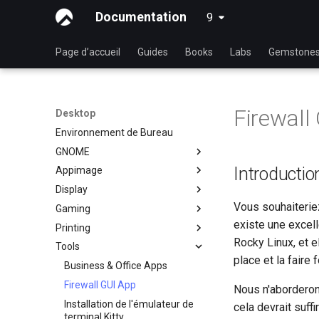
Documentation
9
latest
Page d’accueil
Guides
Books
Labs
Gemstone
Firewall
Desktop
Environnement de Bureau
GNOME
Introductio
Appimage
Éditeur de Configuration –
dconf
Display
Installation d'AppImage avec
Decibels
AppImagePool
Vous souhaiterie
Gaming
Installation des pilotes NVIDIA
Decoder
Installation de Logiciel avec
GPU
existe une excel
Printing
Gaming sous Linux avec Proton
AppImage
Partage du Desktop via RDP
Rocky Linux, et 
Tools
Brother All-in-One – Installation
place et la faire
Partage du Desktop via
et Configuration de
Business & Office Apps
`x11vnc` et SSH
l'Imprimante
Firewall GUI App
Nous n'aborderon
File Shredder
Imprimante HP All-in-One –
Installation de l'émulateur de
Installation et Setup
cela devrait suff
Flatpak
terminal Kitty