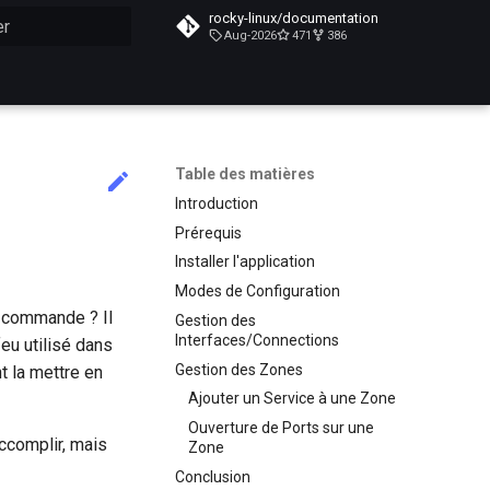
rocky-linux/documentation
Aug-2026
471
386
n de la recherche
Table des matières
Introduction
Prérequis
Installer l'application
Modes de Configuration
e commande ? Il
Gestion des
Interfaces/Connections
feu utilisé dans
Gestion des Zones
t la mettre en
Ajouter un Service à une Zone
Ouverture de Ports sur une
ccomplir, mais
Zone
Conclusion