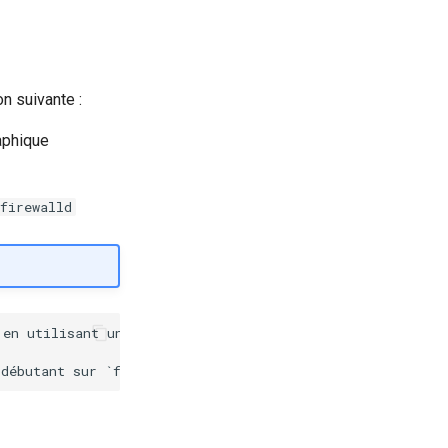
n suivante :
aphique
firewalld
en utilisant une interface graphique, il indispensable d