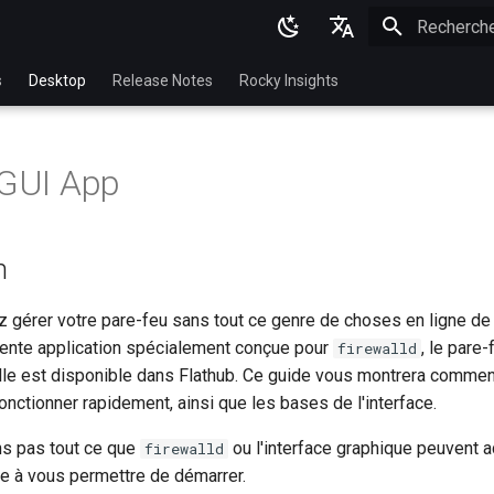
Initialisatio
English
s
Desktop
Release Notes
Rocky Insights
Ukrainian
Deutsch
 GUI App
Français
Español
n
Italian
日本語
z gérer votre pare-feu sans tout ce genre de choses en ligne d
lente application spécialement conçue pour
, le pare-
firewalld
한국어
elle est disponible dans Flathub. Ce guide vous montrera commen
简体中文
 fonctionner rapidement, ainsi que les bases de l'interface.
s pas tout ce que
ou l'interface graphique peuvent a
firewalld
ire à vous permettre de démarrer.