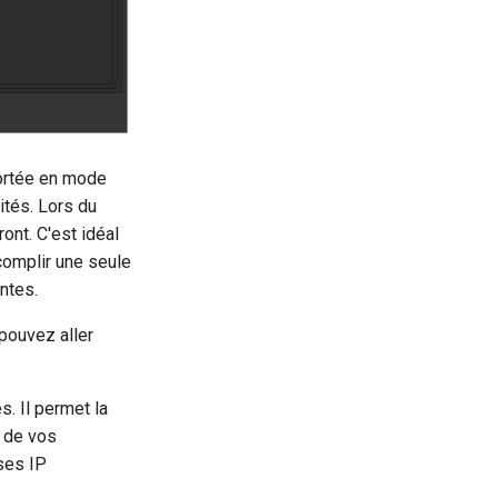
portée en mode
ités. Lors du
ont. C'est idéal
complir une seule
ntes.
pouvez aller
s. Il permet la
n de vos
ses IP