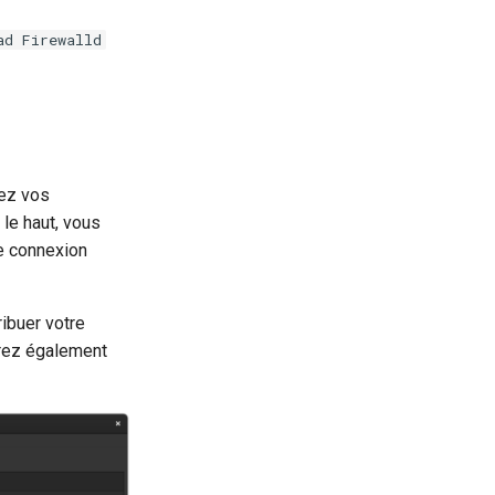
ad Firewalld
rez vos
 le haut, vous
re connexion
ribuer votre
rrez également