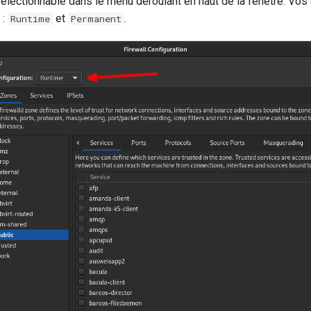
sélectionnable dans le menu déroulant en haut de la fenêtre. Vos
 :
et
.
Runtime
Permanent