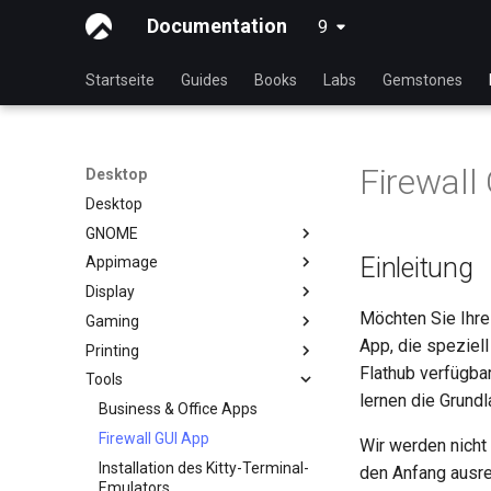
Documentation
9
latest
Startseite
Guides
Books
Labs
Gemstones
Firewall
Desktop
Desktop
GNOME
Einleitung
Appimage
dconf Config Editor
Display
Decibels
AppImages mit AppImagePool
— Installation
Möchten Sie Ihre
Gaming
Decoder
Installation der NVIDIA-GPU-
Software mit einer `AppImage`
Treiber
App, die speziell
Printing
Desktop via RDP teilen
Gaming unter Linux mit Proton
installieren
Flathub verfügbar
Tools
Desktop Sharing via
Installation und Einrichtung
lernen die Grund
x11vnc+SSH
eines Brother All-in-One
Business & Office Apps
Druckers
File Shredder
Firewall GUI App
Wir werden nicht
Installation und Einrichtung
Flatpak
Installation des Kitty-Terminal-
eines HP All-in-One-Druckers
den Anfang ausre
GNOME Shell Erweiterungen
Emulators