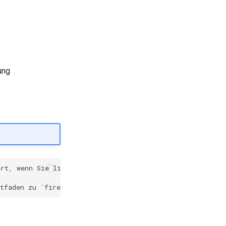
ung
rt, wenn Sie lieber eine grafische Benutzeroberfläche ve