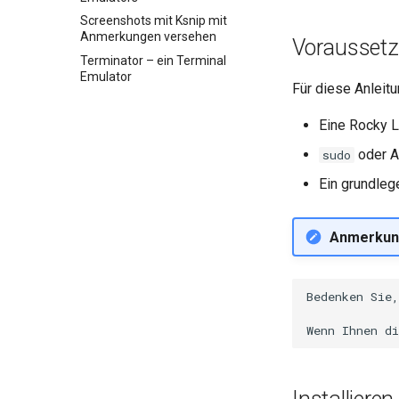
GNOME Tweaks
Screenshots mit Ksnip mit
Anmerkungen versehen
Vorausset
GNOME-Online-Accounts
Terminator – ein Terminal
Screenshot
Emulator
Für diese Anleit
Benutzerkonten- und Gruppen-
Verwaltung
Eine Rocky L
Valuta
oder A
sudo
Ein grundle
Anmerkun
Bedenken Sie,