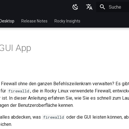
Suche wird in
English
Desktop
Release Notes
Rocky Insights
Ukrainian
Deutsch
 GUI App
Français
Español
Italian
日本語
 Firewall ohne den ganzen Befehlszeilenkram verwalten? Es gibt
 für
, die in Rocky Linux verwendete Firewall, entwick
firewalld
한국어
 ist. In dieser Anleitung erfahren Sie, wie Sie es schnell zum La
简体中文
lagen der Benutzeroberfläche kennen.
 alles abdecken, was
oder die GUI leisten können, abe
firewalld
ichen.