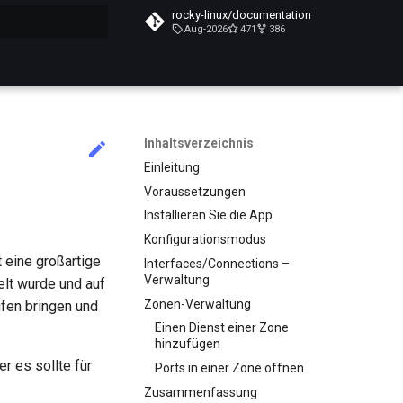
rocky-linux/documentation
Aug-2026
471
386
itialisiert
Inhaltsverzeichnis
Einleitung
Voraussetzungen
Installieren Sie die App
Konfigurationsmodus
 eine großartige
Interfaces/Connections –
Verwaltung
elt wurde und auf
Zonen-Verwaltung
ufen bringen und
Einen Dienst einer Zone
hinzufügen
r es sollte für
Ports in einer Zone öffnen
Zusammenfassung