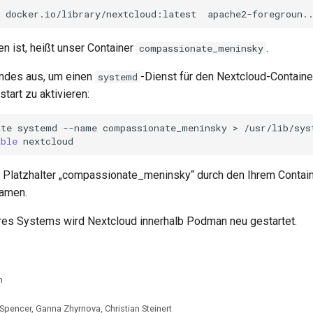
docker.io/library/nextcloud:latest
apache2-foregroun.
n ist, heißt unser Container
.
compassionate_meninsky
endes aus, um einen
-Dienst für den Nextcloud-Containe
systemd
tart zu aktivieren:
ate
systemd
--name
compassionate_meninsky
>
/usr/lib/sys
able
 Platzhalter „compassionate_meninsky“ durch den Ihrem Contai
amen.
res Systems wird Nextcloud innerhalb Podman neu gestartet.
n
 Spencer, Ganna Zhyrnova, Christian Steinert