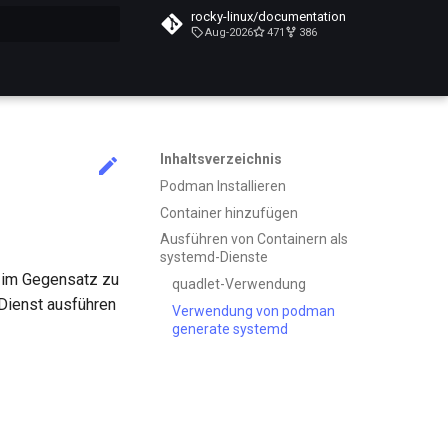
rocky-linux/documentation
Aug-2026
471
386
itialisiert
Inhaltsverzeichnis
Podman Installieren
Container hinzufügen
Ausführen von Containern als
systemd-Dienste
e im Gegensatz zu
quadlet-Verwendung
Dienst ausführen
Verwendung von podman
generate systemd