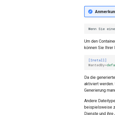
Anmerkun
Um den Container
können Sie Ihrer
[Install]
WantedBy
=
defa
Da die generiert
aktiviert werden
Generierung manu
Andere Dateitype
beispielsweise z
Dienste und ihre