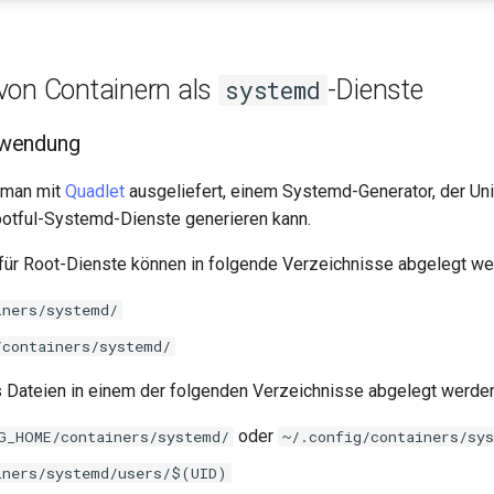
von Containern als
-Dienste
systemd
wendung
dman mit
Quadlet
ausgeliefert, einem Systemd-Generator, der Uni
otful-Systemd-Dienste generieren kann.
für Root-Dienste können in folgende Verzeichnisse abgelegt w
iners/systemd/
/containers/systemd/
 Dateien in einem der folgenden Verzeichnisse abgelegt werde
oder
G_HOME/containers/systemd/
~/.config/containers/sy
iners/systemd/users/$(UID)