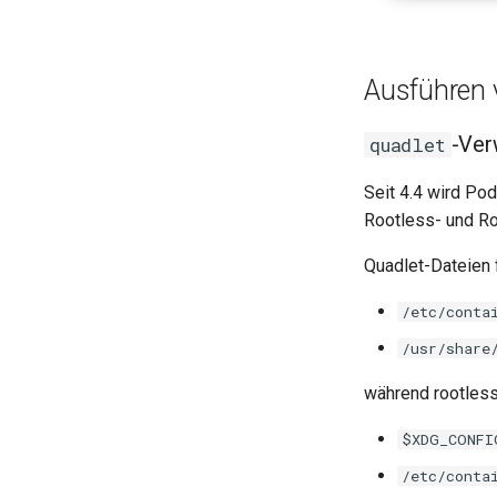
Ausführen 
-Ver
quadlet
Seit 4.4 wird Po
Rootless- und Ro
Quadlet-Dateien 
/etc/conta
/usr/share
während rootless
$XDG_CONFI
/etc/conta