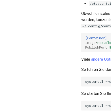
/etc/conta
Obwohl einzelne 
werden, konzentri
~/.config/cont
[Container]
Image
=
nextcl
PublishPort
=
Viele
andere Opt
So führen Sie de
systemctl
--
So starten Sie Ih
systemctl
--