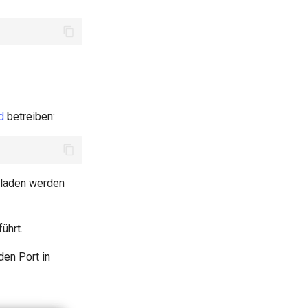
d
betreiben:
eladen werden
ührt.
den Port in