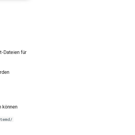
t-Dateien für
erden
n können
stemd/