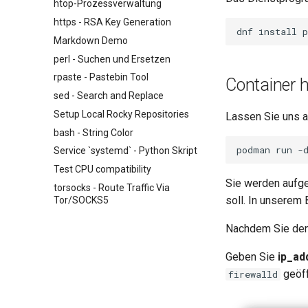
htop-Prozessverwaltung
Management-Tool
Dokumentation über CLI
https - RSA Key Generation
Editing or Changing the Title of
dnf
install
Markdown Demo
an Existing Pull Request via CLI
perl - Suchen und Ersetzen
Editing or Changing the Title of
an Existing Pull Request via
rpaste - Pastebin Tool
Container 
github.com
sed - Search and Replace
Feature Branch Workflow in Git
Setup Local Rocky Repositories
Lassen Sie uns a
Fork and Branch Git workflow
bash - String Color
Using git pull and git fetch
podman
run
-
Service `systemd` - Python Skript
Adding a remote repository
Test CPU compatibility
using git CLI
Sie werden aufge
torsocks - Route Traffic Via
Tracking vs Non-Tracking
soll. In unserem
Tor/SOCKS5
Branch in Git
Nachdem Sie den 
Geben Sie
ip_ad
geöff
firewalld