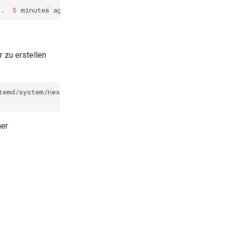
..
5
minutes
ago
Up
5
minutes
0
.0.0.0:8080->80/tcp
r zu erstellen
temd/system/nextcloud.service

ner