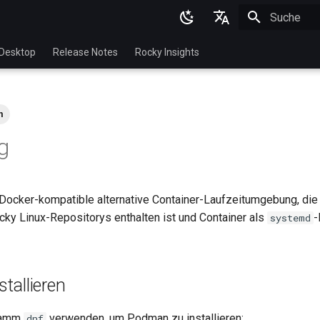
Suche wird in
English
Desktop
Release Notes
Rocky Insights
Ukrainian
Deutsch
n
Français
g
Español
Italian
 Docker-kompatible alternative Container-Laufzeitumgebung, di
日本語
cky Linux-Repositorys enthalten ist und Container als
-
systemd
한국어
简体中文
tallieren
ramm
verwenden, um Podman zu installieren:
dnf