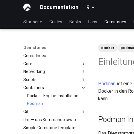
Documentation
9
latest
Startseite
Guides
Books
Labs
Gemstones
Gemstones
docker
podma
Gems-Index
Einleitun
Core
Networking
Anzeige der laufenden Kernel-
Konfiguration
Scripts
RL9 - network manager
Podman
ist eine
Containers
iftop - Live Per-Connection
NoSleep.sh - A simple
Docker in den Ro
Bandwidth Statistics
Configuration Script
Docker - Engine-Installation
kann.
mtr - Netzwerk-Diagnose
bash - Script Vorlage
Podman
nload - Bandwidth Statistics
Git
nmcli - Set Connection
Podman Ins
dnf — das Kommando swap
Installieren und Einrichten von
Autoconnect
GitHub CLI unter Rocky Linux
Simple Gemstone template
nmtui - Netzwerk-
Das Dienstprog
Erster Beitrag zur Rocky Linux-