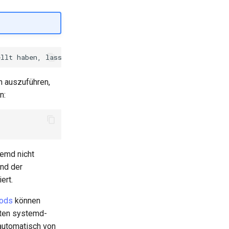
h auszuführen,
n:
temd nicht
end der
ert.
ods
können
rten systemd-
automatisch von