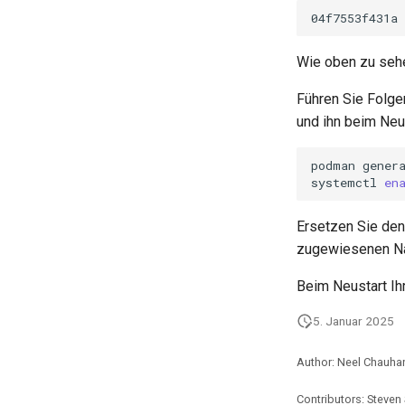
04f7553f431a
Wie oben zu sehe
Führen Sie Folg
und ihn beim Neus
podman
gener
systemctl
en
Ersetzen Sie den
zugewiesenen N
Beim Neustart Ih
5. Januar 2025
Author: Neel Chauha
Contributors: Steven