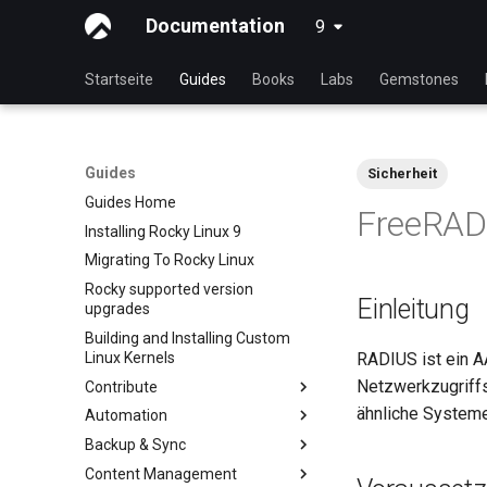
Documentation
9
latest
Startseite
Guides
Books
Labs
Gemstones
Guides
Sicherheit
Guides Home
FreeRAD
Installing Rocky Linux 9
Migrating To Rocky Linux
Rocky supported version
Einleitung
upgrades
Building and Installing Custom
Linux Kernels
RADIUS ist ein AA
Netzwerkzugriff
Contribute
ähnliche Systeme
Automation
Index
Backup & Sync
Beginner Contributors Guide
anacron - Kommandos
Automatisierung
Content Management
Create a New Document in
dump and restore command