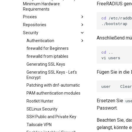
FreeRADIUS gene
Minimum Hardware
Network & Resource
Dnf Package Manager
Requirements
Monitoring with Glances
Package Build &
Proxies
cd
/etc/raddb
Hurricane Electric IPv6 Tunnel
Troubleshooting
Repositories
HAProxy-Apache-LXD
LibreNMS Monitoring Server
Package Debranding
Security
i2pd Anonymous Network
Fetch and Distribute RPM
OpenBGPD BGP Router
Packaging And Developer
Anschließend müs
Repository with Pulp
Guide
Tor Relay
Authentication
Pakete Signieren und Testen
firewalld for Beginners
Active Directory
cd
..

Authentication
firewalld from iptables
vi
Active Directory
Generating SSL Keys
Authentication with Samba
Fügen Sie in die 
Generating SSL Keys - Let's
Encrypt
Patching with dnf-automatic
user
Clear
PAM authentication modules
Ersetzen Sie
us
Rootkit Hunter
Passwort.
SELinux Security
SSH Public and Private Key
Beachten Sie, da
Tailscale VPN
gelangt, könnte 