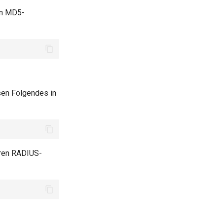
in MD5-
sen Folgendes in
eren RADIUS-