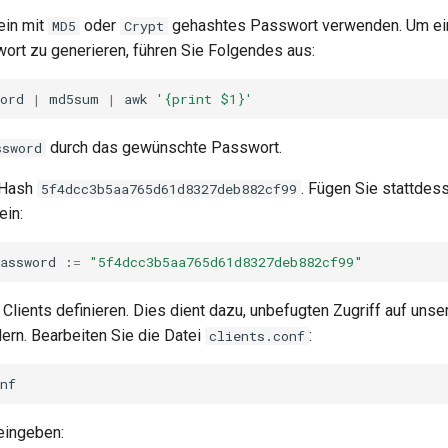
ein mit
oder
gehashtes Passwort verwenden. Um e
MD5
Crypt
rt zu generieren, führen Sie Folgendes aus:
ord
|
md5sum
|
awk
'{print $1}'
durch das gewünschte Passwort.
ssword
 Hash
. Fügen Sie stattdes
5f4dcc3b5aa765d61d8327deb882cf99
ein:
assword
:
=
"5f4dcc3b5aa765d61d8327deb882cf99"
Clients definieren. Dies dient dazu, unbefugten Zugriff auf uns
dern. Bearbeiten Sie die Datei
:
clients.conf
eingeben: