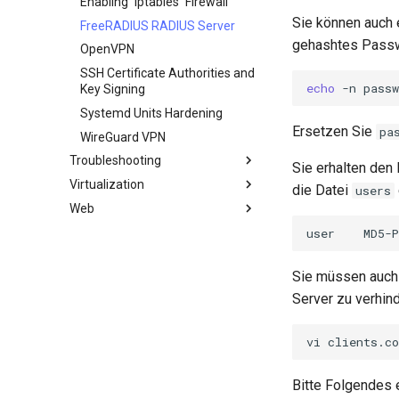
Enabling `iptables` Firewall
Sie können auch 
FreeRADIUS RADIUS Server
gehashtes Passwo
OpenVPN
SSH Certificate Authorities and
echo
-n
passw
Key Signing
Systemd Units Hardening
Ersetzen Sie
pa
WireGuard VPN
Troubleshooting
Sie erhalten den
Virtualization
How to deal with a kernel panic
die Datei
users
Web
Cockpit KVM Dashboard
Setting Up libvirt on Rocky
Apache Hardened
user
MD5-P
Linux
Webserver
Rocky on VirtualBox
Apache Multiple Site
Apache Hardened Web
Sie müssen auch 
Server
VMware Tools™ Installation
Caddy Web Server
Server zu verhin
Web-based Application
Apache With 'mod_ssl'
Firewall (WAF)
vi
Nginx
Host-based Intrusion
Nginx Multisite
Detection System (HIDS)
Bitte Folgendes 
PHP and PHP-FPM
Rootkit Hunter