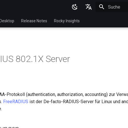
Suche wird in
English
Desktop
Release Notes
Rocky Insights
Ukrainian
Deutsch
Français
IUS 802.1X Server
Español
Italian
日本語
한국어
A-Protokoll (authentication, authorization, accounting) zur Verw
s.
FreeRADIUS
ist der De-facto-RADIUS-Server für Linux und and
简体中文
.