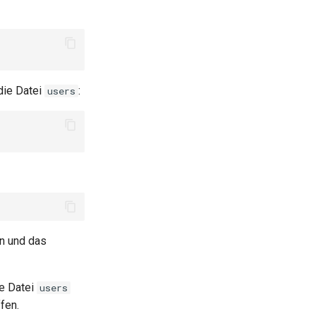
die Datei
:
users
n und das
ie Datei
users
fen.