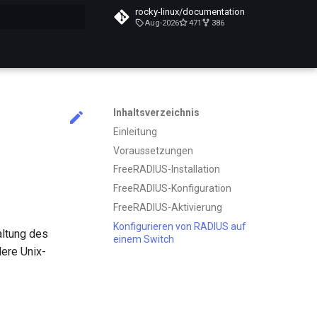
rocky-linux/documentation
Aug-2026
471
386
itialisiert
Inhaltsverzeichnis
Einleitung
Voraussetzungen
FreeRADIUS-Installation
FreeRADIUS-Konfiguration
FreeRADIUS-Aktivierung
Konfigurieren von RADIUS auf
altung des
einem Switch
ere Unix-