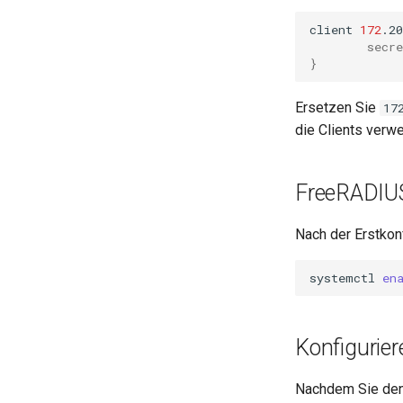
Tor Onion Service
client
172
.20
secre
}
Ersetzen Sie
17
die Clients verw
FreeRADIUS
Nach der Erstkon
systemctl
en
Konfigurie
Nachdem Sie den 