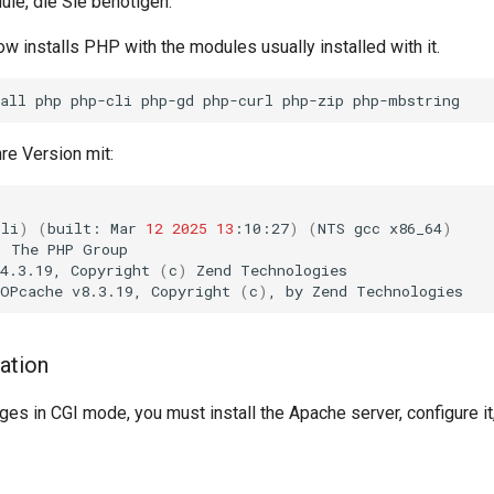
le, die Sie benötigen.
 installs PHP with the modules usually installed with it.
all
php
php-cli
php-gd
php-curl
php-zip
re Version mit:
cli
)
(
built:
Mar
12
2025
13
:10:27
)
(
NTS
gcc
x86_64
)
)
The
PHP
Group

4.3.19,
Copyright
(
c
)
Zend
OPcache
v8.3.19,
Copyright
(
c
)
,
by
Zend
ation
s in CGI mode, you must install the Apache server, configure it, 