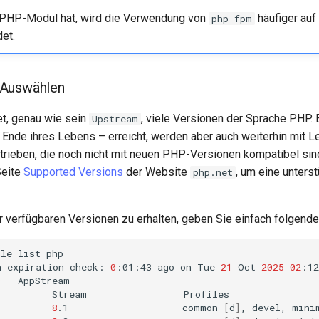
 PHP-Modul hat, wird die Verwendung von
häufiger au
php-fpm
et.
 Auswählen
et, genau wie sein
, viele Versionen der Sprache PHP. 
Upstream
Ende ihres Lebens – erreicht, werden aber auch weiterhin mit L
ieben, die noch nicht mit neuen PHP-Versionen kompatibel sind
Seite
Supported Versions
der Website
, um eine unters
php.net
r verfügbaren Versionen zu erhalten, geben Sie einfach folgende
ule
list
php

a
expiration
check:
0
:01:43
ago
on
Tue
21
Oct
2025
02
:12
9
-
AppStream

Stream
Profiles
8
.1
common
[
d
]
,
devel,
mini