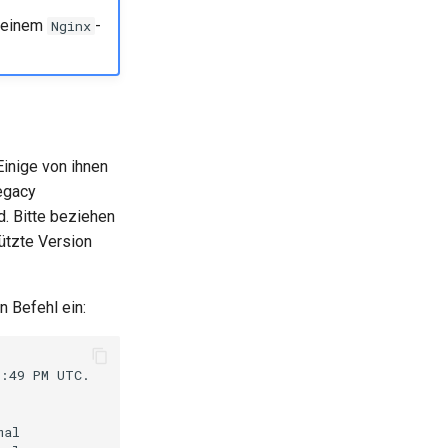
f einem
-
Nginx
Einige von ihnen
egacy
. Bitte beziehen
tützte Version
n Befehl ein:
:49
PM
UTC.

Summary

mal
PHP
scripting
language
