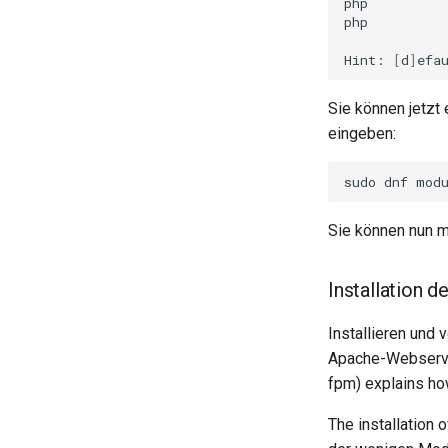
php
php
Hint:
[
d
]
efa
Sie können jetzt
eingeben:
sudo
dnf
mod
Sie können nun mi
Installation
Installieren un
Apache-Webserv
fpm) explains ho
The installation 