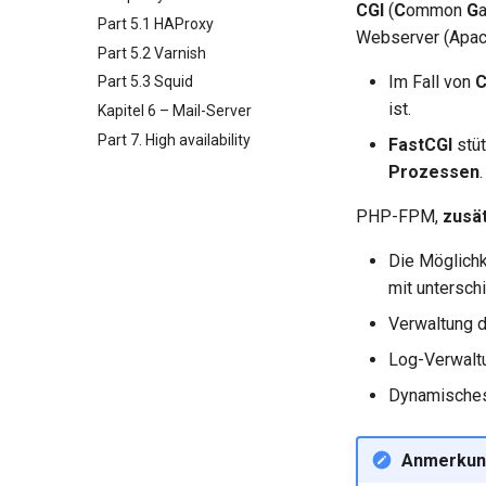
CGI
(
C
ommon
G
Part 5.1 HAProxy
Webserver (Apach
Part 5.2 Varnish
Im Fall von
C
Part 5.3 Squid
ist.
Kapitel 6 – Mail-Server
Part 7. High availability
FastCGI
stüt
Prozessen
.
PHP-FPM,
zusä
Die Möglichk
mit untersch
Verwaltung d
Log-Verwalt
Dynamisches
Anmerkun