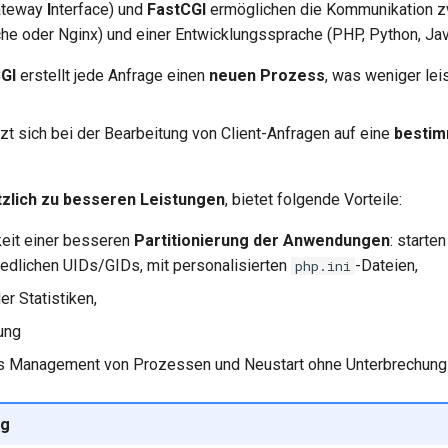
ateway
I
nterface) und
FastCGI
ermöglichen die Kommunikation 
e oder Nginx) und einer Entwicklungssprache (PHP, Python, Jav
GI
erstellt jede Anfrage einen
neuen Prozess
, was weniger lei
zt sich bei der Bearbeitung von Client-Anfragen auf eine
bestim
tzlich zu besseren Leistungen
, bietet folgende Vorteile:
eit einer besseren
Partitionierung der Anwendungen
: start
iedlichen UIDs/GIDs, mit personalisierten
-Dateien,
php.ini
er Statistiken,
ung
 Management von Prozessen und Neustart ohne Unterbrechung ('
g