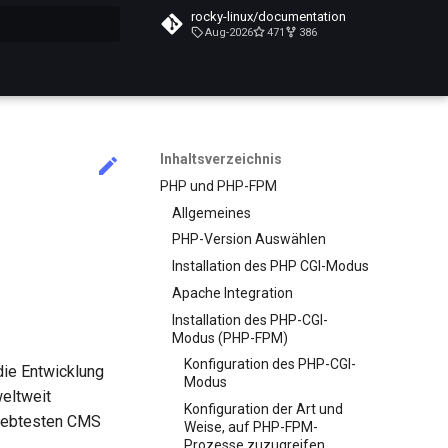
rocky-linux/documentation
Aug-2026
471
386
itialisiert
Inhaltsverzeichnis
PHP und PHP-FPM
Allgemeines
PHP-Version Auswählen
Installation des PHP CGI-Modus
Apache Integration
Installation des PHP-CGI-
Modus (PHP-FPM)
Konfiguration des PHP-CGI-
 die Entwicklung
Modus
eltweit
Konfiguration der Art und
liebtesten CMS
Weise, auf PHP-FPM-
Prozesse zuzugreifen