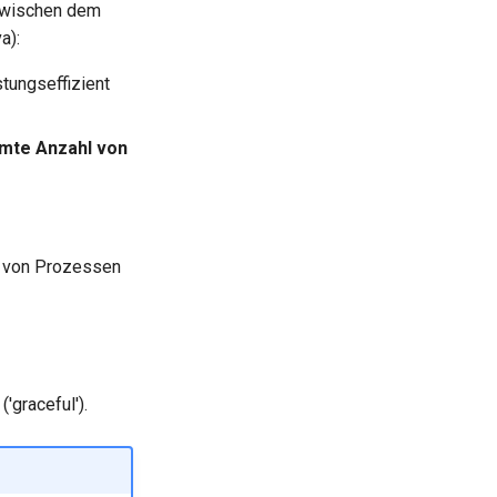
zwischen dem
a):
stungseffizient
mte Anzahl von
en von Prozessen
graceful').