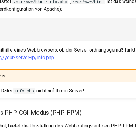
 Datei
(
ist das Stand
/var/www/html/info.php
/var/www/html
ardkonfiguration von Apache):
ithilfe eines Webbrowsers, ob der Server ordnungsgemäß funkti
p://your-server-ip/info.php
.
eis
 Datei
nicht auf Ihrem Server!
info.php
 des PHP-CGI-Modus (PHP-FPM)
ähnt, bietet die Umstellung des Webhostings auf den PHP-FPM-