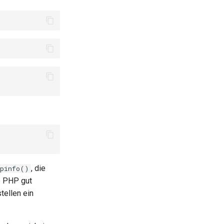
, die
hpinfo()
ob PHP gut
stellen ein