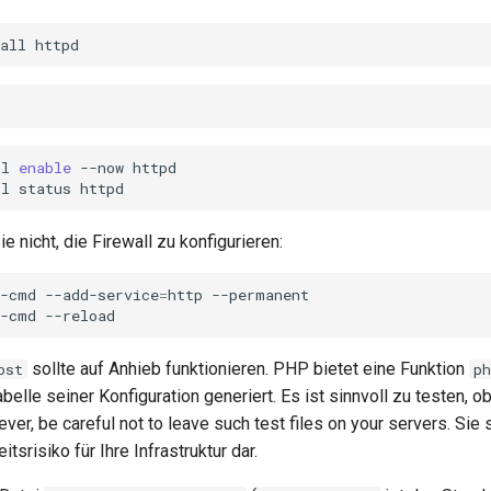
all
tl
enable
--now
httpd

tl
status
 nicht, die Firewall zu konfigurieren:
l-cmd
--add-service
=
http
--permanent

l-cmd
sollte auf Anhieb funktionieren. PHP bietet eine Funktion
ost
p
belle seiner Konfiguration generiert. Es ist sinnvoll zu testen, 
ever, be careful not to leave such test files on your servers. Sie 
tsrisiko für Ihre Infrastruktur dar.