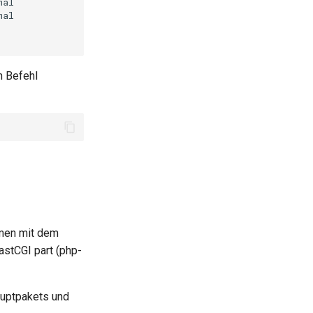
mal
PHP
scripting
language

mal
PHP
scripting
language

n Befehl
mmen mit dem
astCGI part (php-
Hauptpakets und