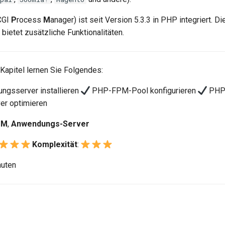
CGI
P
rocess
M
anager) ist seit Version 5.3.3 in PHP integriert. D
ietet zusätzliche Funktionalitäten.
 Kapitel lernen Sie Folgendes:
gsserver installieren
PHP-FPM-Pool konfigurieren
PHP
r optimieren
PM
,
Anwendungs-Server
Komplexität
:
nuten