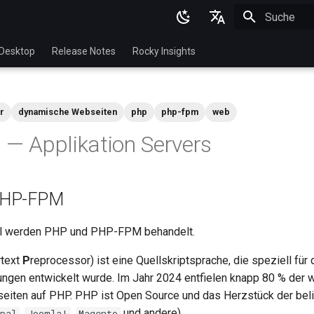
Suche wird in
English
Desktop
Release Notes
Rocky Insights
Ukrainian
Deutsch
r
dynamische Webseiten
php
php-fpm
web
Français
3 — Applikation Servers
Español
Italian
PHP-FPM
日本語
한국어
el werden PHP und PHP-FPM behandelt.
简体中文
rtext
P
reprocessor) ist eine Quellskriptsprache, die speziell für
en entwickelt wurde. Im Jahr 2024 entfielen knapp 80 % der w
seiten auf PHP. PHP ist Open Source und das Herzstück der be
,
,
und andere).
pal
Joomla!
Magento