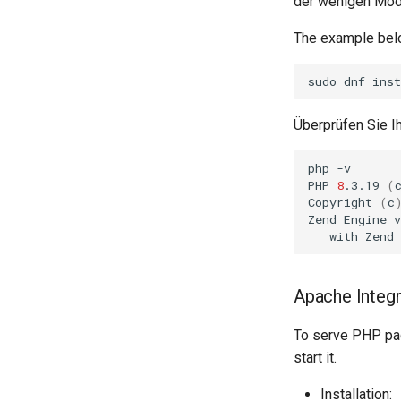
der wenigen Modu
The example below
sudo
dnf
inst
Überprüfen Sie Ih
php
-v

PHP
8
.3.19
(
Copyright
(
c
Zend
Engine
v
with
Zend
Apache Integr
To serve PHP page
start it.
Installation: