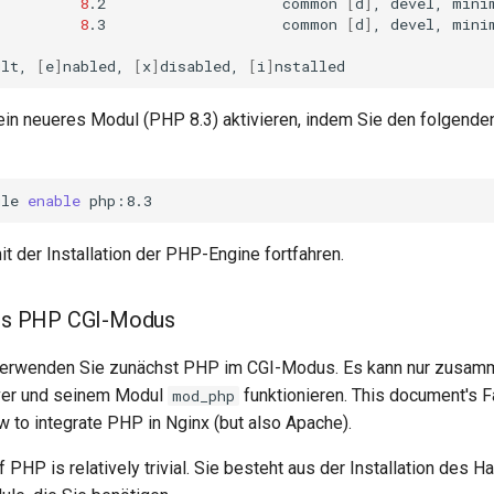
8
.2
common
[
d
]
,
devel,
mini
8
.3
common
[
d
]
,
devel,
mini
ult,
[
e
]
nabled,
[
x
]
disabled,
[
i
]
 ein neueres Modul (PHP 8.3) aktivieren, indem Sie den folgende
ule
enable
t der Installation der PHP-Engine fortfahren.
 des PHP CGI-Modus
d verwenden Sie zunächst PHP im CGI-Modus. Es kann nur zusa
er und seinem Modul
funktionieren. This document's F
mod_php
w to integrate PHP in Nginx (but also Apache).
of PHP is relatively trivial. Sie besteht aus der Installation des 