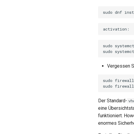
sudo
dnf
inst
sudo
systemc
sudo
systemc
Vergessen Sie
sudo
firewal
sudo
firewal
Der Standard-
vh
eine Übersichtsta
funktioniert. How
enormes Sicherhei