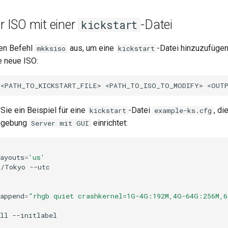
er ISO mit einer
-Datei
kickstart
den Befehl
aus, um eine
-Datei hinzuzufügen
mkksiso
kickstart
e neue ISO:
<PATH_TO_KICKSTART_FILE>
<PATH_TO_ISO_TO_MODIFY>
Sie ein Beispiel für eine
-Datei
, di
kickstart
example-ks.cfg
mgebung
einrichtet:
Server mit GUI
ayouts
=
'us'
a/Tokyo
--utc

append
=
"rhgb quiet crashkernel=1G-4G:192M,4G-64G:256M,
ll
--initlabel
