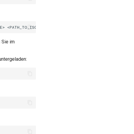
E>
<PATH_TO_ISO_TO_MODIFY>
 Sie im
untergeladen: