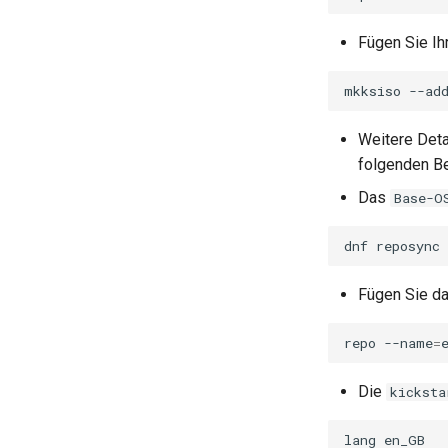
Fügen Sie Ih
mkksiso
--ad
Weitere Det
folgenden Be
Das
Base-O
dnf
reposync
Fügen Sie d
repo
--name
=
Die
kicksta
lang
en_GB
