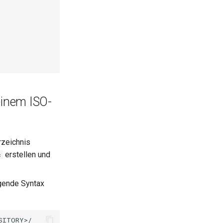
einem ISO-
rzeichnis
erstellen und
c
lgende Syntax