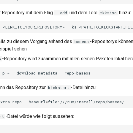
r Repository mit dem Flag
und dem Tool
hinzu:
--add
mkksiso
d
<LINK_TO_YOUR_REPOSITORY>
--ks
<PATH_TO_KICKSTART_FIL
ails zu diesem Vorgang anhand des
-Repositorys können
baseos
ispiel sehen
-Repository wird zusammen mit allen seinen Paketen lokal her
S
-p
~
--download-metadata
--repo
=
ann das Repository zur
-Datei hinzu:
kickstart
extra-repo
--baseurl
=
-Datei würde wie folgt aussehen:
rt