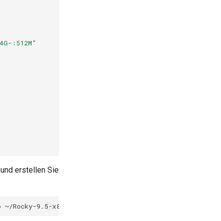
64G-:512M"
und erstellen Sie
o