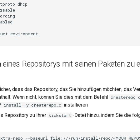
tproto
=
dhcp

isable

orcing

abled

uct-environment

 eines Repositorys mit seinen Paketen zu 
sicher, dass das Repository, das Sie hinzufügen möchten, das Ve
thält. Wenn nicht, können Sie dies mit dem Befehl
createrepo_
installieren
f install -y createrepo_c
s Repository zu Ihrer
-Datei hinzu, indem Sie die fo
kickstart
extra-repo
--baseurl
=