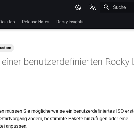
Suche wird in
English
Desktop
Release Notes
Rocky Insights
Ukrainian
Deutsch
ustom
Français
n einer benutzerdefinierten Rocky 
Español
Italian
日本語
한국어
简体中文
en müssen Sie möglicherweise ein benutzerdefiniertes ISO erstel
Startvorgang ändern, bestimmte Pakete hinzufügen oder eine
tei anpassen.