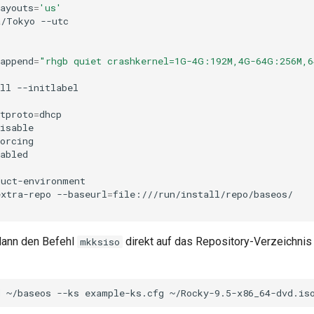
ayouts
=
'us'
a/Tokyo
--utc

append
=
"rhgb quiet crashkernel=1G-4G:192M,4G-64G:256M,
ll
--initlabel

tproto
=
dhcp

isable

orcing

abled

uct-environment

extra-repo
--baseurl
=
file:///run/install/repo/baseos/

dann den Befehl
direkt auf das Repository-Verzeichnis 
mkksiso
d
~/baseos
--ks
example-ks.cfg
~/Rocky-9.5-x86_64-dvd.is