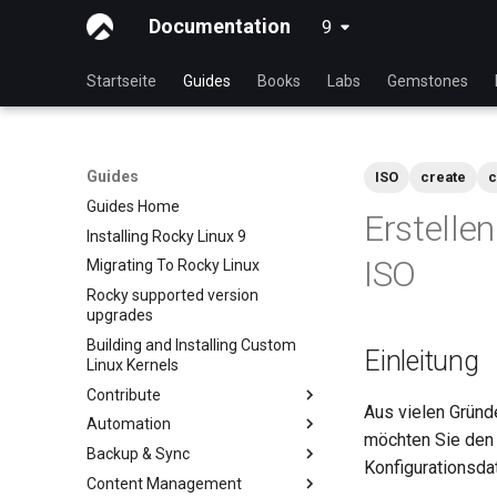
Documentation
9
latest
Startseite
Guides
Books
Labs
Gemstones
Guides
ISO
create
c
Guides Home
Erstelle
Installing Rocky Linux 9
ISO
Migrating To Rocky Linux
Rocky supported version
upgrades
Building and Installing Custom
Einleitung
Linux Kernels
Contribute
Aus vielen Gründ
Automation
Index
möchten Sie den 
Backup & Sync
Beginner Contributors Guide
anacron - Kommandos
Konfigurationsda
Automatisierung
Content Management
Create a New Document in
dump and restore command