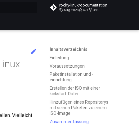
rocky-linux/documentation
Aug-2026
471
386
itialisiert
Inhaltsverzeichnis
Einleitung
Linux
Voraussetzungen
Paketinstallation und -
einrichtung
Erstellen der ISO mit einer
kickstart-Datei
Hinzufügen eines Repositorys
mit seinen Paketen zu einem
ISO-Image
len. Vielleicht
Zusammenfassung