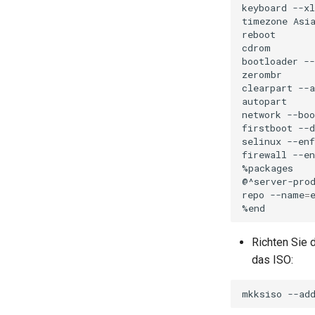
keyboard
--xl
timezone
Asi
reboot

cdrom

bootloader
--
zerombr

clearpart
--a
autopart

network
--boo
firstboot
--d
selinux
--enf
firewall
--en
%packages

@^server-prod
repo
--name
=
Richten Sie 
das ISO:
mkksiso
--ad