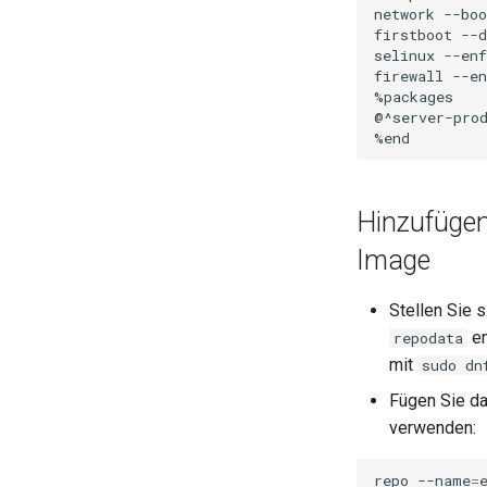
SSH Public and Private Key
PHP and PHP-FPM
Rootkit Hunter
network
--boo
firstboot
--d
Tailscale VPN
Tor Onion Service
selinux
--enf
Enabling `iptables` Firewall
firewall
--en
%packages

FreeRADIUS RADIUS Server
@^server-prod
OpenVPN
SSH Certificate Authorities and
Key Signing
Systemd Units Hardening
Hinzufügen
WireGuard VPN
Image
Stellen Sie 
en
repodata
mit
sudo dn
Fügen Sie da
verwenden:
repo
--name
=