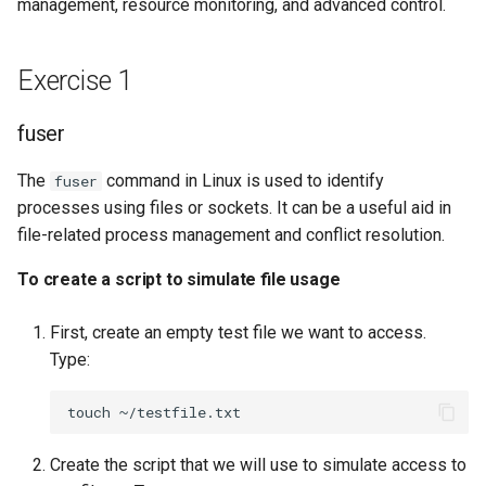
management, resource monitoring, and advanced control.
Lab 11: Provisioning Pod
poste de travail
events
Part 5.2 Varnish
locaux de Rocky
Editors
Systemd Units Hardening
Journal des modifications
c
Network Routes
Rocky Linux 8
To record the system's
Part 5.3 Squid
Exercise 1
bash - Couleur de Chaîne
h
Email
WireGuard VPN
Lab 12: Smoke Test
comprehensive
Rocky Linux Summer of Docs
e
performance
Chapitre 6 Serveurs de
Service `systemd` - Script
File Sharing Services
2024
fuser
Lab 13: Cleaning Up
messagerie
Python
Exercise 3
The
command in Linux is used to identify
fuser
Hardware
Prérequis
Chapitre 7 Haute disponibil
processes using files or sockets. It can be a useful aid in
Vérification de Compatibilité
strace
CPU
file-related process management and conflict resolution.
Interoperability
To create a script to simulate file usage
To create a script for
torsocks - Route Traffic Via
ISOs
exploring strace
Tor/SOCKS5
First, create an empty test file we want to access.
Kernel
Type:
To use strace on running
processes
Mirror Management
touch
To analyze the frequency
Network
Create the script that we will use to simulate access to
of system calls