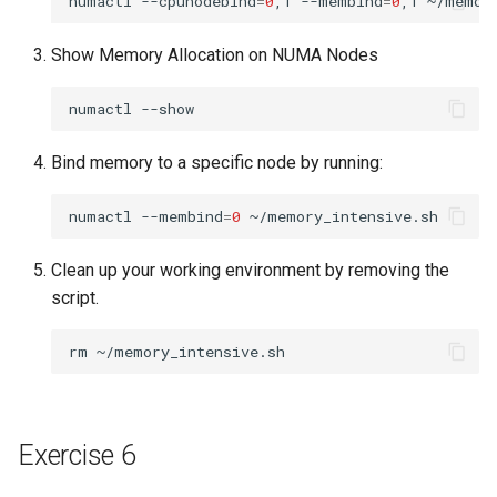
numactl
--cpunodebind
=
0
,1
--membind
=
0
,1
Show Memory Allocation on NUMA Nodes
numactl
Bind memory to a specific node by running:
numactl
--membind
=
0
Clean up your working environment by removing the
script.
rm
Exercise 6