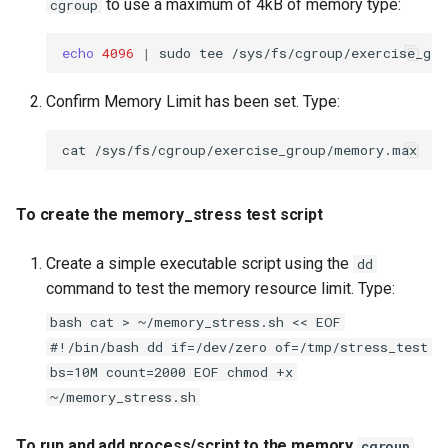
to use a maximum of 4kB of memory type:
cgroup
echo
4096
|
sudo
tee
Confirm Memory Limit has been set. Type:
cat
To create the memory_stress test script
Create a simple executable script using the
dd
command to test the memory resource limit. Type:
bash cat > ~/memory_stress.sh << EOF
#!/bin/bash dd if=/dev/zero of=/tmp/stress_test
bs=10M count=2000 EOF chmod +x
~/memory_stress.sh
To run and add process/script to the memory
cgroup