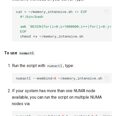
cat
>
~/memory_intensive.sh
<< EOF
  #!/bin/bash
  awk 'BEGIN{for(i=0;i<1000000;i++)for(j=0;j<10
  EOF
chmod
+x
To use
numactl
Run the script with
, type:
numactl
numactl
--membind
=
0
If your system has more than one NUMA node
available, you can run the script on multiple NUMA
nodes via: