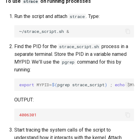
To use
on running processes
strace
Run the script and attach
. Type:
strace
~/strace_script.sh
&
Find the PID for the
process in a
strace_script.sh
separate terminal. Store the PID in a variable named
MYPID. We'll use the
command for this by
pgrep
running:
export
MYPID
=
$(
pgrep
strace_script
)
;
echo
$MYP
OUTPUT:
4006301
Start tracing the system calls of the script to
understand how it interacts with the kernel. Attach