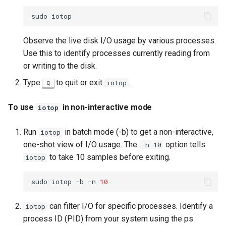
sudo
Observe the live disk I/O usage by various processes.
Use this to identify processes currently reading from
or writing to the disk.
Type
to quit or exit
.
q
iotop
To use
in non-interactive mode
iotop
Run
in batch mode (-b) to get a non-interactive,
iotop
one-shot view of I/O usage. The
option tells
-n 10
to take 10 samples before exiting.
iotop
sudo
iotop
-b
-n
10
can filter I/O for specific processes. Identify a
iotop
process ID (PID) from your system using the ps