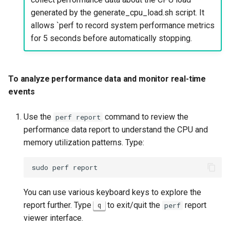
generated by the generate_cpu_load.sh script. It
schedtool
allows `perf to record system performance metrics
for 5 seconds before automatically stopping.
To install schedtool
To create a simulated
process script
To analyze performance data and monitor real-time
events
To use schedtool to check
the current scheduling
Use the
command to review the
perf report
policy
performance data report to understand the CPU and
memory utilization patterns. Type:
To use schedtool to
modify the scheduling
sudo
perf
policy
You can use various keyboard keys to explore the
To terminate and clean up
report further. Type
to exit/quit the
report
q
perf
the cpu_load_generator.sh
viewer interface.
process