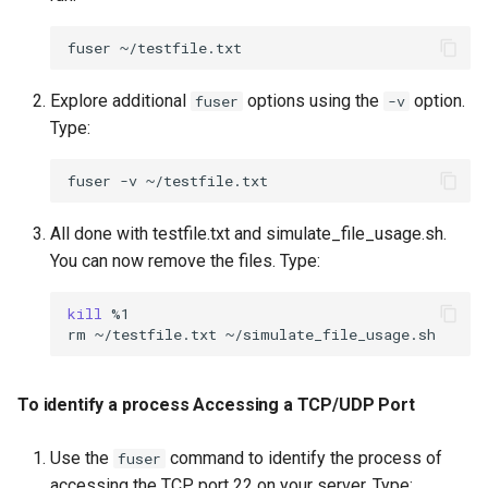
Exercise 6
fuser
iotop
Explore additional
options using the
option.
fuser
-v
To install iotop
Type:
To use iotop to monitor
fuser
-v
disk I/O
All done with testfile.txt and simulate_file_usage.sh.
To use iotop in non-
You can now remove the files. Type:
interactive mode
kill
%1

Exercise 7
rm
~/testfile.txt
cgroups
To identify a process Accessing a TCP/UDP Port
To explore the cgroup
filesystem
Use the
command to identify the process of
fuser
accessing the TCP port 22 on your server. Type: