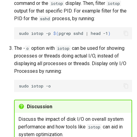
command or the
display. Then, filter
iotop
iotop
output for that specific PID. For example filter for the
PID for the
process, by running:
sshd
sudo
iotop
-p
$(
pgrep
sshd
|
head
-1
)
The -
option with
can be used for showing
o
iotop
processes or threads doing actual I/O, instead of
displaying all processes or threads. Display only I/O
Processes by running:
sudo
iotop
Discussion
Discuss the impact of disk I/O on overall system
performance and how tools like
can aid in
iotop
system optimization.