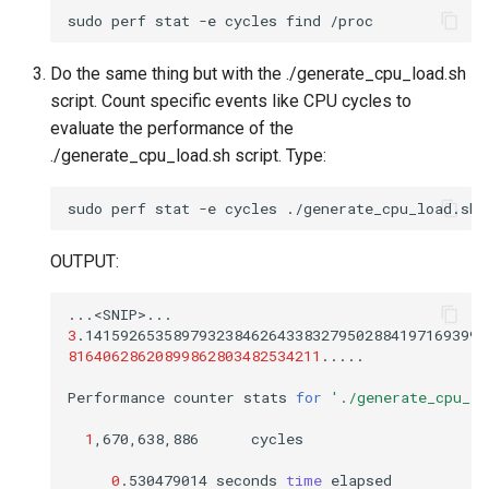
sudo
perf
stat
-e
cycles
find
Do the same thing but with the ./generate_cpu_load.sh
script. Count specific events like CPU cycles to
evaluate the performance of the
./generate_cpu_load.sh script. Type:
sudo
perf
stat
-e
cycles
./generate_cpu_load.sh
OUTPUT:
3
.1415926535897932384626433832795028841971693993
81640628620899862803482534211
.....

Performance
counter
stats
for
'./generate_cpu_lo
1
,670,638,886
cycles

0
.530479014
seconds
time
elapsed
