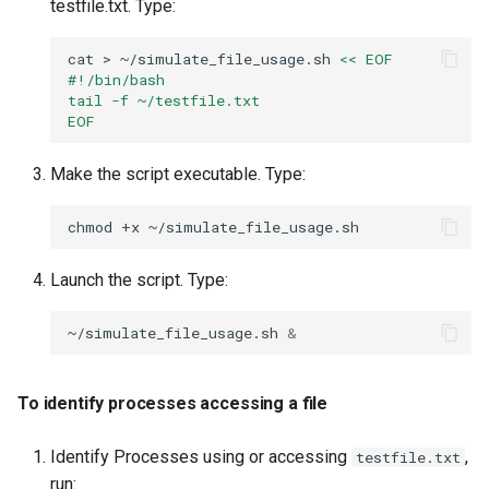
testfile.txt. Type:
Package Management
Exercise 4
cat
>
~/simulate_file_usage.sh
<< EOF
Rocky Linux 10 (Red Quartz)
#!/bin/bash
atop
– Minimum Hardware
tail -f ~/testfile.txt
EOF
Requirements
To launch and explore atop
Make the script executable. Type:
Proxies
Exercise 5
chmod
+x
Repositories
numactl
Launch the script. Type:
Security
To install numactl
~/simulate_file_usage.sh
&
Troubleshooting
To create a memory-
intensive script
Virtualization
To identify processes accessing a file
To use numactl
Web
Identify Processes using or accessing
,
testfile.txt
run: