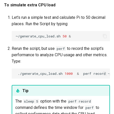
To simulate extra CPU load
To run a command as a
transient service
Let's run a simple test and calculate Pi to 50 decimal
places. Run the Script by typing:
To set a memory resource
limit for a transient
~/generate_cpu_load.sh
50
&
service
Rerun the script, but use
to record the script's
perf
To set CPU resource limit
performance to analyze CPU usage and other metrics.
for a transient service
Type:
To create a transient timer
./generate_cpu_load.sh
1000
&
perf
record
-p
unit
To stop and clean up
Tip
transient systemd units
The
option with the
sleep 5
perf record
command defines the time window for
to
perf
Exercise 10
collect performance data about the CPU load