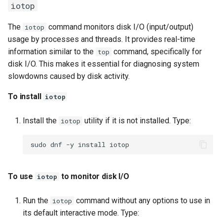
iotop
The
command monitors disk I/O (input/output)
iotop
usage by processes and threads. It provides real-time
information similar to the
command, specifically for
top
disk I/O. This makes it essential for diagnosing system
slowdowns caused by disk activity.
To install
iotop
Install the
utility if it is not installed. Type:
iotop
sudo
dnf
-y
install
To use
to monitor disk I/O
iotop
Run the
command without any options to use in
iotop
its default interactive mode. Type: