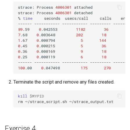
strace:
Process
4006301
attached

strace:
Process
4006301
detached

%
time
seconds
usecs/call
calls
erro
------
-----------
-----------
---------
-------
89
.59
0
.042553
1182
36
1
7
.68
0
.003648
202
18
1
.67
0
.000794
5
144
0
.45
0
.000215
5
36
0
.36
0
.000169
9
18
0
.25
0
.000119
6
18
------
-----------
-----------
---------
-------
100
.00
0
.047498
175
270
Terminate the script and remove any files created.
kill
$MYPID
rm
~/strace_script.sh
Exercise 4