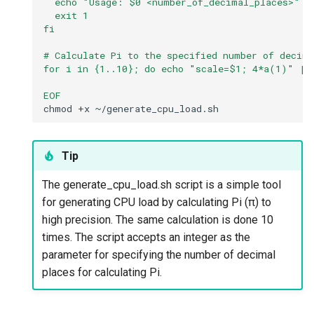
  echo "Usage: $0 <number_of_decimal_places>"
  exit 1
fi
To confirm process I/O
usage resource control
# Calculate Pi to the specified number of decima
for i in {1..10}; do echo "scale=$1; 4*a(1)" | 
To remove cgroups
EOF
chmod
+x
Exercise 8
taskset
Tip
The generate_cpu_load.sh script is a simple tool
To explore CPU Affinity with
for generating CPU load by calculating Pi (π) to
taskset
high precision. The same calculation is done 10
times. The script accepts an integer as the
To set/change CPU affinity
parameter for specifying the number of decimal
places for calculating Pi.
Exercise 9
systemd-run