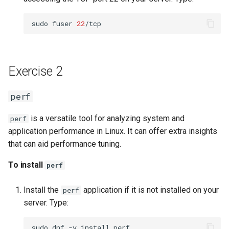
To create a custom cgroup
sudo
fuser
22
To set a new memory
resource limit
Exercise 2
To create the
memory_stress test
perf
script
is a versatile tool for analyzing system and
perf
To run and add
application performance in Linux. It can offer extra insights
process/script to the
that can aid performance tuning.
memory cgroup
To install
perf
To set a new CPU
resource limit
Install the
application if it is not installed on your
perf
server. Type:
To create the CPU stress
test script
sudo
dnf
-y
install