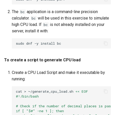
To run and add a
The
application is a command-line precision
bc
process/script to the CPU
calculator.
will be used in this exercise to simulate
bc
cgroup
high CPU load. If
is not already installed on your
bc
server, install it with:
To confirm process CPU
usage resource control
sudo
dnf
-y
install
To identify and select the
primary storage device
To create a script to generate CPU load
To set a new I/O resource
Create a CPU Load Script and make it executable by
limit
running:
To create the I/O stress
cat
>
~/generate_cpu_load.sh
<< EOF
test process
#!/bin/bash
# Check if the number of decimal places is pass
To add a process/script to
if [ "$#" -ne 1 ]; then
the I/O cgroup