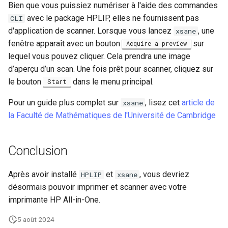
Bien que vous puissiez numériser à l'aide des commandes
Package Management
avec le package HPLIP, elles ne fournissent pas
CLI
d'application de scanner. Lorsque vous lancez
, une
xsane
Rocky Linux 10 (Red Quartz)
fenêtre apparaît avec un bouton
sur
Acquire a preview
– Minimum Hardware
lequel vous pouvez cliquer. Cela prendra une image
Requirements
d’aperçu d’un scan. Une fois prêt pour scanner, cliquez sur
le bouton
dans le menu principal.
Proxies
Start
Pour un guide plus complet sur
, lisez cet
article de
xsane
Repositories
la Faculté de Mathématiques de l'Université de Cambridge
Security
Conclusion
Troubleshooting
Après avoir installé
et
, vous devriez
HPLIP
xsane
Virtualization
désormais pouvoir imprimer et scanner avec votre
imprimante HP All-in-One.
Web
5 août 2024