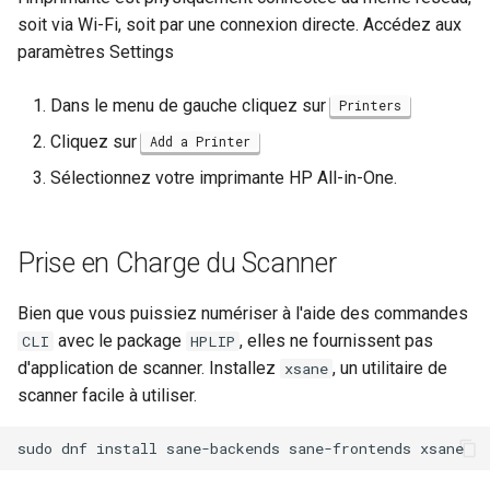
poste de travail
Lab 11: Provisioning Pod
Part 5.2 Varnish
locaux de Rocky
Editors
soit via Wi-Fi, soit par une connexion directe. Accédez aux
Systemd Units Hardening
Journal des modifications
c
Network Routes
Rocky Linux 8
paramètres Settings
Part 5.3 Squid
bash - Couleur de Chaîne
h
Email
WireGuard VPN
Lab 12: Smoke Test
Rocky Linux Summer of Docs
Dans le menu de gauche cliquez sur
Printers
e
Chapitre 6 Serveurs de
Service `systemd` - Script
File Sharing Services
2024
Cliquez sur
Add a Printer
Lab 13: Cleaning Up
messagerie
Python
Sélectionnez votre imprimante HP All-in-One.
Hardware
Prérequis
Chapitre 7 Haute disponibil
Vérification de Compatibilité
CPU
Interoperability
Prise en Charge du Scanner
torsocks - Route Traffic Via
ISOs
Bien que vous puissiez numériser à l'aide des commandes
Tor/SOCKS5
avec le package
, elles ne fournissent pas
CLI
HPLIP
Kernel
d'application de scanner. Installez
, un utilitaire de
xsane
scanner facile à utiliser.
Mirror Management
sudo
dnf
install
sane-backends
sane-frontends
Network