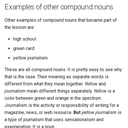
poste de travail
Lab 11: Provisioning Pod
Examples of other compound nouns
Part 5.2 Varnish
locaux de Rocky
Editors
Systemd Units Hardening
Journal des modifications
c
Network Routes
Rocky Linux 8
Part 5.3 Squid
bash - Couleur de Chaîne
Other examples of compound nouns that became part of
h
Email
WireGuard VPN
Lab 12: Smoke Test
the lexicon are:
Rocky Linux Summer of Docs
e
Chapitre 6 Serveurs de
Service `systemd` - Script
File Sharing Services
2024
high school
Lab 13: Cleaning Up
messagerie
Python
Hardware
green card
Prérequis
Chapitre 7 Haute disponibil
Vérification de Compatibilité
yellow journalism
CPU
Interoperability
These are all compound nouns. It is pretty easy to see why
torsocks - Route Traffic Via
ISOs
that is the case. Their meaning as separate words is
Tor/SOCKS5
different from what they mean together.
Yellow
and
Kernel
journalism
mean different things separately.
Yellow
is a
color between green and orange in the spectrum.
Mirror Management
Journalism
is the activity or responsibility of writing for a
magazine, news, or web resource.
But
yellow journalism
is
Network
a type of journalism that uses sensationalism and
exaggeration. It is a noun.