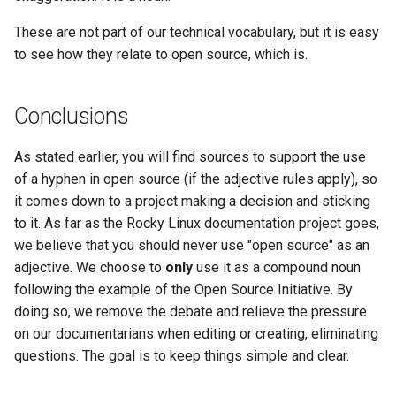
Package Management
These are not part of our technical vocabulary, but it is easy
to see how they relate to open source, which is.
Rocky Linux 10 (Red Quartz)
– Minimum Hardware
Requirements
Conclusions
Proxies
As stated earlier, you will find sources to support the use
of a hyphen in open source (if the adjective rules apply), so
Repositories
it comes down to a project making a decision and sticking
to it. As far as the Rocky Linux documentation project goes,
Security
we believe that you should never use "open source" as an
adjective. We choose to
only
use it as a compound noun
Troubleshooting
following the example of the Open Source Initiative. By
doing so, we remove the debate and relieve the pressure
Virtualization
on our documentarians when editing or creating, eliminating
questions. The goal is to keep things simple and clear.
Web