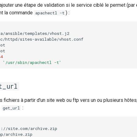
'ajouter une étape de validation si le service ciblé le permet (pa
ant la commande
) :
apachectl -t
44
:
'/usr/sbin/apachectl -t'
t_url
s fichiers à partir d'un site web ou ftp vers un ou plusieurs hôt
e
:
get_url