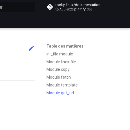
rocky-linux/documentation
Aug-2026
471
386
n de la recherche
Table des matières
ini_file module
Module lineinfile
Module copy
Module fetch
Module template
Module get_url