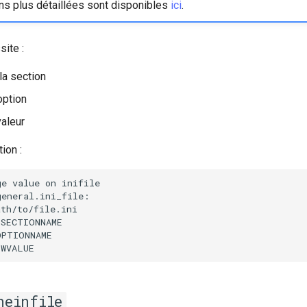
ns plus détaillées sont disponibles
ici
.
ite :
la section
option
valeur
ion :
ge
value
on
neinfile