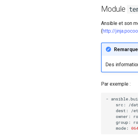
Module
te
Ansible et son 
(
http://jinja.poc
Remarque
Des informatio
Par exemple :
-
src:
dest:
owner:
group:
mode:
06