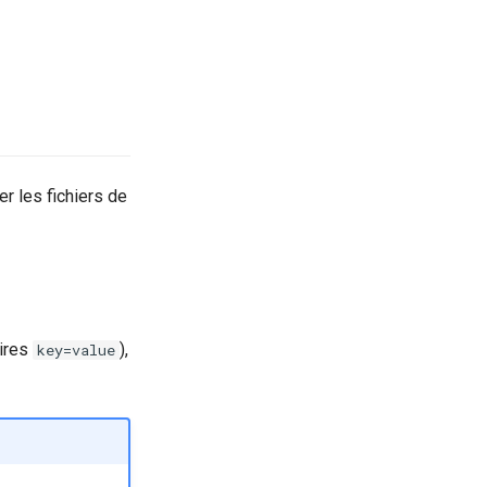
r les fichiers de
aires
),
key=value