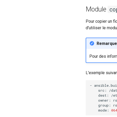
Module
co
Pour copier un fi
d'utiliser le mod
Remarque
Pour des inform
L'exemple suivant
-
src:
dest:
owner:
group:
mode:
06