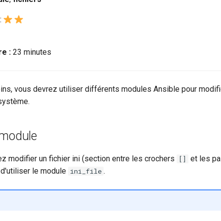
:
e :
23 minutes
ns, vous devrez utiliser différents modules Ansible pour modifie
 système.
module
 modifier un fichier ini (section entre les crochers
et les p
[]
 d'utiliser le module
.
ini_file