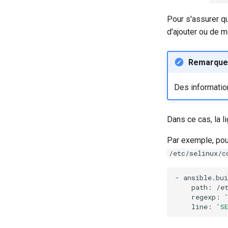
Chapitre 7 Haute disponibilité
Pour s'assurer qu
d'ajouter ou de m
Remarque
Des informatio
Dans ce cas, la li
Par exemple, pou
/etc/selinux/c
-
path:
regexp:
line:
'S