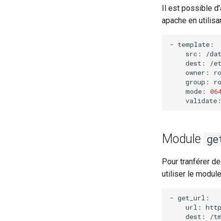
Il est possible d
apache en utilis
-
src:
dest:
owner:
group:
mode:
06
validate
Module
ge
Pour tranférer de
utiliser le modul
-
url:
dest: