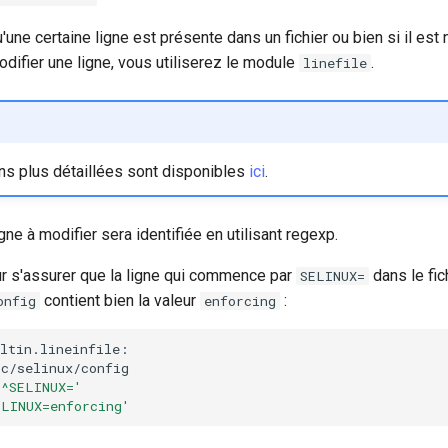
'une certaine ligne est présente dans un fichier ou bien si il est
odifier une ligne, vous utiliserez le module
.
linefile
ns plus détaillées sont disponibles
ici
.
gne à modifier sera identifiée en utilisant regexp.
r s'assurer que la ligne qui commence par
dans le fic
SELINUX=
contient bien la valeur
:
onfig
enforcing
'^SELINUX='
ELINUX=enforcing'