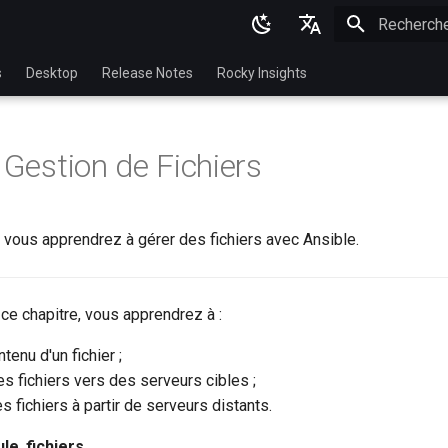
Initialisatio
English
s
Desktop
Release Notes
Rocky Insights
Ukrainian
Deutsch
 Gestion de Fichiers
Français
Español
 vous apprendrez à gérer des fichiers avec Ansible.
Italian
日本語
ce chapitre, vous apprendrez à :
한국어
tenu d'un fichier ;
简体中文
s fichiers vers des serveurs cibles ;
s fichiers à partir de serveurs distants.
ule
,
fichiers