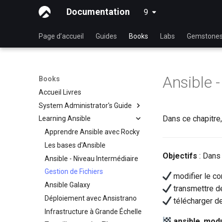
Documentation
9
latest
Page d’accueil
Guides
Books
Labs
Gemstone
Ansible -
Books
Accueil Livres
System Administrator's Guide
Dans ce chapitre,
Learning Ansible
Apprendre Linux avec Rocky
Introduction à Linux
Apprendre Ansible avec Rocky
Commandes Linux
Les bases d'Ansible
Objectifs
: Dans 
Commandes Avancées Linux
Ansible - Niveau Intermédiaire
Éditeur de texte VI
Gestion de Fichiers
modifier le con
La gestion des utilisateurs
Ansible Galaxy
transmettre de
File System
Déploiement avec Ansistrano
télécharger de
Gestion des Processus
Infrastructure à Grande Échelle
ansible
,
mod