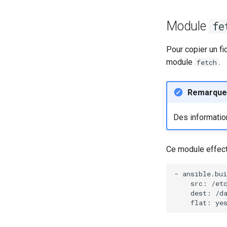
Module
fe
Pour copier un fic
module
.
fetch
Remarque
Des informatio
Ce module effect
-
src:
dest:
/d
flat: