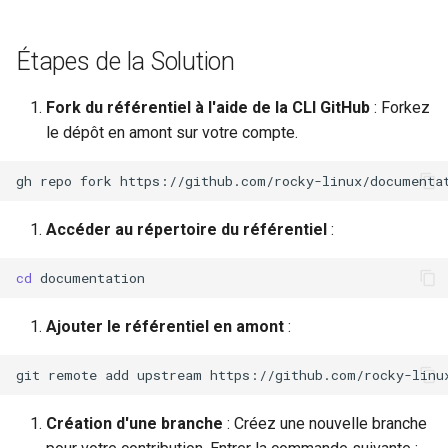
poste de travail
Lab 11: Provisioning Pod
Part 5.2 Varnish
Editors
Systemd Units Hardening
Journal des modifications
c
Network Routes
Rocky Linux 8
Étapes de la Solution
Part 5.3 Squid
h
Email
WireGuard VPN
Lab 12: Smoke Test
Rocky Linux Summer of Docs
e
Fork du référentiel à l'aide de la CLI GitHub
: Forkez
Chapitre 6 Serveurs de
File Sharing Services
2024
le dépôt en amont sur votre compte.
Lab 13: Cleaning Up
messagerie
Hardware
gh
repo
fork
https://github.com/rocky-linux/documenta
Prérequis
Chapitre 7 Haute disponibil
Interoperability
Accéder au répertoire du référentiel
:
ISOs
cd
Kernel
Ajouter le référentiel en amont
:
Mirror Management
git
remote
add
upstream
Network
Création d'une branche
: Créez une nouvelle branche