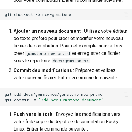
pour votre contribution. Entrer la commande suivante :
Package Management
git
checkout
-b
Rocky Linux 10 (Red Quartz)
– Minimum Hardware
Ajouter un nouveau document
: Utilisez votre éditeur
Requirements
de texte préféré pour créer et modifier votre nouveau
fichier de contribution. Pour cet exemple, nous allons
Proxies
créer
et enregistrer ce fichier
gemstome_new_pr.md
sous le répertoire
.
docs/gemstones/
Repositories
Commit des modifications
: Préparez et validez
Security
votre nouveau fichier. Entrer la commande suivante :
Troubleshooting
git
add
docs/gemstones/gemstome_new_pr.md

git
commit
-m
"Add new Gemstone document"
Virtualization
Push vers le fork
: Envoyez les modifications vers
Web
votre fork/copie du dépôt de documentation Rocky
Linux. Entrer la commande suivante :