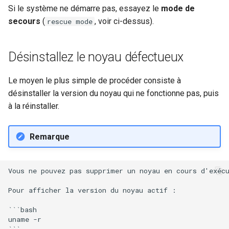
Si le système ne démarre pas, essayez le
mode de
poste de travail
Lab 11: Provisioning Pod
Part 5.2 Varnish
locaux de Rocky
Systemd Units Hardening
Journal des modifications
c
secours
(
, voir ci-dessus).
rescue mode
Network Routes
Rocky Linux 8
Part 5.3 Squid
bash - Couleur de Chaîne
h
WireGuard VPN
Lab 12: Smoke Test
Rocky Linux Summer of Docs
Désinstallez le noyau défectueux
e
Chapitre 6 Serveurs de
Service `systemd` - Script
2024
Lab 13: Cleaning Up
messagerie
Python
Le moyen le plus simple de procéder consiste à
désinstaller la version du noyau qui ne fonctionne pas, puis
Prérequis
Chapitre 7 Haute disponibil
Vérification de Compatibilité
à la réinstaller.
CPU
torsocks - Route Traffic Via
Remarque
Tor/SOCKS5
Vous ne pouvez pas supprimer un noyau en cours d'exécu
Pour afficher la version du noyau actif :

```bash

uname -r
