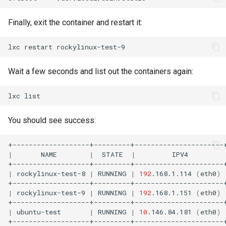
Finally, exit the container and restart it:
lxc
restart
Wait a few seconds and list out the containers again:
lxc
You should see success:
|
NAME
|
STATE
|
IPV4
|
rockylinux-test-8
|
RUNNING
|
192
.168.1.114
(
eth0
)
|
rockylinux-test-9
|
RUNNING
|
192
.168.1.151
(
eth0
)
|
ubuntu-test
|
RUNNING
|
10
.146.84.181
(
eth0
)