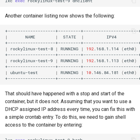
lxc
exec
rockylinux-test-9
Another container listing now shows the following:
|
NAME
|
STATE
|
IPV4
|
rockylinux-test-8
|
RUNNING
|
192
.168.1.114
(
eth0
)
|
rockylinux-test-9
|
RUNNING
|
192
.168.1.113
(
eth0
)
|
ubuntu-test
|
RUNNING
|
10
.146.84.181
(
eth0
)
That should have happened with a stop and start of the
container, but it does not. Assuming that you want to use a
DHCP assigned IP address every time, you can fix this with
a simple crontab entry. To do this, we need to gain shell
access to the container by entering:
lxc
exec
rockylinux-test-9