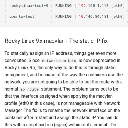
|
rockylinux-test-9
|
RUNNING
|
192
.168.1.113
(
eth0
)
|
ubuntu-test
|
RUNNING
|
10
.146.84.181
(
eth0
)
Rocky Linux 9.x macvlan - The static IP fix
To statically assign an IP address, things get even more
convoluted. Since
is now deprecated in
network-scripts
Rocky Linux 9.x, the only way to do this is through static
assignment, and because of the way the containers use the
network, you are not going to be able to set the route with a
normal
statement. The problem turns out to be
ip route
that the interface assigned when applying the macvlan
profile (eth0 in this case), is not manageable with Network
Manager. The fix is to rename the network interface on the
container after restart and assign the static IP. You can do
this with a script and run (again) within root's crontab. Do