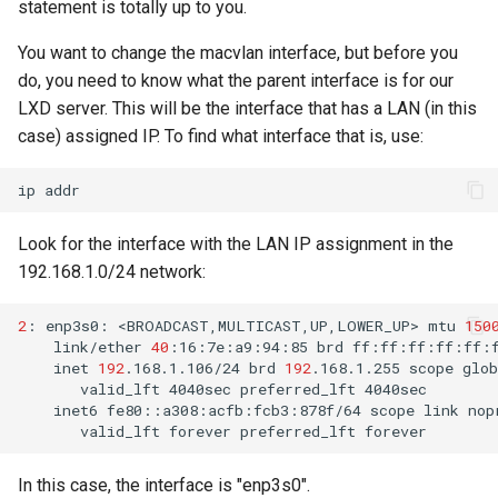
statement is totally up to you.
Package Management
You want to change the macvlan interface, but before you
Rocky Linux 10 (Red Quartz)
do, you need to know what the parent interface is for our
– Minimum Hardware
LXD server. This will be the interface that has a LAN (in this
Requirements
case) assigned IP. To find what interface that is, use:
Proxies
ip
Repositories
Look for the interface with the LAN IP assignment in the
192.168.1.0/24 network:
Security
2
:
enp3s0:
<BROADCAST,MULTICAST,UP,LOWER_UP>
mtu
150
Troubleshooting
link/ether
40
:16:7e:a9:94:85
brd
inet
192
.168.1.106/24
brd
192
.168.1.255
scope
glob
valid_lft
4040sec
preferred_lft
Virtualization
inet6
fe80::a308:acfb:fcb3:878f/64
scope
link
valid_lft
forever
preferred_lft
Web
In this case, the interface is "enp3s0".