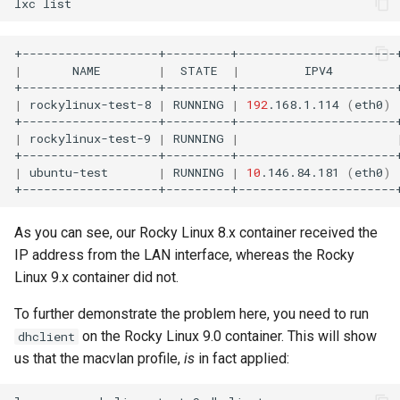
lxc
|
NAME
|
STATE
|
IPV4
|
rockylinux-test-8
|
RUNNING
|
192
.168.1.114
(
eth0
)
|
rockylinux-test-9
|
RUNNING
|
|
ubuntu-test
|
RUNNING
|
10
.146.84.181
(
eth0
)
As you can see, our Rocky Linux 8.x container received the
IP address from the LAN interface, whereas the Rocky
Linux 9.x container did not.
To further demonstrate the problem here, you need to run
on the Rocky Linux 9.0 container. This will show
dhclient
us that the macvlan profile,
is
in fact applied: