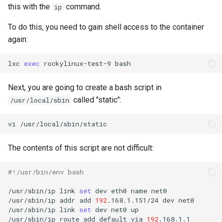
this with the
command.
ip
To do this, you need to gain shell access to the container
again:
lxc
exec
rockylinux-test-9
Next, you are going to create a bash script in
called "static":
/usr/local/sbin
vi
The contents of this script are not difficult:
#!/usr/bin/env bash
/usr/sbin/ip
link
set
dev
eth0
name
net0

/usr/sbin/ip
addr
add
192
.168.1.151/24
dev
net0

/usr/sbin/ip
link
set
dev
net0
up

/usr/sbin/ip
route
add
default
via
192