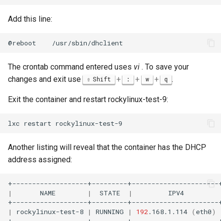
Add this line:
@reboot
The crontab command entered uses
vi
. To save your
changes and exit use
+
+
+
.
Shift
:
w
q
Exit the container and restart rockylinux-test-9:
lxc
restart
Another listing will reveal that the container has the DHCP
address assigned:
|
NAME
|
STATE
|
IPV4
|
rockylinux-test-8
|
RUNNING
|
192
.168.1.114
(
eth0
)