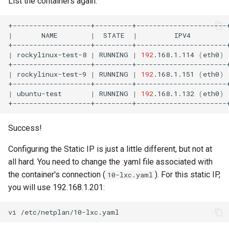
List the containers again:
|
NAME
|
STATE
|
IPV4
|
rockylinux-test-8
|
RUNNING
|
192
.168.1.114
(
eth0
)
|
rockylinux-test-9
|
RUNNING
|
192
.168.1.151
(
eth0
)
|
ubuntu-test
|
RUNNING
|
192
.168.1.132
(
eth0
)
Success!
Configuring the Static IP is just a little different, but not at
all hard. You need to change the .yaml file associated with
the container's connection (
). For this static IP,
10-lxc.yaml
you will use 192.168.1.201:
vi