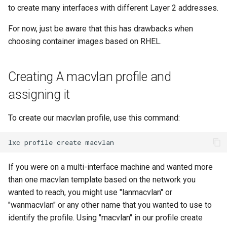
to create many interfaces with different Layer 2 addresses.
poste de travail
Lab 11: Provisioning Pod
Part 5.2 Varnish
locaux de Rocky
Editors
Systemd Units Hardening
Journal des modifications
c
Network Routes
Rocky Linux 8
For now, just be aware that this has drawbacks when
Part 5.3 Squid
bash - Couleur de Chaîne
h
Email
WireGuard VPN
choosing container images based on RHEL.
Lab 12: Smoke Test
Rocky Linux Summer of Docs
e
Chapitre 6 Serveurs de
Service `systemd` - Script
File Sharing Services
2024
Lab 13: Cleaning Up
messagerie
Python
Creating A macvlan profile and
Hardware
assigning it
Prérequis
Chapitre 7 Haute disponibilité
Vérification de Compatibilité
CPU
Interoperability
To create our macvlan profile, use this command:
torsocks - Route Traffic Via
ISOs
lxc
profile
create
Tor/SOCKS5
Kernel
If you were on a multi-interface machine and wanted more
than one macvlan template based on the network you
Mirror Management
wanted to reach, you might use "lanmacvlan" or
"wanmacvlan" or any other name that you wanted to use to
Network
identify the profile. Using "macvlan" in our profile create