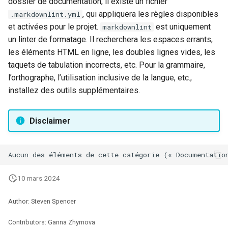
dossier de documentation, il existe un fichier
poste de travail
Lab 11: Provisioning Pod
Part 5.2 Varnish
locaux de Rocky
Systemd Units Hardening
Journal des modifications
, qui appliquera les règles disponibles
.markdownlint.yml
c
Network Routes
Rocky Linux 8
et activées pour le projet.
est uniquement
markdownlint
Part 5.3 Squid
bash - Couleur de Chaîne
h
WireGuard VPN
un linter de formatage. Il recherchera les espaces errants,
Lab 12: Smoke Test
Rocky Linux Summer of Docs
les éléments HTML en ligne, les doubles lignes vides, les
e
Chapitre 6 Serveurs de
Service `systemd` - Script
2024
taquets de tabulation incorrects, etc. Pour la grammaire,
Lab 13: Cleaning Up
messagerie
Python
l’orthographe, l’utilisation inclusive de la langue, etc.,
installez des outils supplémentaires.
Prérequis
Chapitre 7 Haute disponibil
Vérification de Compatibilité
CPU
Disclaimer
torsocks - Route Traffic Via
Tor/SOCKS5
10 mars 2024
Author: Steven Spencer
Contributors: Ganna Zhyrnova