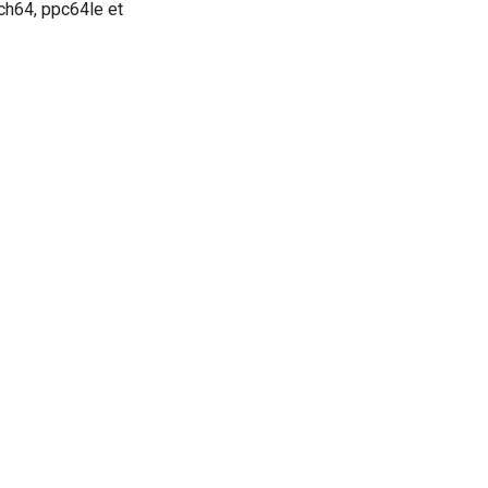
ch64, ppc64le et