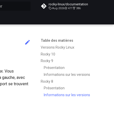
rocky-linux/documentation
Aug-2026
471
386
n de la recherche
Table des matières
Versions Rocky Linux
Rocky 10
Rocky 9
Présentation
ux. Vous
Informations sur les versions
à gauche, avec
Rocky 8
port se trouvent
Présentation
Informations sur les versions