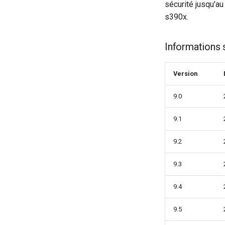
sécurité jusqu'a
s390x.
Informations 
Version
9.0
9.1
9.2
9.3
9.4
9.5