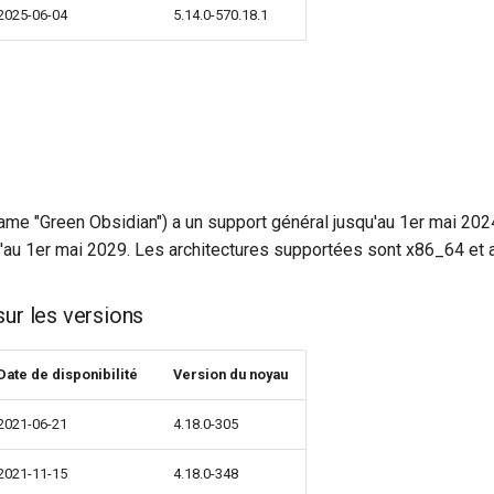
2025-06-04
5.14.0-570.18.1
me "Green Obsidian") a un support général jusqu'au 1er mai 2024
u'au 1er mai 2029. Les architectures supportées sont x86_64 et 
sur les versions
Date de disponibilité
Version du noyau
2021-06-21
4.18.0-305
2021-11-15
4.18.0-348