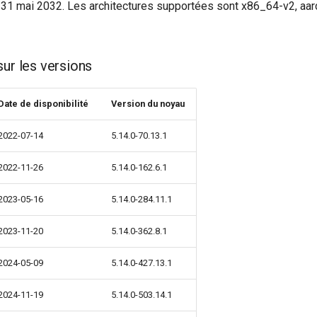
u 31 mai 2032. Les architectures supportées sont x86_64-v2, aar
sur les versions
Date de disponibilité
Version du noyau
2022-07-14
5.14.0-70.13.1
2022-11-26
5.14.0-162.6.1
2023-05-16
5.14.0-284.11.1
2023-11-20
5.14.0-362.8.1
2024-05-09
5.14.0-427.13.1
2024-11-19
5.14.0-503.14.1