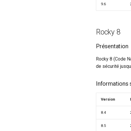
9.6
Rocky 8
Présentation
Rocky 8 (Code Na
de sécurité jusq
Informations 
Version
8.4
8.5