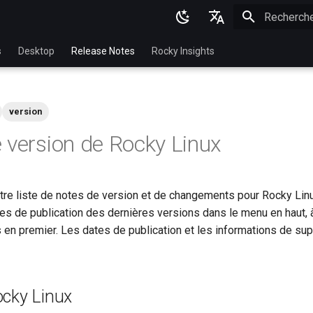
Initialisatio
English
s
Desktop
Release Notes
Rocky Insights
Ukrainian
Deutsch
version
Français
 version de Rocky Linux
Español
Italian
tre liste de notes de version et de changements pour Rocky Lin
日本語
tes de publication des dernières versions dans le menu en haut, 
한국어
 en premier. Les dates de publication et les informations de sup
简体中文
ocky Linux