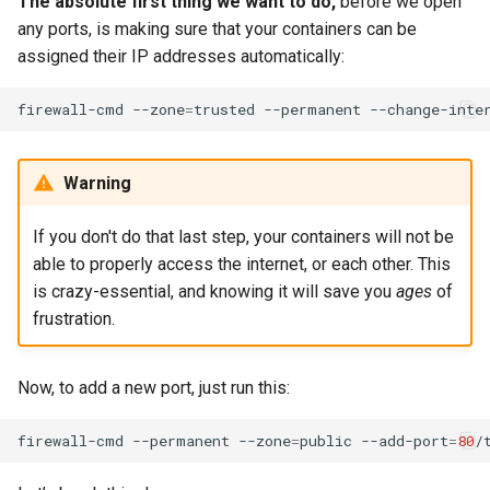
The absolute first thing we want to do,
before we open
any ports, is making sure that your containers can be
assigned their IP addresses automatically:
firewall-cmd
--zone
=
trusted
--permanent
--change-inte
Warning
If you don't do that last step, your containers will not be
able to properly access the internet, or each other. This
is crazy-essential, and knowing it will save you
ages
of
frustration.
Now, to add a new port, just run this:
firewall-cmd
--permanent
--zone
=
public
--add-port
=
80