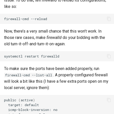
issue. To do that, tell
firewalld
to reload its configurations,
like so:
firewall-cmd
Now, there’s a very small chance that this won’t work. In
those rare cases, make
firewalld
do your bidding with the
old turn-it-off-and-turn-it-on-again.
systemctl
restart
To make sure the ports have been added properly, run
. A properly-configured firewall
firewall-cmd --list-all
will look a bit like this (I have a few extra ports open on my
local server, ignore them):
public
(
active
)
target:
icmp-block-inversion: