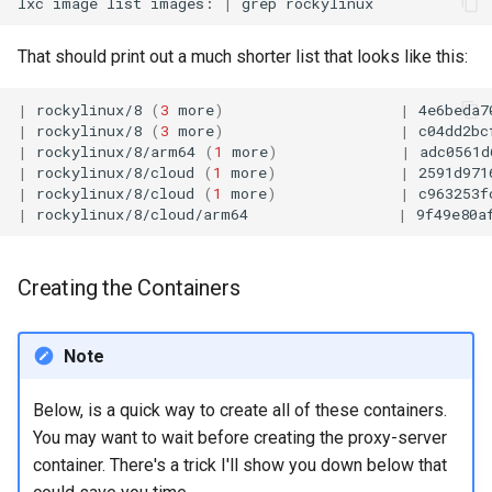
lxc
image
list
images:
|
grep
That should print out a much shorter list that looks like this:
|
rockylinux/8
(
3
more
)
|
4e6beda7
|
rockylinux/8
(
3
more
)
|
c04dd2bc
|
rockylinux/8/arm64
(
1
more
)
|
adc0561d
|
rockylinux/8/cloud
(
1
more
)
|
2591d971
|
rockylinux/8/cloud
(
1
more
)
|
c963253f
|
rockylinux/8/cloud/arm64
|
9f49e80a
Creating the Containers
Note
Below, is a quick way to create all of these containers.
You may want to wait before creating the proxy-server
container. There's a trick I'll show you down below that