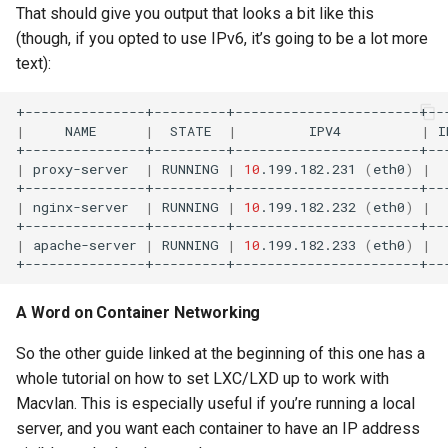
That should give you output that looks a bit like this
(though, if you opted to use IPv6, it’s going to be a lot more
text):
|
NAME
|
STATE
|
IPV4
|
I
|
proxy-server
|
RUNNING
|
10
.199.182.231
(
eth0
)
|
|
nginx-server
|
RUNNING
|
10
.199.182.232
(
eth0
)
|
|
apache-server
|
RUNNING
|
10
.199.182.233
(
eth0
)
|
A Word on Container Networking
So the other guide linked at the beginning of this one has a
whole tutorial on how to set LXC/LXD up to work with
Macvlan. This is especially useful if you’re running a local
server, and you want each container to have an IP address