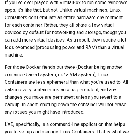
If you’ve ever played with VirtualBox to run some Windows
the proxy server
apps, it’s like that, but not. Unlike virtual machines, Linux
Containers don’t emulate an entire hardware environment
The Nginx website server
for each container. Rather, they all share a few virtual
devices by default for networking and storage, though you
Getting real user IPs from
can add more virtual devices. As a result, they require a lot
the proxy server (again)
less overhead (processing power and RAM) than a virtual
machine.
The Reverse Proxy Server
For those Docker fiends out there (Docker being another
Essential Step:
container-based system,
not
a VM system), Linux
Configuring the “proxy-
Containers are less ephemeral than what you’re used to. All
server” Container to Take
data in every container instance is persistent, and any
all Incoming Server Traffic
changes you make are permanent unless you revert to a
backup. In short, shutting down the container will not erase
Directing traffic to the
any issues you might have introduced.
Apache server
LXD, specifically, is a command-line application that helps
Directing traffic to the
you to set up and manage Linux Containers. That is what we