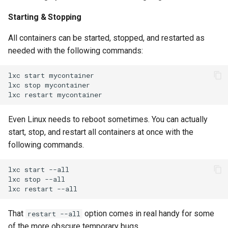
Starting & Stopping
All containers can be started, stopped, and restarted as
needed with the following commands:
lxc
start
mycontainer

lxc
stop
mycontainer

lxc
restart
Even Linux needs to reboot sometimes. You can actually
start, stop, and restart all containers at once with the
following commands.
lxc
start
--all

lxc
stop
--all

lxc
restart
That
option comes in real handy for some
restart --all
of the more obscure temporary bugs.