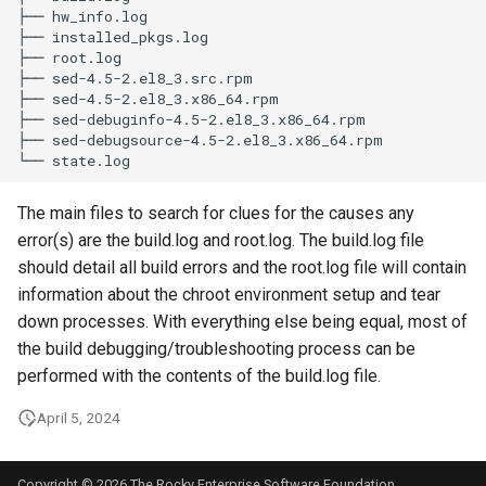
├──
hw_info.log

├──
installed_pkgs.log

├──
root.log

├──
sed-4.5-2.el8_3.src.rpm

├──
sed-4.5-2.el8_3.x86_64.rpm

├──
sed-debuginfo-4.5-2.el8_3.x86_64.rpm

├──
sed-debugsource-4.5-2.el8_3.x86_64.rpm

└──
The main files to search for clues for the causes any
error(s) are the build.log and root.log. The build.log file
should detail all build errors and the root.log file will contain
information about the chroot environment setup and tear
down processes. With everything else being equal, most of
the build debugging/troubleshooting process can be
performed with the contents of the build.log file.
April 5, 2024
Copyright © 2026 The Rocky Enterprise Software Foundation