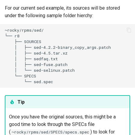
For our current sed example, its sources will be stored
under the following sample folder hierchy:
~rocky/rpms/sed/

└──
├──
│
├──
│
├──
│
├──
│
├──
│
└──
└──
└──
Tip
Once you have the original sources, this might be a
good time to look through the SPECs file
(
) to look for
~rocky/rpms/sed/SPECS/specs.spec