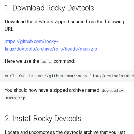
poste de travail
Lab 11: Provisioning Pod
Part 5.2 Varnish
locaux de Rocky
1. Download Rocky Devtools
Systemd Units Hardening
Journal des modifications
c
Network Routes
Rocky Linux 8
Part 5.3 Squid
bash - Couleur de Chaîne
h
WireGuard VPN
Download the devtools zipped source from the following
Lab 12: Smoke Test
Rocky Linux Summer of Docs
URL:
e
Chapitre 6 Serveurs de
Service `systemd` - Script
2024
https://github.com/rocky-
Lab 13: Cleaning Up
messagerie
Python
linux/devtools/archive/refs/heads/main.zip
Prérequis
Chapitre 7 Haute disponibil
Vérification de Compatibilité
Here we use the
command:
curl
CPU
curl
-OJL
torsocks - Route Traffic Via
Tor/SOCKS5
You should now have a zipped archive named
devtools-
main.zip
2. Install Rocky Devtools
Locate and uncompress the devtools archive that you just