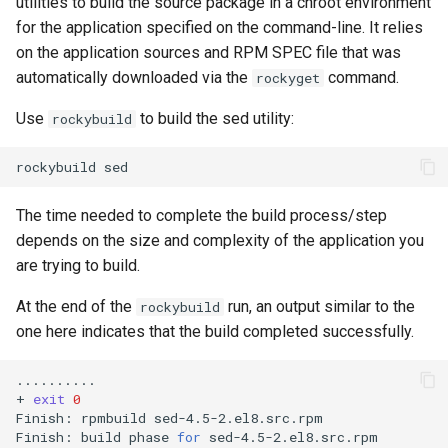
utilities to build the source package in a chroot environment
for the application specified on the command-line. It relies
on the application sources and RPM SPEC file that was
automatically downloaded via the
command.
rockyget
Use
to build the sed utility:
rockybuild
rockybuild
The time needed to complete the build process/step
depends on the size and complexity of the application you
are trying to build.
At the end of the
run, an output similar to the
rockybuild
one here indicates that the build completed successfully.
..........

+
exit
0
Finish:
rpmbuild
sed-4.5-2.el8.src.rpm

Finish:
build
phase
for
sed-4.5-2.el8.src.rpm
