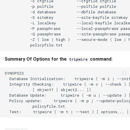
-c
cfgfile
--cfgfile
-p
polfile
--polfile
-d
database
--dbfile
-S
sitekey
--site-keyfile
-L
localkey
--local-keyfile
-P
passphrase
--local-passphrase
-Q
passphrase
--site-passphrase
-Z
{
low
|
high
}
--secure-mode
{
low
|
Summary Of Options for the
command:
tripwire
Database
Initialization:
tripwire
{
-m
i
|
--ini
Integrity
Checking:
tripwire
{
-m
c
|
--check
}
[
object1
[
object2...
]]
Database
Update:
tripwire
{
-m
u
|
--update
}
Policy
update:
tripwire
{
-m
p
|
--update-polic
Test:
tripwire
{
-m
t
|
--test
}
[
options...
]