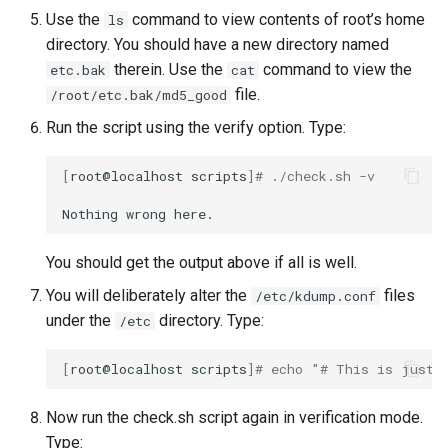
Use the
command to view contents of root’s home
ls
directory. You should have a new directory named
therein. Use the
command to view the
etc.bak
cat
file.
/root/etc.bak/md5_good
Run the script using the verify option. Type:
[
root@localhost
scripts
]
# ./check.sh -v
Nothing
wrong
You should get the output above if all is well.
You will deliberately alter the
files
/etc/kdump.conf
under the
directory. Type:
/etc
[
root@localhost
scripts
]
# echo "# This is just 
Now run the check.sh script again in verification mode.
Type: