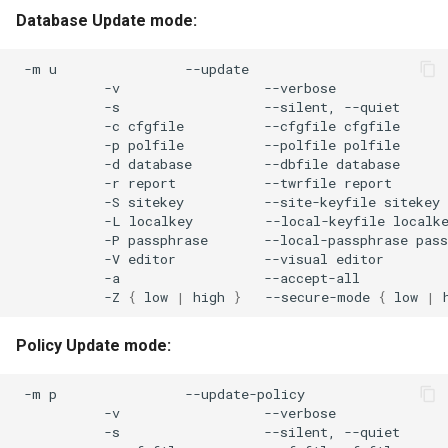
Database Update mode:
-m
u
-v
-s
--silent,
-c
cfgfile
--cfgfile
-p
polfile
--polfile
-d
database
--dbfile
-r
report
--twrfile
-S
sitekey
--site-keyfile
-L
localkey
--local-keyfile
-P
passphrase
--local-passphrase
-V
editor
--visual
-a
-Z
{
low
|
high
}
--secure-mode
{
low
|
Policy Update mode:
-m
p
-v
-s
--silent,