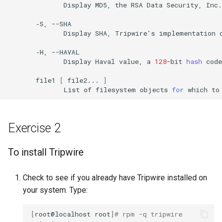
Display
MD5,
the
RSA
Data
Security,
Inc.
‐S,
Display
SHA,
Tripwire
'
s
implementation
‐H,
Display
Haval
value,
a
128
-bit
hash
code
file1
[
file2...
]
List
of
filesystem
objects
for
which
to
Exercise 2
To install Tripwire
Check to see if you already have Tripwire installed on
your system. Type:
[
root@localhost
root
]
# rpm -q tripwire