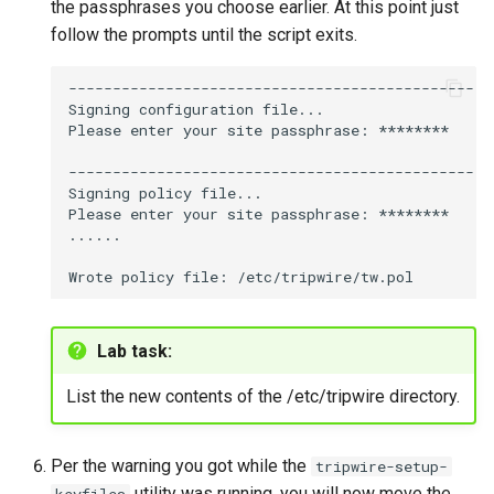
the passphrases you choose earlier. At this point just
follow the prompts until the script exits.
----------------------------------------------

Signing
configuration
file...

Please
enter
your
site
passphrase:
********

----------------------------------------------

Signing
policy
file...

Please
enter
your
site
passphrase:
********

......

Wrote
policy
file:
Lab task:
List the new contents of the /etc/tripwire directory.
Per the warning you got while the
tripwire-setup-
utility was running, you will now move the