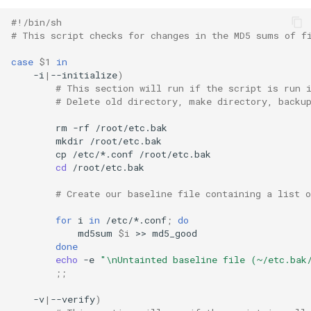
#!/bin/sh
# This script checks for changes in the MD5 sums of f
case
$1
in
-i
|
--initialize
)
# This section will run if the script is run 
# Delete old directory, make directory, backu
rm
-rf
mkdir
cp
/etc/*.conf
cd
/root/etc.bak

# Create our baseline file containing a list 
for
i
in
/etc/*.conf
;
do
md5sum
$i
>>
done
echo
-e
"\nUntainted baseline file (~/etc.bak
;;
-v
|
--verify
)