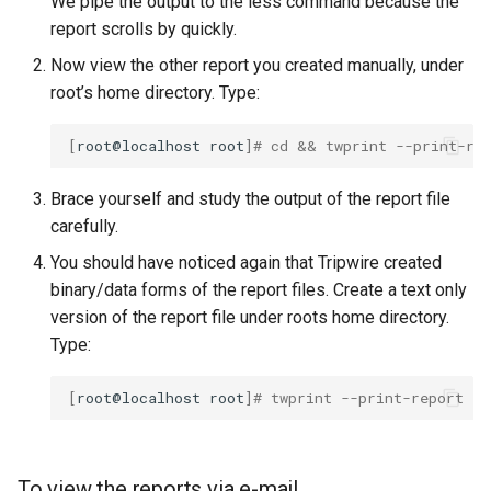
We pipe the output to the less command because the
report scrolls by quickly.
Now view the other report you created manually, under
root’s home directory. Type:
[
root@localhost
root
]
# cd && twprint --print-re
Brace yourself and study the output of the report file
carefully.
You should have noticed again that Tripwire created
binary/data forms of the report files. Create a text only
version of the report file under roots home directory.
Type:
[
root@localhost
root
]
# twprint --print-report -r
To view the reports via e-mail