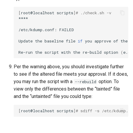
[
root@localhost
scripts
]
# ./check.sh -v
****

/etc/kdump.conf:
FAILED

Update
the
baseline
file
if
you
approve
of
the
c
Re-run
the
script
with
the
re-build
option
(
e.g.
Per the warning above, you should investigate further
to see if the altered file meets your approval. If it does,
you may run the script with a
option. To
--rebuild
view only the differences between the “tainted” file
and the “untainted” file you could type:
[
root@localhost
scripts
]
# sdiff -s /etc/kdump.co