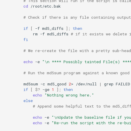
# This section will run if the script is call
cd
/root/etc.bak

# Check if there is any file containing outpu
if
[
-f
md5_diffs
]
;
then
rm
-f
md5_diffs
# if it exists we delete 
fi
# We re-create the file with a pretty sub-hea
echo
-e
"\n **** Possibly tainted File(s) ***
# Run the md5sum program against a known good
md5sum
-c
md5_good
2
>
/dev/null
|
grep
FAILED
if
[
$?
-ge
1
]
;
then
echo
"Nothing wrong here."
else
# Append some helpful text to the md5_dif
echo
-e
"\nUpdate the baseline file if yo
echo
-e
"Re-run the script with the re-bu