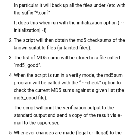
In particular it will back up all the files under /etc with
Lab 11: Provisioning Pod
poste de travail
Part 5.2 Varnish
locaux de Rocky
Editors
To examine the report
Systemd Units Hardening
Journal des modifications
c
Network Routes
the suffix “*.conf”
Rocky Linux 8
Part 5.3 Squid
bash - Couleur de Chaîne
h
Email
To view the reports via e-
WireGuard VPN
It does this when run with the initialization option ( --
Lab 12: Smoke Test
mail
Rocky Linux Summer of Docs
initialization| -i)
e
Chapitre 6 Serveurs de
Service `systemd` - Script
File Sharing Services
2024
The script will then obtain the md5 checksums of the
Lab 13: Cleaning Up
messagerie
Python
Fine-tuning Tripwire
known suitable files (untainted files).
Hardware
Prérequis
Chapitre 7 Haute disponibil
The list of MD5 sums will be stored in a file called
Vérification de Compatibilité
Updating the policy file
CPU
“md5_good”.
Interoperability
To fine-tune Tripwire
When the script is run in a verify mode, the md5sum
torsocks - Route Traffic Via
ISOs
program will be called with the “ - -check” option to
Tor/SOCKS5
Updating the database
check the current MD5 sums against a given list (the
Kernel
md5_good file).
To update the database
The script will print the verification output to the
Mirror Management
standard output and send a copy of the result via e-
Tripwire configuration file
mail to the superuser.
Network
ADDITIONAL EXERCISES
Whenever changes are made (legal or illegal) to the