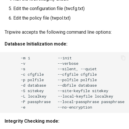
Edit the configuration file (twcfg.txt)
Edit the policy file (twpol.txt)
Tripwire accepts the following command line options:
Database Initialization mode:
-m
i
-v
-s
--silent,
-c
cfgfile
--cfgfile
-p
polfile
--polfile
-d
database
--dbfile
-S
sitekey
--site-keyfile
-L
localkey
--local-keyfile
-P
passphrase
--local-passphrase
-e
Integrity Checking mode: