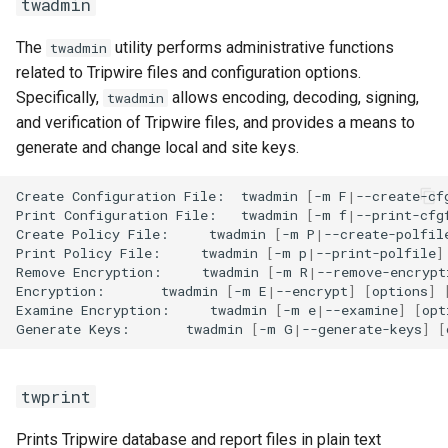
twadmin
The
utility performs administrative functions
twadmin
related to Tripwire files and configuration options.
Specifically,
allows encoding, decoding, signing,
twadmin
and verification of Tripwire files, and provides a means to
generate and change local and site keys.
Create
Configuration
File:
twadmin
[
-m
F
|
--create-cf
Print
Configuration
File:
twadmin
[
-m
f
|
--print-cfg
Create
Policy
File:
twadmin
[
-m
P
|
--create-polfil
Print
Policy
File:
twadmin
[
-m
p
|
--print-polfile
]
Remove
Encryption:
twadmin
[
-m
R
|
--remove-encrypt
Encryption:
twadmin
[
-m
E
|
--encrypt
]
[
options
]
Examine
Encryption:
twadmin
[
-m
e
|
--examine
]
[
opt
Generate
Keys:
twadmin
[
-m
G
|
--generate-keys
]
[
twprint
Prints Tripwire database and report files in plain text