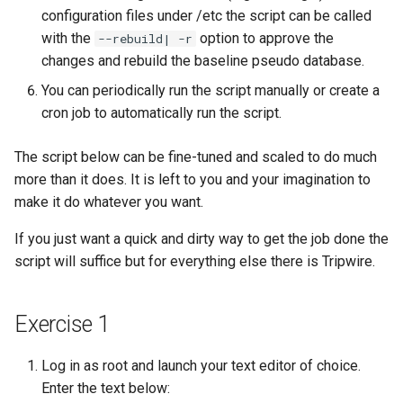
Package Management
configuration files under /etc the script can be called
with the
option to approve the
--rebuild| -r
Rocky Linux 10 (Red Quartz)
changes and rebuild the baseline pseudo database.
– Minimum Hardware
You can periodically run the script manually or create a
Requirements
cron job to automatically run the script.
Proxies
The script below can be fine-tuned and scaled to do much
more than it does. It is left to you and your imagination to
Repositories
make it do whatever you want.
Security
If you just want a quick and dirty way to get the job done the
script will suffice but for everything else there is Tripwire.
Troubleshooting
Exercise 1
Virtualization
Web
Log in as root and launch your text editor of choice.
Enter the text below: