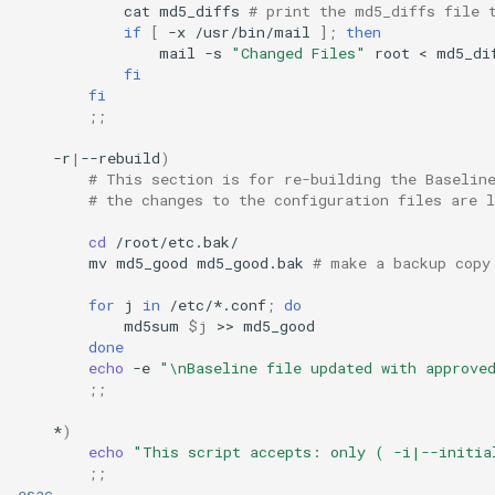
cat
md5_diffs
# print the md5_diffs file 
if
[
-x
/usr/bin/mail
]
;
then
mail
-s
"Changed Files"
root
<
md5_di
fi
fi
;;
-r
|
--rebuild
)
# This section is for re-building the Baselin
# the changes to the configuration files are l
cd
mv
md5_good
md5_good.bak
# make a backup copy
for
j
in
/etc/*.conf
;
do
md5sum
$j
>>
done
echo
-e
"\nBaseline file updated with approve
;;
*
)
echo
"This script accepts: only ( -i|--initia
;;
esac