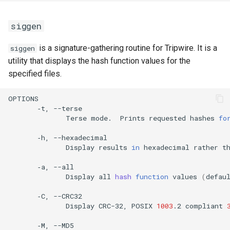
siggen
is a signature-gathering routine for Tripwire. It is a
siggen
utility that displays the hash function values for the
specified files.
‐t,
Terse
mode.
Prints
requested
hashes
fo
‐h,
Display
results
in
hexadecimal
rather
t
‐a,
Display
all
hash
function
values
(
defau
‐C,
Display
CRC-32,
POSIX
1003
.2
compliant
‐M,