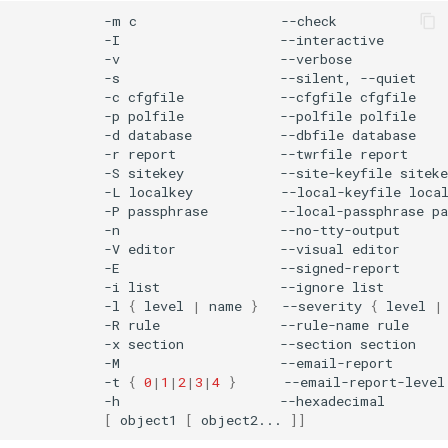
-m
c
-I
-v
-s
--silent,
-c
cfgfile
--cfgfile
-p
polfile
--polfile
-d
database
--dbfile
-r
report
--twrfile
-S
sitekey
--site-keyfile
-L
localkey
--local-keyfile
-P
passphrase
--local-passphrase
-n
-V
editor
--visual
-E
-i
list
--ignore
-l
{
level
|
name
}
--severity
{
level
|
-R
rule
--rule-name
-x
section
--section
-M
-t
{
0
|
1
|
2
|
3
|
4
}
--email-report-level
-h
[
object1
[
object2...
]]