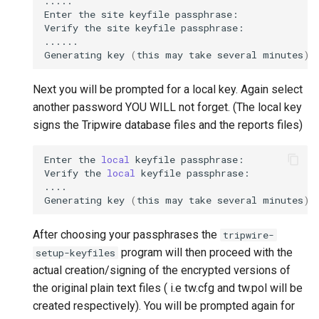
.....

Enter
the
site
keyfile
passphrase:

Verify
the
site
keyfile
passphrase:

......

Generating
key
(
this
may
take
several
minutes
)
.
Next you will be prompted for a local key. Again select
another password YOU WILL not forget. (The local key
signs the Tripwire database files and the reports files)
Enter
the
local
keyfile
passphrase:

Verify
the
local
keyfile
passphrase:

....

Generating
key
(
this
may
take
several
minutes
)
.
After choosing your passphrases the
tripwire-
program will then proceed with the
setup-keyfiles
actual creation/signing of the encrypted versions of
the original plain text files ( i.e tw.cfg and tw.pol will be
created respectively). You will be prompted again for