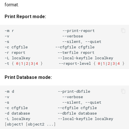
format.
Print Report mode:
-m
r
--print-report

-v
--verbose

-s
--silent,
--quiet

-c
cfgfile
--cfgfile
cfgfile

-r
report
--twrfile
report

-L
localkey
--local-keyfile
localkey

-t
{
0
|
1
|
2
|
3
|
4
}
--report-level
{
0
|
1
|
2
|
3
|
4
}
Print Database mode:
-m
d
--print-dbfile

-v
--verbose

-s
--silent,
--quiet

-c
cfgfile
--cfgfile
cfgfile

-d
database
--dbfile
database

-L
localkey
--local-keyfile
[
object1
[
object2
...
]