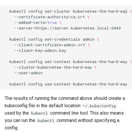
Package Management
kubectl
config
set-cluster
kubernetes-the-hard-way
\
--certificate-authority
=
ca.crt
\
Rocky Linux 10 (Red Quartz)
--embed-certs
=
true
\
– Minimum Hardware
--server
=
https://server.kubernetes.local:6443

Requirements
kubectl
config
set-credentials
admin
\
--client-certificate
=
admin.crt
\
Proxies
--client-key
=
admin.key

kubectl
config
set-context
kubernetes-the-hard-way
\
Repositories
--cluster
=
kubernetes-the-hard-way
\
--user
=
admin

Security
kubectl
config
use-context
Troubleshooting
The results of running the command above should create a
Virtualization
kubeconfig file in the default location
~/.kube/config
used by the
command line tool. This also means
kubectl
Web
you can run the
command without specifying a
kubectl
config.