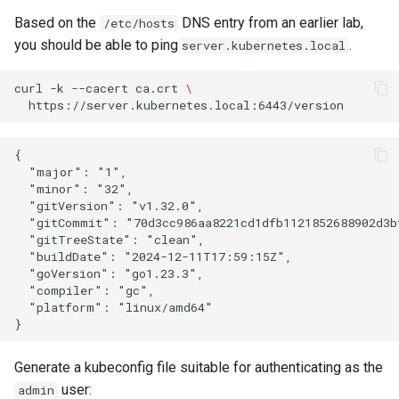
poste de travail
Part 5.2 Varnish
locaux de Rocky
Editors
Systemd Units Hardening
Journal des modifications
Based on the
DNS entry from an earlier lab,
/etc/hosts
c
Rocky Linux 8
you should be able to ping
.
server.kubernetes.local
Part 5.3 Squid
bash - Couleur de Chaîne
h
Email
WireGuard VPN
Rocky Linux Summer of Docs
curl
-k
--cacert
ca.crt
\
e
Chapitre 6 Serveurs de
Service `systemd` - Script
File Sharing Services
2024
messagerie
Python
Hardware
{

Chapitre 7 Haute disponibil
Vérification de Compatibilité
  "major": "1",

  "minor": "32",

CPU
Interoperability
  "gitVersion": "v1.32.0",

  "gitCommit": "70d3cc986aa8221cd1dfb1121852688902d3bf
torsocks - Route Traffic Via
ISOs
  "gitTreeState": "clean",

  "buildDate": "2024-12-11T17:59:15Z",

Tor/SOCKS5
  "goVersion": "go1.23.3",

Kernel
  "compiler": "gc",

  "platform": "linux/amd64"

Mirror Management
Generate a kubeconfig file suitable for authenticating as the
Network
user:
admin