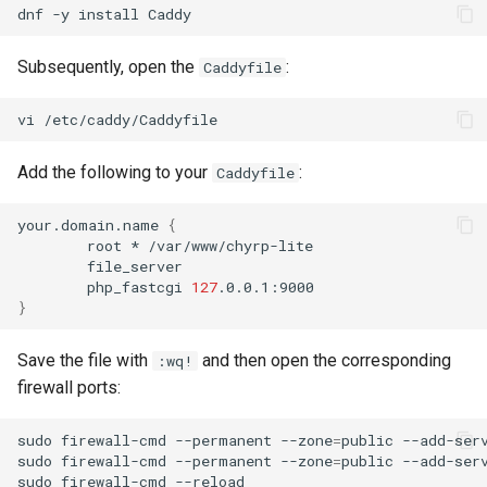
dnf
-y
install
poste de travail
Lab 11: Provisioning Pod
Part 5.2 Varnish
locaux de Rocky
Systemd Units Hardening
Journal des modifications
c
Network Routes
Rocky Linux 8
Subsequently, open the
:
Caddyfile
Part 5.3 Squid
bash - Couleur de Chaîne
h
WireGuard VPN
Lab 12: Smoke Test
Rocky Linux Summer of Docs
e
vi
Chapitre 6 Serveurs de
Service `systemd` - Script
2024
Lab 13: Cleaning Up
messagerie
Python
Add the following to your
:
Caddyfile
Prérequis
Chapitre 7 Haute disponibil
Vérification de Compatibilité
your.domain.name
{
CPU
root
*
php_fastcgi
127
torsocks - Route Traffic Via
}
Tor/SOCKS5
Save the file with
and then open the corresponding
:wq!
firewall ports:
sudo
firewall-cmd
--permanent
--zone
=
public
--add-ser
sudo
firewall-cmd
--permanent
--zone
=
public
--add-ser
sudo
firewall-cmd