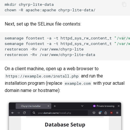
mkdir
chyrp-lite-data

chown
-R
apache:apache
Next, set up the SELinux file contexts:
semanage
fcontext
-a
-t
httpd_sys_rw_content_t
"/var/
semanage
fcontext
-a
-t
httpd_sys_rw_content_t
"/var/
restorecon
-Rv
/var/www/chyrp-lite

restorecon
-Rv
On a client machine, open up a web browser to
and run the
https://example.com/install.php
installation program (replace
with your actual
example.com
domain name or hostname):