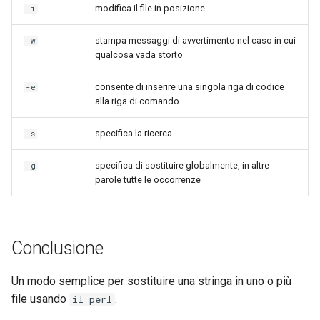
modifica il file in posizione
-i
Lab 11: Provisioning Pod
and Key Signing
Editors
Change Log
Network Routes
Capitolo 6. Server mail
stampa messaggi di avvertimento nel caso in cui
-w
Systemd Units Hardening
Email
Rocky Linux Summer of Docs
qualcosa vada storto
Lab 12: Smoke Test
Capitolo 7. High availability
2024
WireGuard VPN
File Sharing Services
consente di inserire una singola riga di codice
-e
Lab 13: Cleaning Up
alla riga di comando
Hardware
specifica la ricerca
-s
Interoperability
specifica di sostituire globalmente, in altre
-g
parole tutte le occorrenze
ISOs
Kernel
Conclusione
Mirror Management
Un modo semplice per sostituire una stringa in uno o più
Network
file usando
.
il perl