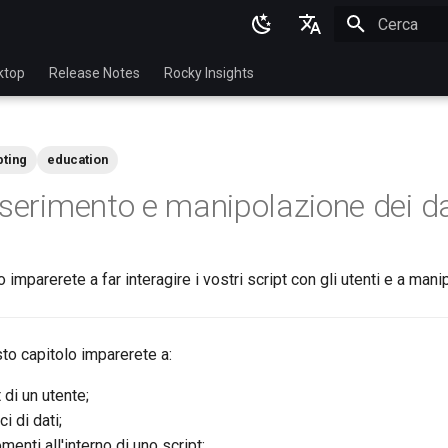
Inizializza l
English
ktop
Release Notes
Rocky Insights
Ukrainian
Deutsch
pting
education
Français
nserimento e manipolazione dei da
Español
Italian
 imparerete a far interagire i vostri script con gli utenti e a manip
日本語
한국어
sto capitolo imparerete a:
简体中文
 di un utente;
i di dati;
menti all'interno di uno script;