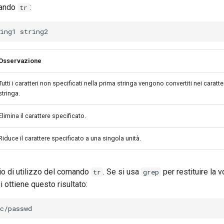
mando
:
tr
ing1
Osservazione
Tutti i caratteri non specificati nella prima stringa vengono convertiti nei caratt
stringa.
Elimina il carattere specificato.
Riduce il carattere specificato a una singola unità.
o di utilizzo del comando
. Se si usa
per restituire la v
tr
grep
si ottiene questo risultato: