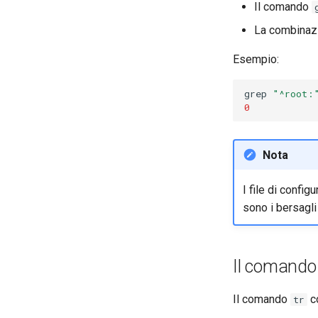
Il comando
La combinaz
Esempio:
grep
"^root:
0
Nota
I file di confi
sono i bersagli
Il comand
Il comando
co
tr