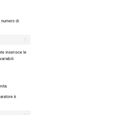
l numero di
te inserisce le
ariabili
.
nita.
paratore è