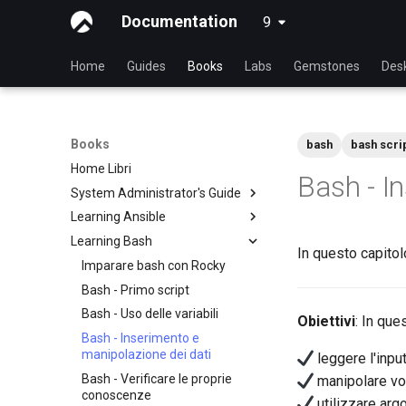
Documentation
9
latest
Home
Guides
Books
Labs
Gemstones
Des
Books
bash
bash scri
Home Libri
Bash - I
System Administrator's Guide
Learning Ansible
Imparare Linux Con Rocky
Learning Bash
Introduzione a Linux
Imparare Ansible con Rocky
In questo capitolo
Comandi Linux
Nozioni di base su Ansible
Imparare bash con Rocky
Comandi Avanzati Linux
Ansibile Intermedio
Bash - Primo script
Editor di Testo VI
Gestione File
Bash - Uso delle variabili
Obiettivi
: In que
Gestione utenti
Ansible Galaxy
Bash - Inserimento e
manipolazione dei dati
leggere l'input
File system
Distribuzione con Ansistrano
Bash - Verificare le proprie
manipolare voc
Gestione dei processi
Infrastrutture su larga scala
conoscenze
utilizzare argo