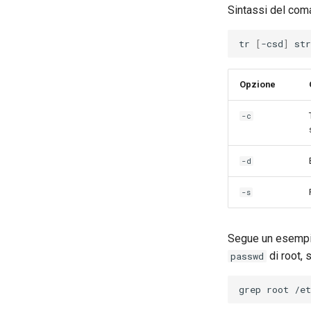
Sintassi del co
tr
[
-csd
]
str
Opzione
-c
-d
-s
Segue un esempi
di root, 
passwd
grep
root