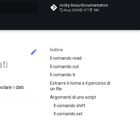
rocky-linux/documentation
Aug-2026
471
386
a ricerca
Indice
Il comando read
ti
Il comando cut
Il comando tr
Estrarre il nome e il percorso di
olare i dati.
un file
Argomenti di uno script
Il comando shift
Il comando set