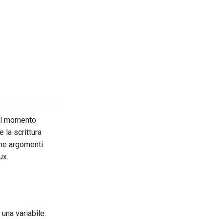
 al momento
 la scrittura
ome argomenti
ux.
 una variabile.