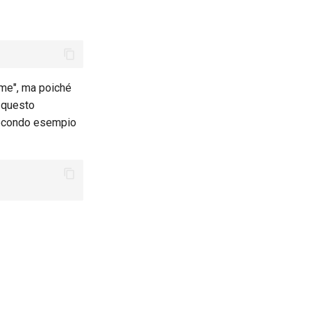
name", ma poiché
i questo
 secondo esempio