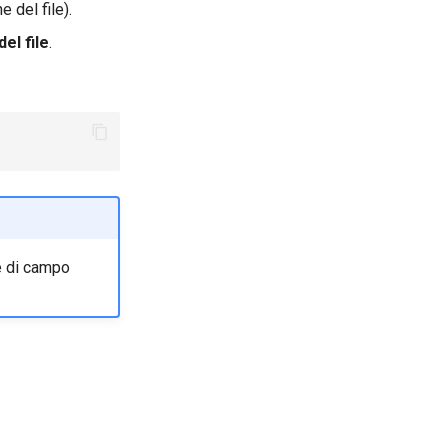
e del file).
el file
.
re di campo