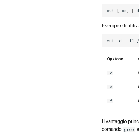
cut
[
-cx
]
[
-d
Esempio di utili
cut
-d:
-f1
Opzione
-c
-d
-f
Il vantaggio prin
comando
e
grep