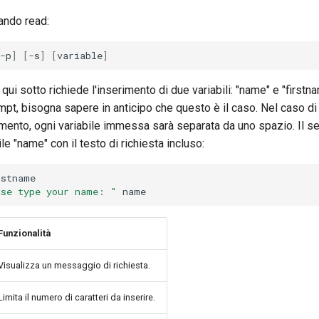
ando read:
-p
]
[
-s
]
[
variable
]
qui sotto richiede l'inserimento di due variabili: "name" e "first
mpt, bisogna sapere in anticipo che questo è il caso. Nel caso d
rimento, ogni variabile immessa sarà separata da uno spazio. Il
ile "name" con il testo di richiesta incluso:
ase type your name: "
Funzionalità
Visualizza un messaggio di richiesta.
Limita il numero di caratteri da inserire.