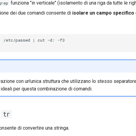
funziona "in verticale" (isolamento di una riga da tutte le righ
grep
ione dei due comandi consente di
isolare un campo specifico d
"
/etc/passwd
|
cut
-d:
gurazione con un'unica struttura che utilizzano lo stesso separato
 ideali per questa combinazione di comandi.
o
tr
nsente di convertire una stringa.