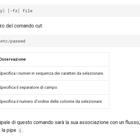
y
]
[
-fz
]
zzo del comando cut:
Osservazione
Specifica i numeri in sequenza dei caratteri da selezionare.
Specifica il separatore di campo.
Specifica il numero d'ordine delle colonne da selezionare.
cipale di questo comando sarà la sua associazione con un flusso
 la pipe
.
|