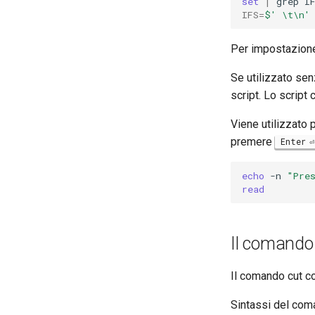
set
|
grep
IFS
=
$' \t\n'
Per impostazione 
Se utilizzato se
script. Lo script
Viene utilizzato 
premere
Enter
echo
-n
"Pre
read
Il comand
Il comando cut co
Sintassi del com