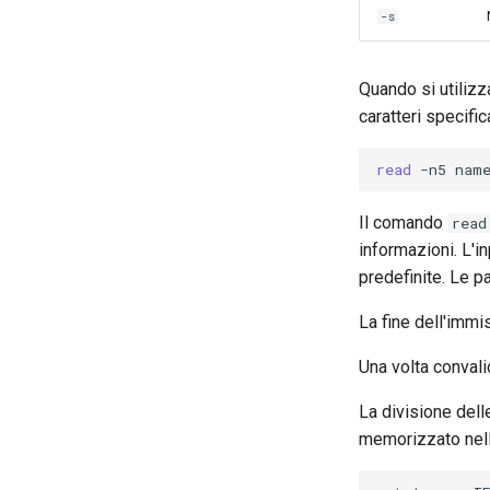
Capitolo 6. Server mail
-s
Capitolo 7. High availability
Quando si utilizz
caratteri specifi
read
-n5
Il comando
read
informazioni. L'i
predefinite. Le p
La fine dell'immi
Una volta convali
La divisione dell
memorizzato nell