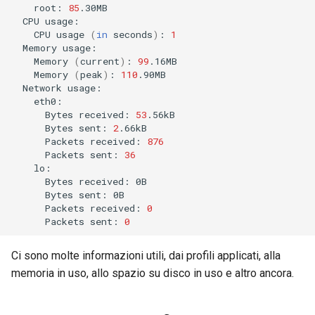
root:
85
Lab 11: Provisioning Pod
and Key Signing
Editors
Change Log
CPU
Network Routes
Capitolo 6. Server mail
bash - Colore della stringa
CPU
usage
(
in
seconds
)
:
1
Memory
Systemd Units Hardening
Email
Rocky Linux Summer of Docs
Memory
(
current
)
:
99
Lab 12: Smoke Test
Capitolo 7. High availability
Servizio Systemd - Script
2024
Memory
(
peak
)
:
110
Python
WireGuard VPN
File Sharing Services
Network
Lab 13: Cleaning Up
Bytes
received:
53
Test di compatibilità della
Hardware
Bytes
sent:
2
CPU
Packets
received:
876
Interoperability
Packets
sent:
36
torsocks - Instradare il
Bytes
received:
traffico attraverso
ISOs
Bytes
sent:
Tor/SOCKS5
Packets
received:
0
Packets
sent:
0
Kernel
Ci sono molte informazioni utili, dai profili applicati, alla
Mirror Management
memoria in uso, allo spazio su disco in uso e altro ancora.
Network