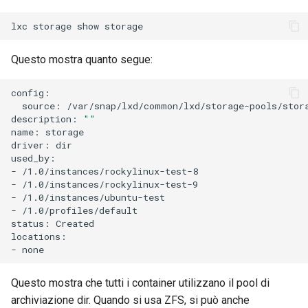
lxc
storage
show
Questo mostra quanto segue:
source:
/var/snap/lxd/common/lxd/storage-pools/stora
description:
""
name:
storage

driver:
dir

used_by:

-
/1.0/instances/rockylinux-test-8

-
/1.0/instances/rockylinux-test-9

-
/1.0/instances/ubuntu-test

-
/1.0/profiles/default

status:
Created

locations:

-
Questo mostra che tutti i container utilizzano il pool di
archiviazione dir. Quando si usa ZFS, si può anche