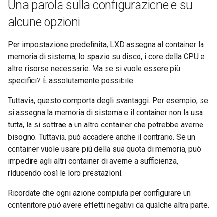
Una parola sulla configurazione e su
Package Management
alcune opzioni
Installazione di Rocky Linux 9
Per impostazione predefinita, LXD assegna al container la
Rocky Linux 10 (Red Quartz)
memoria di sistema, lo spazio su disco, i core della CPU e
– Minimum Hardware
altre risorse necessarie. Ma se si vuole essere più
Requirements
specifici? È assolutamente possibile.
Tuttavia, questo comporta degli svantaggi. Per esempio, se
Proxies
si assegna la memoria di sistema e il container non la usa
tutta, la si sottrae a un altro container che potrebbe averne
Repositories
bisogno. Tuttavia, può accadere anche il contrario. Se un
container vuole usare più della sua quota di memoria, può
Security
impedire agli altri container di averne a sufficienza,
Troubleshooting
riducendo così le loro prestazioni.
Ricordate che ogni azione compiuta per configurare un
Virtualization
contenitore
può
avere effetti negativi da qualche altra parte.