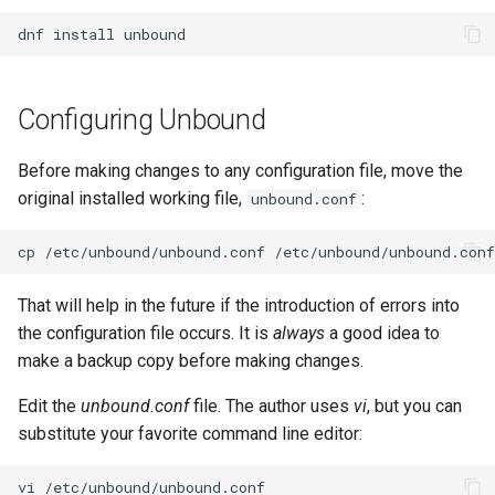
Lab 11: Provisioning Pod
and Key Signing
Change Log
dnf
install
Network Routes
Capitolo 6. Server mail
bash - Colore della stringa
Systemd Units Hardening
Rocky Linux Summer of Docs
Lab 12: Smoke Test
Capitolo 7. High availability
Servizio Systemd - Script
2024
Configuring Unbound
WireGuard VPN
Python
Lab 13: Cleaning Up
Before making changes to any configuration file, move the
Test di compatibilità della
original installed working file,
:
unbound.conf
CPU
cp
/etc/unbound/unbound.conf
torsocks - Instradare il
traffico attraverso
That will help in the future if the introduction of errors into
Tor/SOCKS5
the configuration file occurs. It is
always
a good idea to
make a backup copy before making changes.
Edit the
unbound.conf
file. The author uses
vi
, but you can
substitute your favorite command line editor:
vi