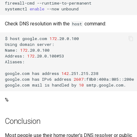
firewall-cmd
--runtime-to-permanent

systemctl
enable
--now
Check DNS resolution with the
command:
host
$
host
google.com
172
.20.0.100

Using
domain
server:

Name:
172
.20.0.100

Address:
172
.20.0.100#53

Aliases:

google.com
has
address
142
.251.215.238

google.com
has
IPv6
address
2607
:f8b0:400a:805::200e

google.com
mail
is
handled
by
10
%
Conclusion
Most people use their home router's DNS resolver or public