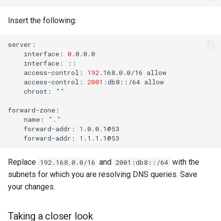
Insert the following:
interface:
0
interface:
access-control:
192
.168.0.0/16
access-control:
2001
:db8::/64
chroot:
""
name:
"."
forward-addr:
1
forward-addr:
1
Replace
and
with the
192.168.0.0/16
2001:db8::/64
subnets for which you are resolving DNS queries. Save
your changes.
Taking a closer look