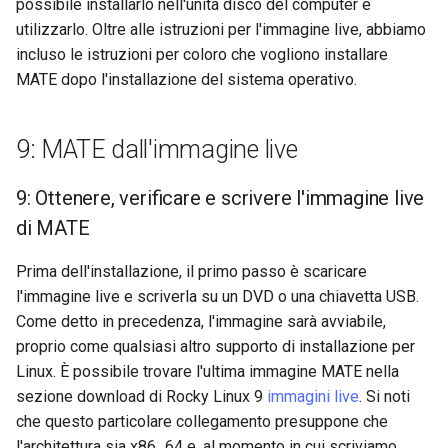
possibile installarlo nell'unità disco del computer e
Lab 11: Provisioning Pod
and Key Signing
Change Log
utilizzarlo. Oltre alle istruzioni per l'immagine live, abbiamo
Network Routes
Conclusione
Capitolo 6. Server mail
bash - Colore della stringa
incluso le istruzioni per coloro che vogliono installare
Systemd Units Hardening
Rocky Linux Summer of Docs
MATE dopo l'installazione del sistema operativo.
Lab 12: Smoke Test
Capitolo 7. High availability
Servizio Systemd - Script
2024
WireGuard VPN
Python
Lab 13: Cleaning Up
9: MATE dall'immagine live
Test di compatibilità della
CPU
9: Ottenere, verificare e scrivere l'immagine live
di MATE
torsocks - Instradare il
traffico attraverso
Prima dell'installazione, il primo passo è scaricare
Tor/SOCKS5
l'immagine live e scriverla su un DVD o una chiavetta USB.
Come detto in precedenza, l'immagine sarà avviabile,
proprio come qualsiasi altro supporto di installazione per
Linux. È possibile trovare l'ultima immagine MATE nella
sezione download di Rocky Linux 9
immagini live
. Si noti
che questo particolare collegamento presuppone che
l'architettura sia x86_64 e, al momento in cui scriviamo,