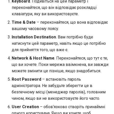
Keyboard
. Подивіться на цей параметр і
переконайтеся, що він відповідає розкладці
клавіатури, яку ви використовуєте.
Time & Date
– переконайтеся, що вона відповідає
вашому часовому поясу.
Installation Destination
. Вам потрібно буде
натиснути цей параметр, навіть якщо це потрібно
для прийняття того, що вже є.
Network & Host Name
. Переконайтеся, що тут є те,
що ви хочете. Поки мережа ввімкнена, ви завжди
можете змінити це пізніше, якщо знадобиться.
Root Password
– встановіть пароль
адміністратора. Не забудьте зберегти це в
безпечному місці (менеджер паролів), головним
чином, якщо ви не використовуєте його часто.
User Creation
– обов’язково створіть принаймні
одного користувача. Якщо ви хочете, щоб