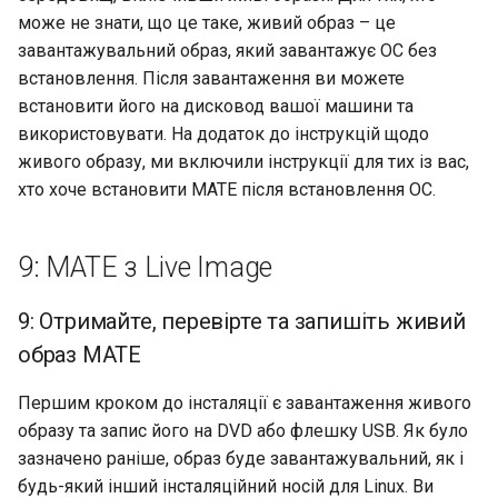
Лабораторна робота 9:
Частина 5.1 HAProxy
Valuta
може не знати, що це таке, живий образ – це
Центри сертифікації SSH і
Журнал змін 8
Завантаження робочих
Висновок
підписування ключів
завантажувальний образ, який завантажує ОС без
bash - колір рядка
Керування журналами
вузлів Kubernetes
Частина 5.2 Varnish
встановлення. Після завантаження ви можете
Зміцнення підрозділів
Служба Systemd – сценарій
встановити його на дисковод вашої машини та
Лабораторна робота 10:
Частина 5.3 Squid
Systemd
Python
використовувати. На додаток до інструкцій щодо
Налаштування kubectl дл
живого образу, ми включили інструкції для тих із вас,
віддаленого доступу
Частина 5.3 Squid
WireGuard VPN
Перевіка сумісності ЦП
хто хоче встановити MATE після встановлення ОС.
Лабораторна робота 11:
Частина 6. Поштові
torsocks - Маршрут трафіку
Надання мережевих
9: MATE з Live Image
сервери
через Tor/SOCKS5
маршрутів Pod
9: Отримайте, перевірте та запишіть живий
Частина 7 Висока
Лабораторна робота 12:
доступність
образ MATE
Smoke Test
Першим кроком до інсталяції є завантаження живого
Лабораторна робота 13:
образу та запис його на DVD або флешку USB. Як було
Очищення
зазначено раніше, образ буде завантажувальний, як і
будь-який інший інсталяційний носій для Linux. Ви