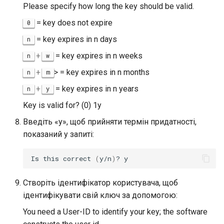
Please specify how long the key should be valid.
= key does not expire
0
= key expires in n days
n
+
= key expires in n weeks
n
w
+
> = key expires in n months
n
m
+
= key expires in n years
n
y
Key is valid for? (0) 1y
Введіть «y», щоб прийняти термін придатності,
показаний у запиті:
Is
this
correct
(
y/n
)
?
Створіть ідентифікатор користувача, щоб
ідентифікувати свій ключ за допомогою:
You need a User-ID to identify your key; the software