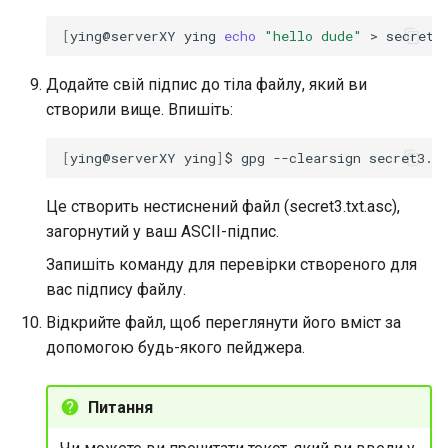
[
ying@serverXY
ying
echo
"hello dude"
>
Додайте свій підпис до тіла файлу, який ви
створили вище. Впишіть:
[
ying@serverXY
ying
]
$
gpg
--clearsign
Це створить нестиснений файл (secret3.txt.asc),
загорнутий у ваш ASCII-підпис.
Запишіть команду для перевірки створеного для
вас підпису файлу.
Відкрийте файл, щоб переглянути його вміст за
допомогою будь-якого пейджера.
Питання