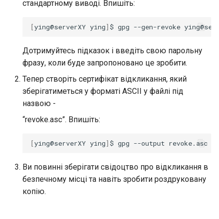
стандартному виводі. Впишіть:
[
ying@serverXY
ying
]
$
gpg
--gen-revoke
Дотримуйтесь підказок і введіть свою парольну
фразу, коли буде запропоновано це зробити.
Тепер створіть сертифікат відкликання, який
зберігатиметься у форматі ASCII у файлі під
назвою -
“revoke.asc”. Впишіть:
[
ying@serverXY
ying
]
$
gpg
--output
revoke.asc
-
Ви повинні зберігати свідоцтво про відкликання в
безпечному місці та навіть зробити роздруковану
копію.