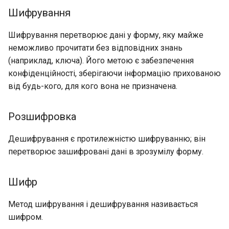
Щоб підписати файл
Шифрування
цифровим підписом
Package Management
Шифрування перетворює дані у форму, яку майже
Завдання 4
Встановлення Rocky Linux
неможливо прочитати без відповідних знань
10
(наприклад, ключа). Його метою є забезпечення
Імпорт відкритих ключів
конфіденційності, зберігаючи інформацію прихованою
Rocky Linux 10 (Red Quartz)
від будь-кого, для кого вона не призначена.
Щоб зашифрувати файл
– Мінімальні вимоги до
обладнання
Розшифровка
Щоб розшифрувати
файл
Proxies
Дешифрування є протилежністю шифруванню; він
перетворює зашифровані дані в зрозумілу форму.
OpenSSH
Repositories
Шифр
sshd
Security
Метод шифрування і дешифрування називається
ssh
Troubleshooting
шифром.