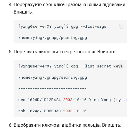
Перерахуйте свої ключі разом із їхніми підписами.
Впишіть:
[
ying@serverXY
ying
]
$
gpg
--list-sigs

Перелічіть лише свої секретні ключі. Впишіть:
[
ying@serverXY
ying
]
$
gpg
--list-secret-keys

/home/ying/.gnupg/secring.gpg

-----------------------------

sec
1024D/1D12E484
2003
-10-16
Ying
Yang
(
my
tes
ssb
1024g/1EDB00AC
2003
Відобразити ключові відбитки пальців. Впишіть: