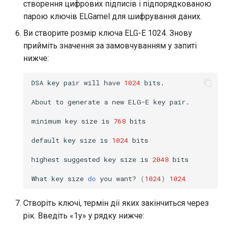
створення цифрових підписів і підпорядкованою
парою ключів ELGamel для шифрування даних.
Ви створите розмір ключа ELG-E 1024. Знову
прийміть значення за замовчуванням у запиті
нижче:
DSA
key
pair
will
have
1024
bits.

About
to
generate
a
new
ELG-E
key
pair.

minimum
key
size
is
768
bits

default
key
size
is
1024
bits

highest
suggested
key
size
is
2048
bits

What
key
size
do
you
want?
(
1024
)
1024
Створіть ключі, термін дії яких закінчиться через
рік. Введіть «1y» у рядку нижче: