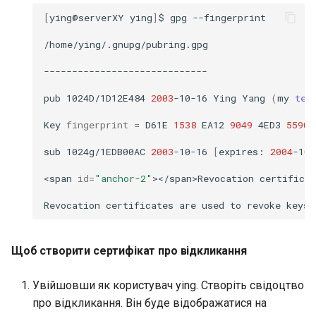
[
ying@serverXY
ying
]
$
gpg
--fingerprint

/home/ying/.gnupg/pubring.gpg

-----------------------------

pub
1024D/1D12E484
2003
-10-16
Ying
Yang
(
my
tes
Key
fingerprint
=
D61E
1538
EA12
9049
4ED3
5590
sub
1024g/1EDB00AC
2003
-10-16
[
expires:
2004
-10-
<span
id
=
"anchor-2"
></span>Revocation
certificat
Revocation
certificates
are
used
to
revoke
keys
Щоб створити сертифікат про відкликання
Увійшовши як користувач ying. Створіть свідоцтво
про відкликання. Він буде відображатися на