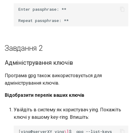
Enter
passphrase:
**

Repeat
passphrase:
Завдання 2
Адміністрування ключів
Програма gpg також використовується для
адміністрування ключів.
Відобразити перелік ваших ключів
Увійдіть в систему як користувач ying. Покажіть
ключі у вашому key-ring. Впишіть:
[
ying@serverXY
ying
\]
$
gpg
--list-keys
