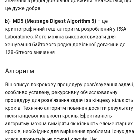
значення з рядка довільної довжини. Вважається, що
scp - безпечне
це дуже добре.
копіювання (програма
b)
-
MD5 (Message Digest Algorithm 5)
– це
віддаленого копіювання
криптографічний геш-алгоритм, розроблений у RSA
файлів)
Laboratories. Його можна використовувати для
хешування байтового рядка довільної довжини до
Щоб використовувати
scp
128-бітного значення.
Завдання 7
Алгоритм
Створення відкритих і
Він описує покрокову процедуру розв’язування задачі,
закритих ключів
особливо усталену, рекурсивну обчислювальну
користувача для SSH
процедуру для розв’язання задачі за кінцеву кількість
кроків. Технічно алгоритм повинен досягти результату
Щоб створити
після кінцевої кількості кроків. Ефективність
відкритий/приватний
алгоритму можна виміряти як кількість елементарних
ключ автентифікації
кроків, необхідних для вирішення проблеми. Існує два
користувача
класи алгоритмів на основі ключів. Це: