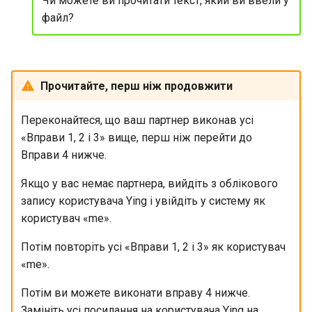
Чи можете ви прочитати текст, який ви ввели у
файл?
Прочитайте, перш ніж продовжити
Переконайтеся, що ваш партнер виконав усі
«Вправи 1, 2 і 3» вище, перш ніж перейти до
Вправи 4 нижче.
Якщо у вас немає партнера, вийдіть з облікового
запису користувача Ying і увійдіть у систему як
користувач «me».
Потім повторіть усі «Вправи 1, 2 і 3» як користувач
«me».
Потім ви можете виконати вправу 4 нижче.
Замініть усі посилання на користувача Ying на