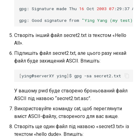
gpg:
Signature
made
Thu
16
Oct
2003
07
:29:37
AM
gpg:
Good
signature
from
"Ying Yang (my test) <
Створіть інший файл secret2.txt із текстом «Hello
All».
Підпишіть файл secret2.txt, але цього разу нехай
файл буде захищений ASCII. Впишіть:
[
ying@serverXY
ying
]
$
gpg
-sa
У вашому pwd буде створено броньований файл
ASCII під назвою “secret2.txt.asc”.
Використовуйте команду cat, щоб переглянути
вміст ASCII-файлу, створеного для вас вище.
Створіть ще один файл під назвою «secret3.txt» із
текстом «hello dude». Впишіть: