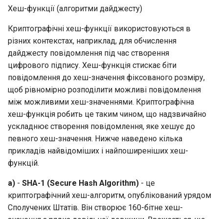
Завдання 5
Virtualization
Хеш-функції (алгоритми дайджесту)
sshd
Web
Криптографічні хеш-функції використовуються в
різних контекстах, наприклад, для обчислення
sshd_config
дайджесту повідомлення під час створення
цифрового підпису. Хеш-функція стискає біти
Створення ключів хоста
повідомлення до хеш-значення фіксованого розміру,
щоб рівномірно розподілити можливі повідомлення
Для створення ключів
між можливими хеш-значеннями. Криптографічна
хосту для вашого
хеш-функція робить це таким чином, що надзвичайно
сервера
ускладнює створення повідомлення, яке хешує до
певного хеш-значення. Нижче наведено кілька
Завдання 6
прикладів найвідоміших і найпоширеніших хеш-
функцій.
ssh
a)
-
SHA-1 (Secure Hash Algorithm)
- це
Щоб використовувати
криптографічний хеш-алгоритм, опублікований урядом
ssh
Сполучених Штатів. Він створює 160-бітне хеш-