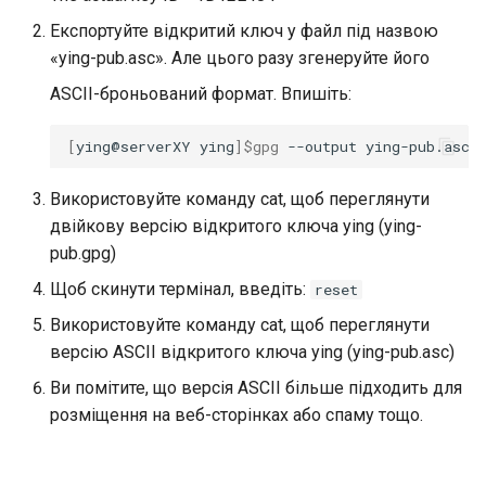
Експортуйте відкритий ключ у файл під назвою
«ying-pub.asc». Але цього разу згенеруйте його
ASCII-броньований формат. Впишіть:
[
ying@serverXY
ying
]
$gpg
--output
ying-pub.asc
Використовуйте команду cat, щоб переглянути
двійкову версію відкритого ключа ying (ying-
pub.gpg)
Щоб скинути термінал, введіть:
reset
Використовуйте команду cat, щоб переглянути
версію ASCII відкритого ключа ying (ying-pub.asc)
Ви помітите, що версія ASCII більше підходить для
розміщення на веб-сторінках або спаму тощо.