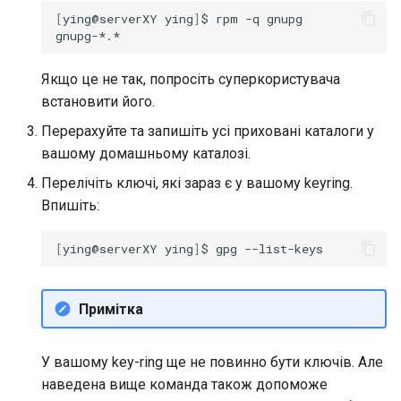
[
ying@serverXY
ying
]
$
rpm
-q
gnupg

Якщо це не так, попросіть суперкористувача
встановити його.
Перерахуйте та запишіть усі приховані каталоги у
вашому домашньому каталозі.
Перелічіть ключі, які зараз є у вашому keyring.
Впишіть:
[
ying@serverXY
ying
]
$
gpg
Примітка
У вашому key-ring ще не повинно бути ключів. Але
наведена вище команда також допоможе