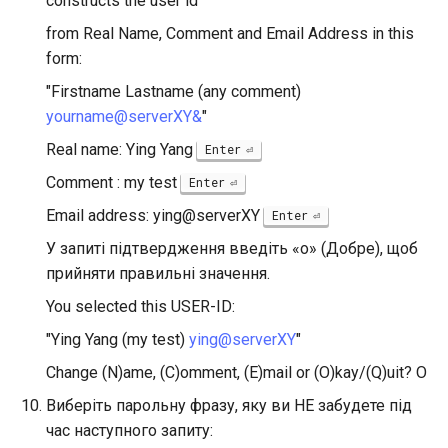
constructs the user id
from Real Name, Comment and Email Address in this
form:
"Firstname Lastname (any comment)
yourname@serverXY&
"
Real name: Ying Yang
Enter
Comment : my test
Enter
Email address: ying@serverXY
Enter
У запиті підтвердження введіть «o» (Добре), щоб
прийняти правильні значення.
You selected this USER-ID:
"Ying Yang (my test)
ying@serverXY
"
Change (N)ame, (C)omment, (E)mail or (O)kay/(Q)uit? O
Виберіть парольну фразу, яку ви НЕ забудете під
час наступного запиту: