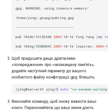
gpg:
WARNING:
using
insecure
memory!

/home/ying/.gnupg/pubring.gpg

-----------------------------

pub
1024D/1D12E484
2003
-10-16
Ying
Yang
(
my
tes
sub
1024g/1EDB00AC
2003
-10-16
[
expires:
2004
-10-
Щоб придушити дещо дратівливе
«попередження» про «незахищену пам’ять»,
додайте наступний параметр до вашого
особистого файлу конфігурації gpg. Впишіть:
[
ying@serverXY
ying
]
$
echo
"no-secmem-warning"
Виконайте команду, щоб знову вивести ваші
ключі. Переконайтеся, що ваші зміни діють.