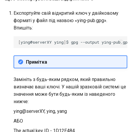
Експортуйте свій відкритий ключ у двійковому
форматі у файл під назвою «ying-pub.gpg».
Впишіть:
[
ying@serverXY
ying
]
$
gpg
--output
ying-pub.gpg
Примітка
Замініть
з будь-яким рядком, який правильно
визначає ваші ключі. У нашій зразковій системі це
значення може бути будь-яким із наведеного
нижче:
ying@serverXY, ying, yang
АБО
The actual key ID - 1D12E484