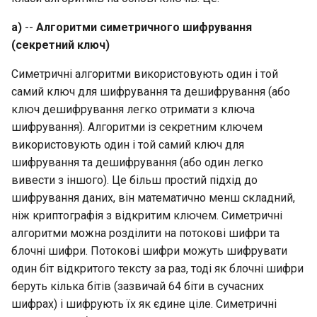
Завдання 8
a)
--
Алгоритми симетричного шифрування
(секретний ключ)
Автентифікація за
Симетричні алгоритми використовують один і той
допомогою відкритого
самий ключ для шифрування та дешифрування (або
ключа
ключ дешифрування легко отримати з ключа
шифрування). Алгоритми із секретним ключем
Щоб налаштувати
використовують один і той самий ключ для
автентифікацію за
допомогою відкритого
шифрування та дешифрування (або один легко
ключа
вивести з іншого). Це більш простий підхід до
шифрування даних, він математично менш складний,
Завдання 9
ніж криптографія з відкритим ключем. Симетричні
алгоритми можна розділити на потокові шифри та
ssh-agent
блочні шифри. Потокові шифри можуть шифрувати
один біт відкритого тексту за раз, тоді як блочні шифри
беруть кілька бітів (зазвичай 64 біти в сучасних
шифрах) і шифрують їх як єдине ціле. Симетричні