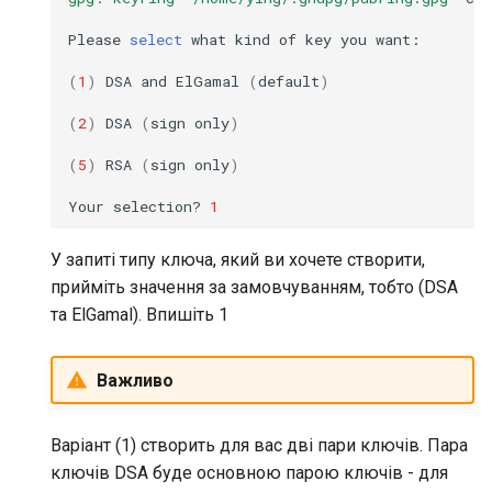
Please
select
what
kind
of
key
you
want:

(
1
)
DSA
and
ElGamal
(
default
)
(
2
)
DSA
(
sign
only
)
(
5
)
RSA
(
sign
only
)
Your
selection?
1
У запиті типу ключа, який ви хочете створити,
прийміть значення за замовчуванням, тобто (DSA
та ElGamal). Впишіть 1
Важливо
Варіант (1) створить для вас дві пари ключів. Пара
ключів DSA буде основною парою ключів - для