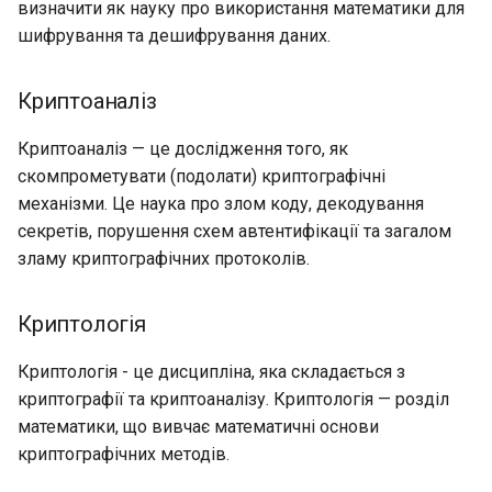
визначити як науку про використання математики для
Лабораторна робота 9:
Частина 5.1 HAProxy
Valuta
Центри сертифікації SSH 
Адміністрування ключів
Журнал змін 8
шифрування та дешифрування даних.
Завантаження робочих
підписування ключів
Editors
bash - колір рядка
Керування журналами
вузлів Kubernetes
Частина 5.2 Varnish
Відобразити перелік
Криптоаналіз
Зміцнення підрозділів
Email
Служба Systemd – сценарій
ваших ключів
Лабораторна робота 10:
Частина 5.3 Squid
Systemd
Python
Криптоаналіз — це дослідження того, як
Налаштування kubectl для
File Sharing Services
Щоб створити
скомпрометувати (подолати) криптографічні
віддаленого доступу
Частина 5.3 Squid
WireGuard VPN
Перевіка сумісності ЦП
сертифікат про
механізми. Це наука про злом коду, декодування
відкликання
Hardware
Лабораторна робота 11:
секретів, порушення схем автентифікації та загалом
Частина 6. Поштові
torsocks - Маршрут трафіку
Надання мережевих
зламу криптографічних протоколів.
сервери
через Tor/SOCKS5
Експорт відкритих ключів
Interoperability
маршрутів Pod
Частина 7 Висока
Щоб експортувати ваші
ISOs
Криптологія
Лабораторна робота 12:
доступність
відкриті ключі
Smoke Test
Криптологія - це дисципліна, яка складається з
Kernel
Завдання 3
криптографії та криптоаналізу. Криптологія — розділ
Лабораторна робота 13:
математики, що вивчає математичні основи
Mirror Management
Очищення
Цифрові підписи
криптографічних методів.
Network