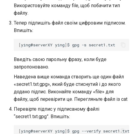
Використовуйте команду file, щоб побачити тип
файлу.
Тепер підпишіть файл своїм цифровим підписом.
Впишіть:
[
ying@serverXY
ying
]
$
gpg
-s
Введіть свою парольну фразу, коли буде
запропоновано.
Наведена вище команда створить ще один файл
«secret1.txt.gpg», який буде стиснутий і до якого
додано підпис. Виконайте команду «file» для
файлу, щоб перевірити це. Перегляньте файл із cat
Перевірте підпис у підписаному файлі
“secret1.txt.gpg”. Впишіть:
[
ying@serverXY
ying
]
$
gpg
--verify
secret1.txt.g