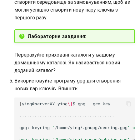
створити середовище за замовчуванням, щоб ви
могли успішно створити нову пару ключів з
першого разу.
Лабораторне завдання:
Перерахуйте приховані каталоги у вашому
домашньому каталозі. Як називається новий
доданий каталог?
Використовуйте програму gpg для створення
нових пар ключів. Впишіть:
[
ying@serverXY
ying
\]
$
gpg
--gen-key

......................................

gpg:
keyring
`
/home/ying/.gnupg/secring.gpg
' cre
gpg: keyring `/home/ying/.gnupg/pubring.gpg'
cre