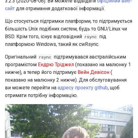
3.2.3 (2020-08-06). Ви можете відвідати
офіційний веб-
сайт
для отримання додаткової інформації.
Що стосується підтримки платформи, то підтримується
більшість Unix подібних систем, будь то GNU/Linux чи
BSD. Крім того, існує відповідний
під
rsync
платформою Windows, такий як cwRsync.
Оригінальний
підтримувався австралійським
rsync
програмістом
Ендрю Тріджел
(показано на малюнку 1
нижче), а тепер його підтримує
Вейн Девісон
(
показано на малюнку 2 нижче). Для обслуговування
ви можете перейти на
адресу проекту github
, щоб
отримати потрібну інформацію.