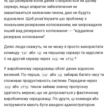
те, що резервна копія даних створюється на цьому
Virtualization
сервері, якщо апаратне забезпечення не
завантажиться належним чином, дані не будуть
Web
відновлені. Щоб розв'язувати цю проблему з
локальним резервним копіюванням, ми запровадили
інший вид резервного копіювання --- "віддалене
резервне копіювання".
Деякі люди скажуть, чи не можу я просто використати
команду
або
на першому сервері та надіслати
tar
cp
її на другий сервер через
чи
?
scp
sftp
У виробничому середовищі обсяг даних відносно
великий. По-перше,
або
забирає багато часу та
tar
cp
споживає продуктивність системи. Передача через
або
також займає значну пропускну
scp
sftp
здатність мережі, що не допускається у фактичному
виробничому середовищі. По-друге, ці команди або
інструменти мають бути введені адміністратором