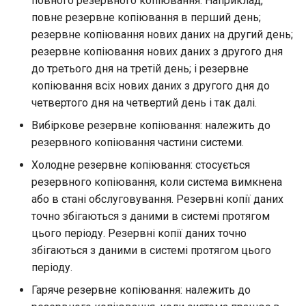
повного резервного копіювання. Наприклад,
Лабораторна робота 9:
Частина 5.1 HAProxy
Valuta
Центри сертифікації SSH 
Журнал змін 8
повне резервне копіювання в перший день;
Завантаження робочих
підписування ключів
Editors
Керування журналами
bash - колір рядка
резервне копіювання нових даних на другий день;
вузлів Kubernetes
Частина 5.2 Varnish
резервне копіювання нових даних з другого дня
Зміцнення підрозділів
Email
Служба Systemd – сценарій
до третього дня на третій день; і резервне
Лабораторна робота 10:
Частина 5.3 Squid
Systemd
Python
копіювання всіх нових даних з другого дня до
Налаштування kubectl дл
File Sharing Services
четвертого дня на четвертий день і так далі.
віддаленого доступу
Частина 5.3 Squid
WireGuard VPN
Перевіка сумісності ЦП
Вибіркове резервне копіювання: належить до
Hardware
резервного копіювання частини системи.
Лабораторна робота 11:
Частина 6. Поштові
torsocks - Маршрут трафіку
Надання мережевих
сервери
через Tor/SOCKS5
Холодне резервне копіювання: стосується
Interoperability
маршрутів Pod
резервного копіювання, коли система вимкнена
Частина 7 Висока
ISOs
або в стані обслуговування. Резервні копії даних
Лабораторна робота 12:
доступність
точно збігаються з даними в системі протягом
Smoke Test
Kernel
цього періоду. Резервні копії даних точно
збігаються з даними в системі протягом цього
Лабораторна робота 13:
Mirror Management
періоду.
Очищення
Гаряче резервне копіювання: належить до
Network