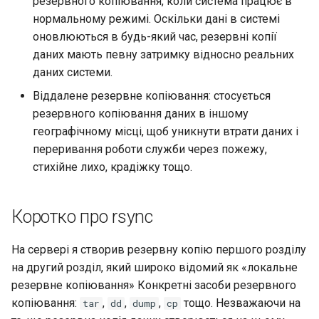
резервного копіювання, коли система працює в
нормальному режимі. Оскільки дані в системі
Package Management
оновлюються в будь-який час, резервні копії
даних мають певну затримку відносно реальних
Встановлення Rocky Linux
даних системи.
10
Віддалене резервне копіювання: стосується
резервного копіювання даних в іншому
Rocky Linux 10 (Red Quartz)
географічному місці, щоб уникнути втрати даних і
– Мінімальні вимоги до
обладнання
переривання роботи служби через пожежу,
стихійне лихо, крадіжку тощо.
Proxies
Коротко про rsync
Repositories
На сервері я створив резервну копію першого розділу
Security
на другий розділ, який широко відомий як «локальне
резервне копіювання» Конкретні засоби резервного
Troubleshooting
копіювання:
,
,
,
тощо. Незважаючи на
tar
dd
dump
cp