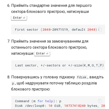
Прийміть стандартне значення для першого
сектора блокового пристрою, натиснувши
:
Enter
First
sector
(
2048
-20971519,
default
2048
)
Прийміть значення за замовчуванням для
останнього сектора блокового пристрою,
натиснувши
:
Enter
Last
sector,
+/-sectors
or
+/-size
{
K,M,G,T,P
}
(
Повернувшись у головну підказку
, введіть
fdisk
, щоб надрукувати поточну таблицю розділів
p
блокового пристрою:
Command
(
m
for
help
)
:
p

Disk
/dev/loop0:
10
GiB,
10737418240
bytes,
2097