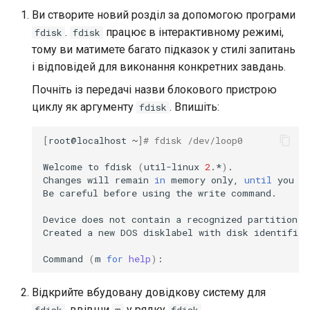
Ви створите новий розділ за допомогою програми
.
працює в інтерактивному режимі,
fdisk
fdisk
тому ви матимете багато підказок у стилі запитань
і відповідей для виконання конкретних завдань.
Почніть із передачі назви блокового пристрою
циклу як аргументу
. Впишіть:
fdisk
[
root@localhost
~
]
# fdisk /dev/loop0
Welcome
to
fdisk
(
util-linux
2
.*
)
.

Changes
will
remain
in
memory
only,
until
you
d
Be
careful
before
using
the
write
command.

Device
does
not
contain
a
recognized
partition
t
Created
a
new
DOS
disklabel
with
disk
identifier
Command
(
m
for
help
)
Відкрийте вбудовану довідкову систему для
, ввівши
у рядку
.