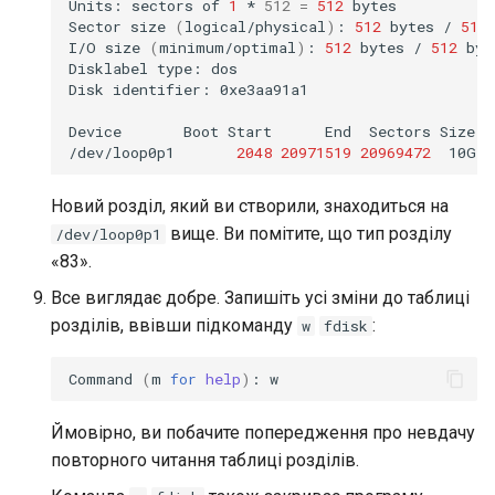
Units:
sectors
of
1
*
512
=
512
bytes

Sector
size
(
logical/physical
)
:
512
bytes
/
512
I/O
size
(
minimum/optimal
)
:
512
bytes
/
512
byt
Disklabel
type:
dos

Disk
identifier:
0xe3aa91a1

Device
Boot
Start
End
Sectors
Size
I
/dev/loop0p1
2048
20971519
20969472
10G
8
Новий розділ, який ви створили, знаходиться на
вище. Ви помітите, що тип розділу
/dev/loop0p1
«83».
Все виглядає добре. Запишіть усі зміни до таблиці
розділів, ввівши підкоманду
:
w
fdisk
Command
(
m
for
help
)
:
Ймовірно, ви побачите попередження про невдачу
повторного читання таблиці розділів.