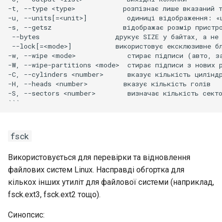
-t, --type <type>            розпізнає лише вказаний т
-u, --units[=<unit>]          одиниці відображення: «ц
-s, --getsz                  відображає розмір пристро
 --bytes                   друкує SIZE у байтах, а не 
 --lock[=<mode>]           використовує ексклюзивне бл
-w, --wipe <mode>             стирає підписи (авто, за
-W, --wipe-partitions <mode>  стирає підписи з нових р
-C, --cylinders <number>      вказує кількість циліндр
-H, --heads <number>         вказує кількість голів

-S, --sectors <number>        визначає кількість секто
fsck
Використовується для перевірки та відновлення
файлових систем Linux. Насправді обгортка для
кількох інших утиліт для файлової системи (наприклад,
fsck.ext3, fsck.ext2 тощо).
Синопсис: