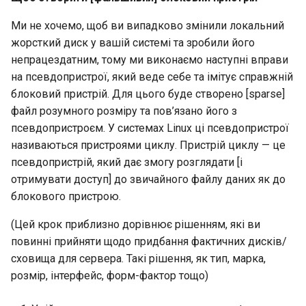
Ми не хочемо, щоб ви випадково змінили локальний
жорсткий диск у вашій системі та зробили його
непрацездатним, тому ми виконаємо наступні вправи
на псевдопристрої, який веде себе та імітує справжній
блоковий пристрій. Для цього буде створено [sparse]
файл розумного розміру та пов’язано його з
псевдопристроєм. У системах Linux ці псевдопристрої
називаються пристроями циклу. Пристрій циклу — це
псевдопристрій, який дає змогу розглядати [і
отримувати доступ] до звичайного файлу даних як до
блокового пристрою.
(Цей крок приблизно дорівнює рішенням, які ви
повинні прийняти щодо придбання фактичних дисків/
сховища для сервера. Такі рішення, як тип, марка,
розмір, інтерфейс, форм-фактор тощо)