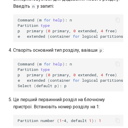
Введіть
у запиті:
n
Command
(
m
for
help
)
:
n

Partition
type
p
primary
(
0
primary,
0
extended,
4
free
)
e
extended
(
container
for
logical
partitions
)
Створіть основний тип розділу, ввівши
:
p
Command
(
m
for
help
)
:
n

Partition
type
p
primary
(
0
primary,
0
extended,
4
free
)
e
extended
(
container
for
logical
partitions
)
Select
(
default
p
)
:
Це перший первинний розділ на блочному
пристрої. Встановіть номер розділу на 1:
Partition
number
(
1
-4,
default
1
)
:
1