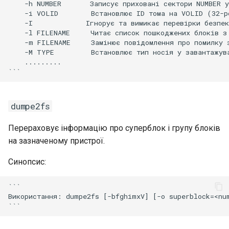
    -h NUMBER       Записує приховані сектори NUMBER у
    -i VOLID        Встановлює ID тома на VOLID (32-р
    -I             Ігнорує та вимикає перевірки безпек
    -l FILENAME     Читає список пошкоджених блоків з 
    -m FILENAME     Замінює повідомлення про помилку з
    -M TYPE         Встановлює тип носія у завантажува
    .........

dumpe2fs
Перераховує інформацію про суперблок і групу блоків
на зазначеному пристрої.
Синопсис:
```

Використання: dumpe2fs [-bfghimxV] [-o superblock=<num