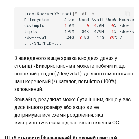
[
root@serverXY
root
]
#  df -h
Filesystem
Size
Used
Avail
Use%
Mounted
devtmpfs
4
.0M
0
4
.0M
0
%
tmpfs
479M
84K
479M
1
%
/dev/vda1
24G
8
.5G
14G
39
%
З наведеного вище зразка вихідних даних у
стовпці «Використано» ви можете побачити, що
основний розділ ( /dev/vda1), до якого змонтовано
наш кореневий (/) каталог, повністю (100%)
заповнений.
Звичайно, результат може бути іншим, якщо у вас
диск іншого розміру або якщо ви не
дотримувалися схеми розділення, яка
використовувалася під час встановлення ОС.
Щоб створити [фальшивий] блоковий пристрій