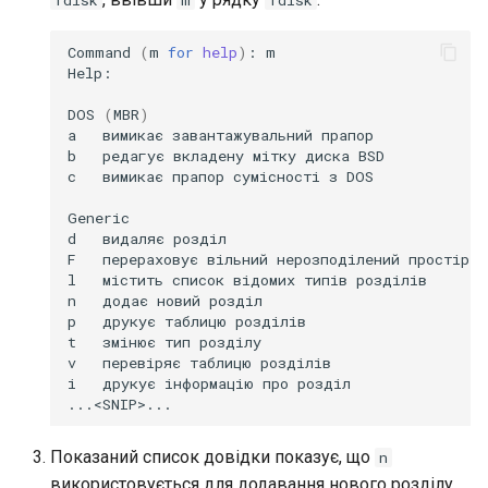
fdisk
m
fdisk
Command
(
m
for
help
)
:
m

Help:

DOS
(
MBR
)
a
вимикає
завантажувальний
прапор

b
редагує
вкладену
мітку
диска
BSD

c
вимикає
прапор
сумісності
з
DOS

Generic

d
видаляє
розділ

F
перераховує
вільний
нерозподілений
простір

l
містить
список
відомих
типів
розділів

n
додає
новий
розділ

p
друкує
таблицю
розділів

t
змінює
тип
розділу

v
перевіряє
таблицю
розділів

i
друкує
інформацію
про
розділ

Показаний список довідки показує, що
n
використовується для додавання нового розділу.