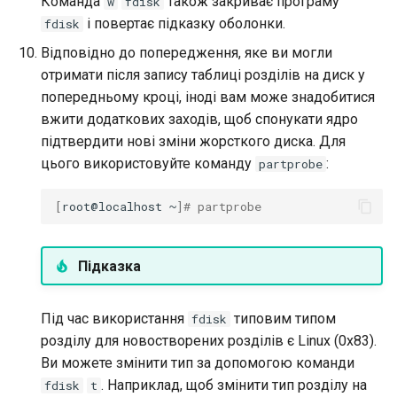
Команда
також закриває програму
w
fdisk
і повертає підказку оболонки.
fdisk
Відповідно до попередження, яке ви могли
отримати після запису таблиці розділів на диск у
попередньому кроці, іноді вам може знадобитися
вжити додаткових заходів, щоб спонукати ядро
підтвердити нові зміни жорсткого диска. Для
цього використовуйте команду
:
partprobe
[
root@localhost
~
]
# partprobe
Підказка
Під час використання
типовим типом
fdisk
розділу для новостворених розділів є Linux (0x83).
Ви можете змінити тип за допомогою команди
. Наприклад, щоб змінити тип розділу на
fdisk
t