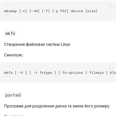
```

mkswap [-c] [-vN] [-f] [-p PSZ] device [size]

mkfs
Створення файлових систем Linux
Синопсис:
```

mkfs [ -V ] [ -t fstype ] [ fs-options ] filesys [ blo
parted
Програма для розділення диска та зміни його розміру.