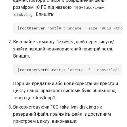
адміністратора, створіть розріджений файл
розміром 10 ГБ під назвою
10G-fake-lvm-
. Впишіть:
disk.img
[
root@server
root
]
# truncate --size 10GiB /tmp/
Виконайте команду
, щоб переглянути/
losetup
знайти перший невикористаний пристрій петлі.
Впишіть:
[
root@serverPR
root
]
# losetup -f --nooverlap
Перший придатний або невикористаний пристрій
циклу нашої зразкової системи було збільшено, і
тепер це /dev/loop1.
Використовуючи 10G-fake-lvm-disk.img як
резервний файл, пов’яжіть файл із доступним
пристроєм циклу, виконавши: