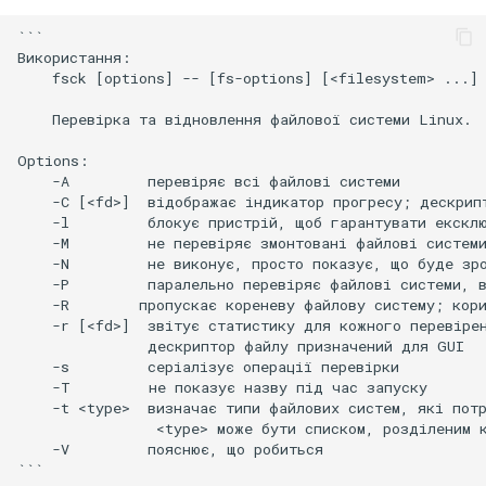
```

Використання:

    fsck [options] -- [fs-options] [<filesystem> ...]

    Перевірка та відновлення файлової системи Linux.

Options:

    -A         перевіряє всі файлові системи

    -C [<fd>]  відображає індикатор прогресу; дескрипт
    -l         блокує пристрій, щоб гарантувати ексклю
    -M         не перевіряє змонтовані файлові системи
    -N         не виконує, просто показує, що буде зро
    -P         паралельно перевіряє файлові системи, в
    -R        пропускає кореневу файлову систему; кори
    -r [<fd>]  звітує статистику для кожного перевірен
               дескриптор файлу призначений для GUI

    -s         серіалізує операції перевірки

    -T         не показує назву під час запуску

    -t <type>  визначає типи файлових систем, які потр
                <type> може бути списком, розділеним к
    -V         пояснює, що робиться
