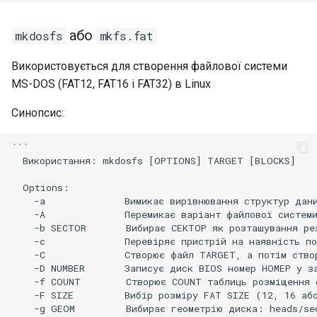
М'який ліміт
або
mkdosfs
mkfs.fat
Пільговий період
Використовується для створення файлової системи
MS-DOS (FAT12, FAT16 і FAT32) в Linux
Щоб встановити
програмне
Синопсис:
забезпечення квот
```

  Використання: mkdosfs [OPTIONS] TARGET [BLOCKS]

Щоб налаштувати квоту
  Options:

Для призначення квот
    -a              Вимикає вирівнювання структур дани
користувачам
    -A              Перемикає варіант файлової системи
    -b SECTOR       Вибирає СЕКТОР як розташування рез
    -c              Перевіряє пристрій на наявність по
    -C              Створює файл TARGET, а потім створ
    -D NUMBER       Записує диск BIOS номер НОМЕР у за
    -f COUNT        Створює COUNT таблиць розміщення ф
    -F SIZE         Вибір розміру FAT SIZE (12, 16 або
    -g GEOM         Вибирає геометрію диска: heads/sec