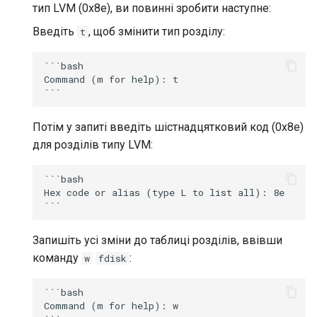
тип LVM (0x8e), ви повинні зробити наступне:
Введіть
, щоб змінити тип розділу:
t
```bash

Command (m for help): t

Потім у запиті введіть шістнадцятковий код (0x8e)
для розділів типу LVM:
```bash

Hex code or alias (type L to list all): 8e

Запишіть усі зміни до таблиці розділів, ввівши
команду
:
w
fdisk
```bash

Command (m for help): w
