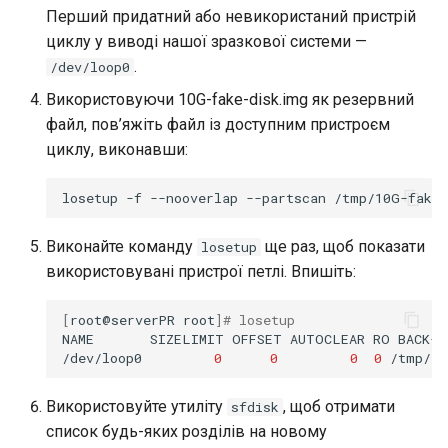
Перший придатний або невикористаний пристрій
циклу у виводі нашої зразкової системи —
.
/dev/loop0
Використовуючи 10G-fake-disk.img як резервний
файл, пов’яжіть файл із доступним пристроєм
циклу, виконавши:
losetup
-f
--nooverlap
--partscan
Виконайте команду
ще раз, щоб показати
losetup
використовувані пристрої петлі. Впишіть:
[
root@serverPR
root
]
# losetup
NAME
SIZELIMIT
OFFSET
AUTOCLEAR
RO
BACK-F
/dev/loop0
0
0
0
0
/tmp/10
Використовуйте утиліту
, щоб отримати
sfdisk
список будь-яких розділів на новому