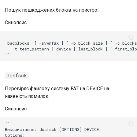
Щоб створити файлову
Virtualization
систему EXT4
Пошук пошкоджених блоків на пристрої
Web
Синопсис:
Щоб створити файлову
систему XFS
```

 badblocks  [ -svwnfBX ] [ -b block_size ] [ -c blocks
Щоб використовувати
   -t test_pattern ] device [ last_block ] [ first_blo
dumpe2fs, tune2fs, lsblk
та fsck
dosfsck
Вправи
Перевіряє файлову систему FAT на DEVICE на
Команда mount
наявність помилок.
Для монтування
Синопсис:
файлової системи VFAT
```

Для монтування
Використання: dosfsck [OPTIONS] DEVICE

файлової системи EXT4
Options:
