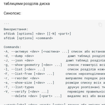
таблицями розділів диска
Лабораторна робота 9:
Частина 5.1 HAProxy
Valuta
Центри сертифікації SSH 
Журнал змін 8
Завантаження робочих
підписування ключів
Editors
bash - колір рядка
Керування журналами
mount
Синопсис:
вузлів Kubernetes
Частина 5.2 Varnish
Зміцнення підрозділів
Email
Служба Systemd – сценарій
Завдання 1
```

Лабораторна робота 10:
Частина 5.3 Squid
Systemd
Python
Використання:

Налаштування kubectl для
sfdisk [options] <dev> [[-N] <part>]

File Sharing Services
Для вивчення блокових
віддаленого доступу
sfdisk [options] <command>

Частина 5.3 Squid
WireGuard VPN
Перевіка сумісності ЦП
пристроїв зберігання
Hardware
Commands:

Лабораторна робота 11:
Частина 6. Поштові
torsocks - Маршрут трафіку
Щоб створити
-A, --активує <dev> [<частина> ...] список або встанов
Надання мережевих
-d, --dump <dev>                  дамп таблиці розділ
сервери
через Tor/SOCKS5
Interoperability
[фальшивий] блоковий
-J, --json <dev>                 дамп таблиці розділів
маршрутів Pod
пристрій
-g, --show-geometry [<dev> ...]   список геометрії всі
Частина 7 Висока
ISOs
-l, --list [<dev> ...]            список розділів кожн
Лабораторна робота 12:
доступність
-F, --list-free [<dev> ...]      список нерозподілених
Для створення
Smoke Test
-r, --reorder <dev>              виправляє порядок роз
перегородок
Kernel
-s, --show-size [<dev> ...]      розміри списку всіх а
-T, --list-types                  друкує розпізнані ти
Лабораторна робота 13:
Щоб створити фізичний
Mirror Management
-V, --verify [<dev> ...]          перевіряє правильніс
Очищення
    --delete <dev> [<part> ...]   видаляє всі або вказ
том
Network
--part-label <dev> <part> [<str>] друкує або змінює мі