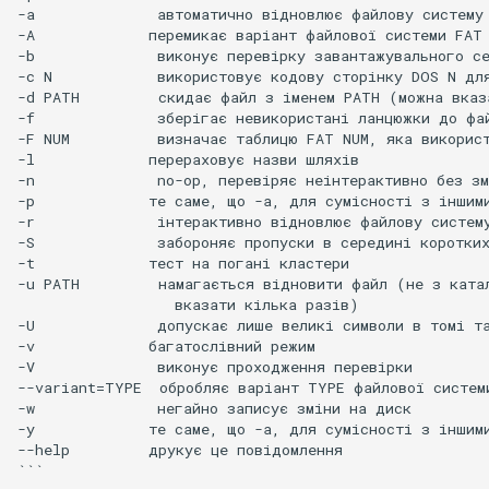
-a              автоматично відновлює файлову систему

-A             перемикає варіант файлової системи FAT 
Для монтування
-b              виконує перевірку завантажувального се
файлової системи XFS
-c N            використовує кодову сторінку DOS N дл
-d PATH         скидає файл з іменем PATH (можна вказа
-f              зберігає невикористані ланцюжки до фай
Щоб зробити
-F NUM          визначає таблицю FAT NUM, яка використ
монтування файлової
-l             перераховує назви шляхів

системи постійними
-n              no-op, перевіряє неінтерактивно без зм
-p             те саме, що -a, для сумісності з іншими
-r              інтерактивно відновлює файлову систему
Завдання 4
-S              забороняє пропуски в середині коротких
-t             тест на погані кластери

-u PATH         намагається відновити файл (не з ката
Щоб створити великий
                  вказати кілька разів)

файл
-U              допускає лише великі символи в томі та
-v             багатослівний режим

Завдання 5
-V              виконує проходження перевірки

--variant=TYPE  обробляє варіант TYPE файлової системи
-w              негайно записує зміни на диск

Квоти
-y             те саме, що -a, для сумісності з іншими
--help         друкує це повідомлення

Жорсткий ліміт