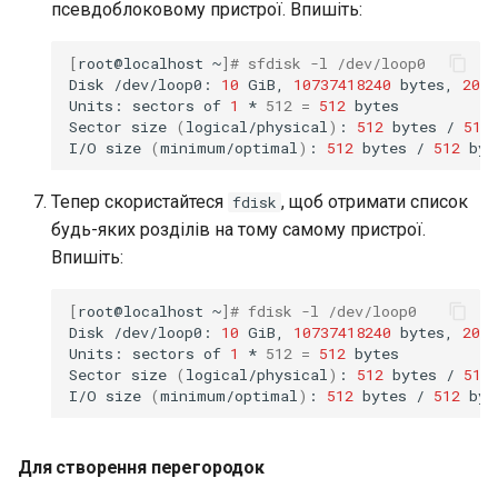
псевдоблоковому пристрої. Впишіть:
[
root@localhost
~
]
# sfdisk -l /dev/loop0
Disk
/dev/loop0:
10
GiB,
10737418240
bytes,
2097
Units:
sectors
of
1
*
512
=
512
bytes

Sector
size
(
logical/physical
)
:
512
bytes
/
512
I/O
size
(
minimum/optimal
)
:
512
bytes
/
512
Тепер скористайтеся
, щоб отримати список
fdisk
будь-яких розділів на тому самому пристрої.
Впишіть:
[
root@localhost
~
]
# fdisk -l /dev/loop0
Disk
/dev/loop0:
10
GiB,
10737418240
bytes,
2097
Units:
sectors
of
1
*
512
=
512
bytes

Sector
size
(
logical/physical
)
:
512
bytes
/
512
I/O
size
(
minimum/optimal
)
:
512
bytes
/
512
Для створення перегородок