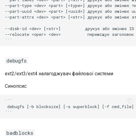
Щоб призначити
--part-type <dev> <part> [<type>] друкує або змінює ти
--part-uuid <dev> <part> [<uuid>] друкує або змінює uu
фізичний том групі
Package Management
--part-attrs <dev> <part> [<str>] друкує або змінює ат
томів
Встановлення Rocky Linux
--disk-id <dev> [<str>]          друкує або змінює ID 
Щоб створити нову
10
--relocate <oper> <dev>           переміщує заголовок 
групу томів
Rocky Linux 10 (Red Quartz)
Щоб створити логічний
– Мінімальні вимоги до
debugfs
том
обладнання
ext2/ext3/ext4 налагоджувач файлової системи
Для видалення LV, VG і
Proxies
PV
Синопсис:
Repositories
Завдання 2
```

 debugfs [-b blocksize] [-s superblock] [-f cmd_file] 
Security
Щоб створити файлову
систему VFAT
Troubleshooting
badblocks