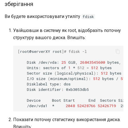
зберігання
Ви будете використовувати утиліту
fdisk
Увійшовши в систему як root, відобразіть поточну
структуру вашого диска. Впишіть:
[
root@serverXY
root
]
# fdisk -l
Disk
/dev/vda:
25
GiB,
26843545600
bytes,
52
Units:
sectors
of
1
*
512
=
512
Sector
size
(
logical/physical
)
:
512
bytes
/
I/O
size
(
minimum/optimal
)
:
512
bytes
/
512
Disklabel
type:
Disk
identifier:
0xb3053db5

Device
Boot
Start
End
Sectors
Size
/dev/vda1
*
2048
52428766
52426719
25G
Показати поточну статистику використання диска.
Впишіть: