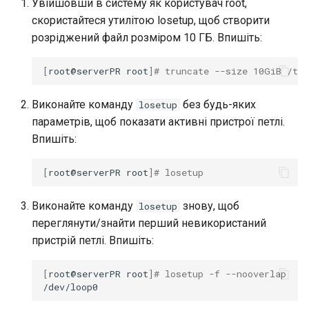
Увійшовши в систему як користувач root,
скористайтеся утилітою losetup, щоб створити
розріджений файл розміром 10 ГБ. Впишіть:
[
root@serverPR
root
]
# truncate --size 10GiB /tm
Виконайте команду
без будь-яких
losetup
параметрів, щоб показати активні пристрої петлі.
Впишіть:
[
root@serverPR
root
]
# losetup
Виконайте команду
знову, щоб
losetup
переглянути/знайти перший невикористаний
пристрій петлі. Впишіть:
[
root@serverPR
root
]
# losetup -f --nooverlap