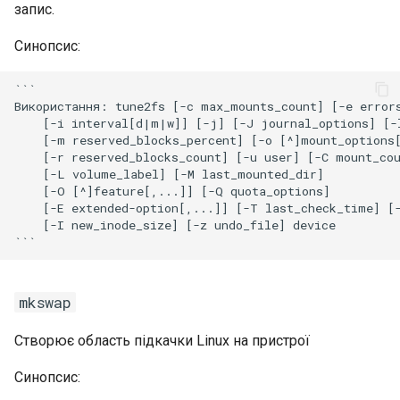
запис.
Синопсис:
```

Використання: tune2fs [-c max_mounts_count] [-e errors
    [-i interval[d|m|w]] [-j] [-J journal_options] [-l
    [-m reserved_blocks_percent] [-o [^]mount_options[
    [-r reserved_blocks_count] [-u user] [-C mount_cou
    [-L volume_label] [-M last_mounted_dir]

    [-O [^]feature[,...]] [-Q quota_options]

    [-E extended-option[,...]] [-T last_check_time] [-
    [-I new_inode_size] [-z undo_file] device

mkswap
Створює область підкачки Linux на пристрої
Синопсис: