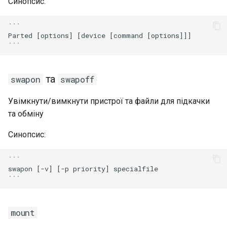
Синопсис:
```

Parted [options] [device [command [options]]]

та
swapon
swapoff
Увімкнути/вимкнути пристрої та файли для підкачки
та обміну
Синопсис:
```

swapon [-v] [-p priority] specialfile

mount