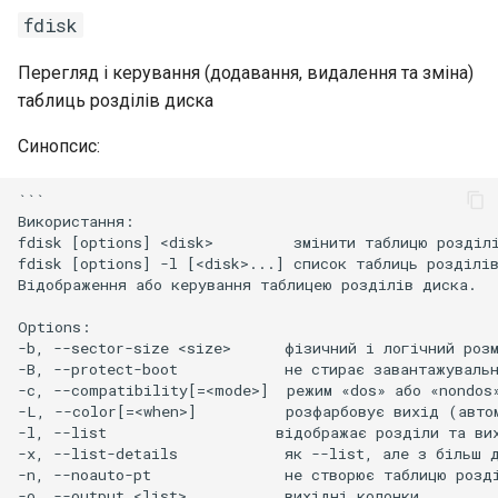
fdisk
Перегляд і керування (додавання, видалення та зміна)
таблиць розділів диска
Синопсис:
```

Використання:

fdisk [options] <disk>         змінити таблицю розділі
fdisk [options] -l [<disk>...] список таблиць розділів
Відображення або керування таблицею розділів диска.

Options:

-b, --sector-size <size>      фізичний і логічний розм
-B, --protect-boot            не стирає завантажувальн
-c, --compatibility[=<mode>]  режим «dos» або «nondos»
-L, --color[=<when>]          розфарбовує вихід (автом
-l, --list                   відображає розділи та вих
-x, --list-details            як --list, але з більш д
-n, --noauto-pt               не створює таблицю розді
-o, --output <list>           вихідні колонки
