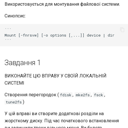
Використовується для монтування файлової системи.
Синопсис:
```

Mount [-fnrsvw] [-o options [,...]] device | dir

Завдання 1
ВИКОНАЙТЕ ЦЮ ВПРАВУ У СВОЇЙ ЛОКАЛЬНІЙ
СИСТЕМІ
Створення перегородок (
,
,
,
fdisk
mke2fs
fsck
)
tune2fs
У цій вправі ви створите додаткові розділи на
жорсткому диску. Під час початкового встановлення
ви залишили трохи вільного місця. Ви будете