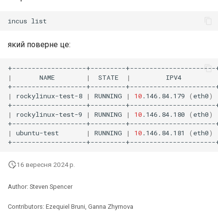
incus
який поверне це:
|
NAME
|
STATE
|
IPV4
|
rockylinux-test-8
|
RUNNING
|
10
.146.84.179
(
eth0
)
|
rockylinux-test-9
|
RUNNING
|
10
.146.84.180
(
eth0
)
|
ubuntu-test
|
RUNNING
|
10
.146.84.181
(
eth0
)
16 вересня 2024 р.
Author: Steven Spencer
Contributors: Ezequiel Bruni, Ganna Zhyrnova