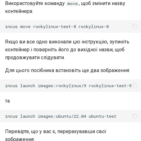
Virtualization
Використовуйте команду
, щоб змінити назву
move
контейнера:
Web
incus
move
rockylinux-test-8
Якщо ви все одно виконали цю інструкцію, зупиніть
контейнер і поверніть його до вихідної назви, щоб
продовжувати слідувати.
Для цього посібника встановіть ще два зображення:
incus
launch
images:rockylinux/9
та
incus
launch
images:ubuntu/22.04
Перевірте, що у вас є, перерахувавши свої
зображення: