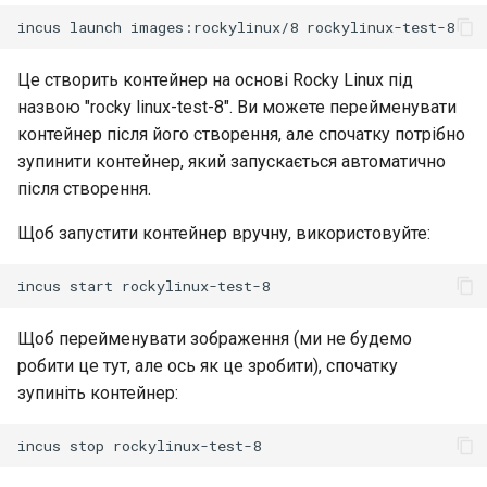
incus
launch
images:rockylinux/8
Package Management
Це створить контейнер на основі Rocky Linux під
Встановлення Rocky Linux
назвою "rocky linux-test-8". Ви можете перейменувати
10
контейнер після його створення, але спочатку потрібно
зупинити контейнер, який запускається автоматично
Rocky Linux 10 (Red Quartz)
після створення.
– Мінімальні вимоги до
обладнання
Щоб запустити контейнер вручну, використовуйте:
Proxies
incus
start
Repositories
Щоб перейменувати зображення (ми не будемо
робити це тут, але ось як це зробити), спочатку
Security
зупиніть контейнер:
Troubleshooting
incus
stop