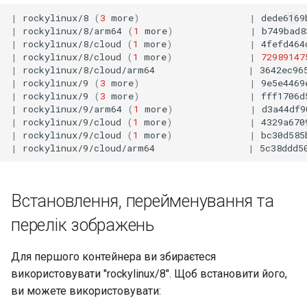
Лабораторна робота 9:
Частина 5.1 HAProxy
Valuta
Центри сертифікації SSH 
Журнал змін 8
|
rockylinux/8
(
3
more
)
|
dede6169
Завантаження робочих
|
rockylinux/8/arm64
(
1
more
)
|
b749bad8
підписування ключів
Editors
Керування журналами
bash - колір рядка
|
rockylinux/8/cloud
(
1
more
)
|
4fefd464
вузлів Kubernetes
Частина 5.2 Varnish
|
rockylinux/8/cloud
(
1
more
)
|
72989147
Зміцнення підрозділів
Email
Служба Systemd – сценарій
|
rockylinux/8/cloud/arm64
|
3642ec96
Лабораторна робота 10:
Частина 5.3 Squid
Systemd
Python
|
rockylinux/9
(
3
more
)
|
9e5e4469
Налаштування kubectl дл
|
rockylinux/9
(
3
more
)
|
fff1706d
File Sharing Services
|
rockylinux/9/arm64
(
1
more
)
|
d3a44df9
віддаленого доступу
Частина 5.3 Squid
WireGuard VPN
Перевіка сумісності ЦП
|
rockylinux/9/cloud
(
1
more
)
|
4329a670
Hardware
|
rockylinux/9/cloud
(
1
more
)
|
bc30d585
Лабораторна робота 11:
Частина 6. Поштові
|
rockylinux/9/cloud/arm64
|
5c38ddd5
torsocks - Маршрут трафіку
Надання мережевих
сервери
через Tor/SOCKS5
Interoperability
маршрутів Pod
Частина 7 Висока
Встановлення, перейменування та
ISOs
Лабораторна робота 12:
доступність
перелік зображень
Smoke Test
Kernel
Для першого контейнера ви збираєтеся
Лабораторна робота 13:
Mirror Management
використовувати "rockylinux/8". Щоб встановити його,
Очищення
ви можете використовувати:
Network