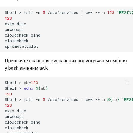
Shell
>
tail
-n
5
/etc/services
|
awk
-v
a
=
123
'BEGIN
123
axio-disc

pmwebapi

cloudcheck-ping

cloudcheck

Призначте значення визначених користувачем змінних
у bash змінним awk.
Shell
>
ab
=
123
Shell
>
echo
${
ab
}
123
Shell
>
tail
-n
5
/etc/services
|
awk
-v
a
=
${
ab
}
'BEG
123
axio-disc

pmwebapi

cloudcheck-ping

cloudcheck
