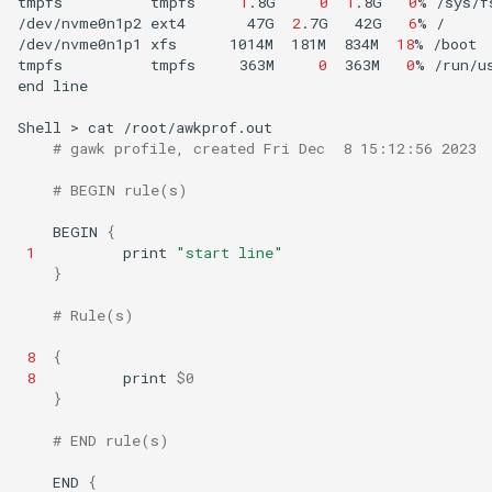
tmpfs
tmpfs
1
.8G
0
1
.8G
0
%
/sys/f
/dev/nvme0n1p2
ext4
47G
2
.7G
42G
6
%
/

/dev/nvme0n1p1
xfs
1014M
181M
834M
18
%
/boot

tmpfs
tmpfs
363M
0
363M
0
%
/run/us
end
line

Shell
>
cat
# gawk profile, created Fri Dec  8 15:12:56 2023
# BEGIN rule(s)
BEGIN
{
1
print
"start line"
}
# Rule(s)
8
{
8
print
$0
}
# END rule(s)
END
{