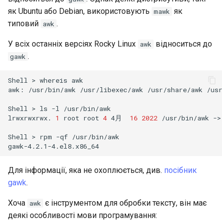
Лабораторна робота 9:
Частина 5.1 HAProxy
Valuta
Центри сертифікації SSH 
як Ubuntu або Debian, використовують
як
Журнал змін 8
mawk
Завантаження робочих
підписування ключів
Editors
Керування журналами
bash - колір рядка
типовий
.
awk
вузлів Kubernetes
Частина 5.2 Varnish
У всіх останніх версіях Rocky Linux
відноситься до
awk
Зміцнення підрозділів
Email
Служба Systemd – сценарій
.
Лабораторна робота 10:
gawk
Частина 5.3 Squid
Systemd
Python
Налаштування kubectl дл
File Sharing Services
віддаленого доступу
Shell
>
whereis
awk

Частина 5.3 Squid
WireGuard VPN
Перевіка сумісності ЦП
awk:
/usr/bin/awk
/usr/libexec/awk
/usr/share/awk
/us
Hardware
Лабораторна робота 11:
Частина 6. Поштові
torsocks - Маршрут трафіку
Shell
>
ls
-l
/usr/bin/awk

Надання мережевих
lrwxrwxrwx.
1
root
root
4
4月
16
2022
/usr/bin/awk
->
сервери
через Tor/SOCKS5
Interoperability
маршрутів Pod
Shell
>
rpm
-qf
/usr/bin/awk

Частина 7 Висока
ISOs
Лабораторна робота 12:
доступність
Smoke Test
Kernel
Для інформації, яка не охоплюється, див.
посібник
gawk
.
Лабораторна робота 13:
Mirror Management
Очищення
Хоча
є інструментом для обробки тексту, він має
awk
деякі особливості мови програмування:
Network