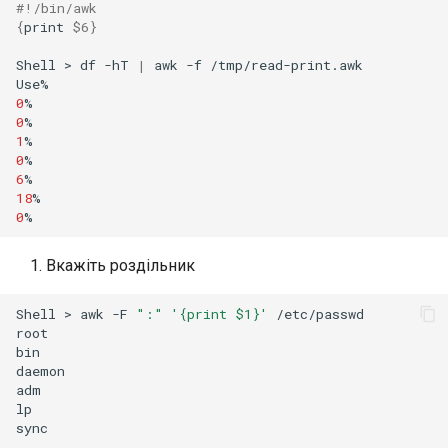
#!/bin/awk
{
print
$6
}
Shell
>
df
-hT
|
awk
-f
/tmp/read-print.awk

0
0
1
0
6
18
0
Вкажіть роздільник
Shell
>
awk
-F
":"
'{print $1}'
/etc/passwd

root

bin

daemon

adm

lp

sync

...
