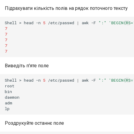
Підрахувати кількість полів на рядок поточного тексту
Shell
>
head
-n
5
/etc/passwd
|
awk
-F
":"
'BEGIN{RS=
7
7
7
7
7
Виведіть п'яте поле
Shell
>
head
-n
5
/etc/passwd
|
awk
-F
":"
'BEGIN{RS=
root

bin

daemon

adm

Роздрукуйте останнє поле