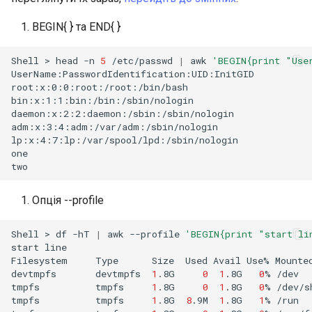
BEGIN{ } та END{ }
Shell
>
head
-n
5
/etc/passwd
|
awk
'BEGIN{print "Use
UserName:PasswordIdentification:UID:InitGID

root:x:0:0:root:/root:/bin/bash

bin:x:1:1:bin:/bin:/sbin/nologin

daemon:x:2:2:daemon:/sbin:/sbin/nologin

adm:x:3:4:adm:/var/adm:/sbin/nologin

lp:x:4:7:lp:/var/spool/lpd:/sbin/nologin

one

Опція --profile
Shell
>
df
-hT
|
awk
--profile
'BEGIN{print "start li
start
line

Filesystem
Type
Size
Used
Avail
Use%
Mounte
devtmpfs
devtmpfs
1
.8G
0
1
.8G
0
%
/dev

tmpfs
tmpfs
1
.8G
0
1
.8G
0
%
/dev/sh
tmpfs
tmpfs
1
.8G
8
.9M
1
.8G
1
%
/run
