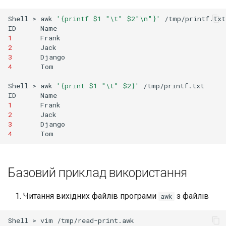
Shell
>
awk
'{printf $1 "\t" $2"\n"}'
/tmp/printf.txt

ID
1
2
3
4
Tom

Shell
>
awk
'{print $1 "\t" $2}'
/tmp/printf.txt

ID
1
2
3
4
Базовий приклад використання
Читання вихідних файлів програми
з файлів
awk
Shell
>
vim