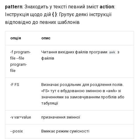
pattern
: Знаходить у тексті певний зміст
action
:
Інструкція щодо дій
{ }
: Групує деякі інструкції
відповідно до певних шаблонів
опція
опис
-f program-
Читання вихідних файлів програми
з
awk
file --file
файлів
program-
file
-F FS
Визначає роздільник для розділення полів.
«FS» тут є вбудованою змінною в «awk» зі
значеннями за замовчуванням пробілів або
табуляції
-v var=value
призначення змінної
--posix
Вмикає режим сумісності