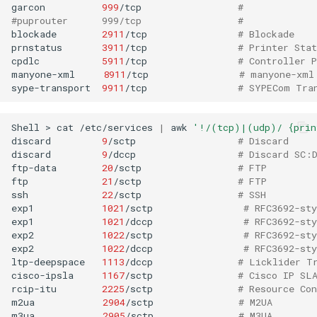
garcon
999
/tcp
#
#puprouter      999/tcp                 #
blockade
2911
/tcp
# Blockade
prnstatus
3911
/tcp
# Printer Stat
cpdlc
5911
/tcp
# Controller 
manyone-xml
8911
/tcp
# manyone-xml
sype-transport
9911
/tcp
# SYPECom Tra
Shell
>
cat
/etc/services
|
awk
'!/(tcp)|(udp)/ {prin
discard
9
/sctp
# Discard
discard
9
/dccp
# Discard SC:
ftp-data
20
/sctp
# FTP
ftp
21
/sctp
# FTP
ssh
22
/sctp
# SSH
exp1
1021
/sctp
# RFC3692-st
exp1
1021
/dccp
# RFC3692-st
exp2
1022
/sctp
# RFC3692-st
exp2
1022
/dccp
# RFC3692-st
ltp-deepspace
1113
/dccp
# Licklider T
cisco-ipsla
1167
/sctp
# Cisco IP SL
rcip-itu
2225
/sctp
# Resource Con
m2ua
2904
/sctp
# M2UA
m3ua
2905
/sctp
# M3UA