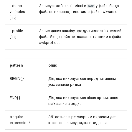
--dump-
Записує глобальні змінні в
у файл. Якщо
awk
variables=
файл не вказано, типовим є файл awkvars.out
[file]
--profile=
Запис даних аналізу продуктивності в певний
[file]
файл. Якщо файл не вказано, типовим є файл
awkprof.out
pattern
опис
BEGIN{ }
Дія, яка виконується перед читанням
усіх записів рядка
END{ }
Дія, яка виконується після прочитання
всіх записів рядка
/regular
Збігається з регулярним виразом для
expression/
кожного запису рядка введення