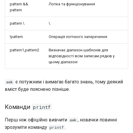
pattern &&
Логіка та функціонування
pattern
pattern \
\
!pattern
Операція логічного заперечення
pattern1,pattern2
Визначає діапазон шаблонів для
відповідності всім записам рядків у
цьому діапазоні
є потужним і вимагає багато знань, тому деякий
awk
вміст буде пояснено пізніше.
Команди
printf
Перш ніж офіційно вивчити
, новачки повинні
awk
зрозуміти команду
.
printf