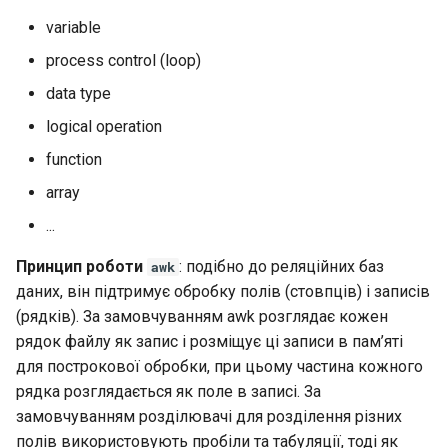
variable
Package Management
process control (loop)
Встановлення Rocky Linux
data type
10
logical operation
function
Rocky Linux 10 (Red Quartz)
– Мінімальні вимоги до
array
обладнання
...
Proxies
Принцип роботи
: подібно до реляційних баз
awk
даних, він підтримує обробку полів (стовпців) і записів
Repositories
(рядків). За замовчуванням awk розглядає кожен
рядок файлу як запис і розміщує ці записи в пам’яті
Security
для построкової обробки, при цьому частина кожного
рядка розглядається як поле в записі. За
Troubleshooting
замовчуванням розділювачі для розділення різних
полів використовують пробіли та табуляції, тоді як