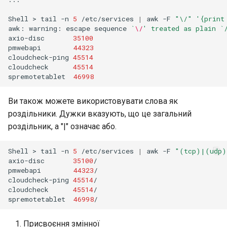
Shell
>
tail
-n
5
/etc/services
|
awk
-F
"\/"
'{print
awk:
warning:
escape
sequence
`
\/
' treated as plain `
axio-disc
35100
pmwebapi
44323
cloudcheck-ping
45514
cloudcheck
45514
spremotetablet
46998
Ви також можете використовувати слова як
роздільники. Дужки вказують, що це загальний
роздільник, а "|" означає або.
Shell
>
tail
-n
5
/etc/services
|
awk
-F
"(tcp)|(udp)
axio-disc
35100
/

pmwebapi
44323
/

cloudcheck-ping
45514
/

cloudcheck
45514
/

spremotetablet
46998
Присвоєння змінної