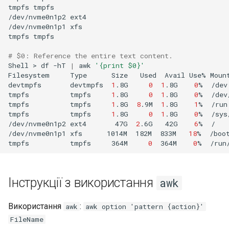
tmpfs
tmpfs

/dev/nvme0n1p2
ext4

/dev/nvme0n1p1
xfs

tmpfs
tmpfs

# $0: Reference the entire text content.
Shell
>
df
-hT
|
awk
'{print $0}'
Filesystem
Type
Size
Used
Avail
Use%
Moun
devtmpfs
devtmpfs
1
.8G
0
1
.8G
0
%
/dev

tmpfs
tmpfs
1
.8G
0
1
.8G
0
%
/dev
tmpfs
tmpfs
1
.8G
8
.9M
1
.8G
1
%
/run

tmpfs
tmpfs
1
.8G
0
1
.8G
0
%
/sys
/dev/nvme0n1p2
ext4
47G
2
.6G
42G
6
%
/

/dev/nvme0n1p1
xfs
1014M
182M
833M
18
%
/boot
tmpfs
tmpfs
364M
0
364M
0
%
Інструкції з використання
awk
Використання
:
awk
awk option 'pattern {action}'
FileName