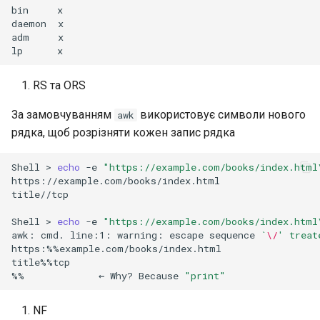
bin
x

daemon
x

adm
x

lp
RS та ORS
За замовчуванням
використовує символи нового
awk
рядка, щоб розрізняти кожен запис рядка
Shell
>
echo
-e
"https://example.com/books/index.html
https://example.com/books/index.html

title//tcp

Shell
>
echo
-e
"https://example.com/books/index.html
awk:
cmd.
line:1:
warning:
escape
sequence
`
\/
' treat
https:%%example.com/books/index.html

title%%tcp

%%
←
Why?
Because
"print"
NF