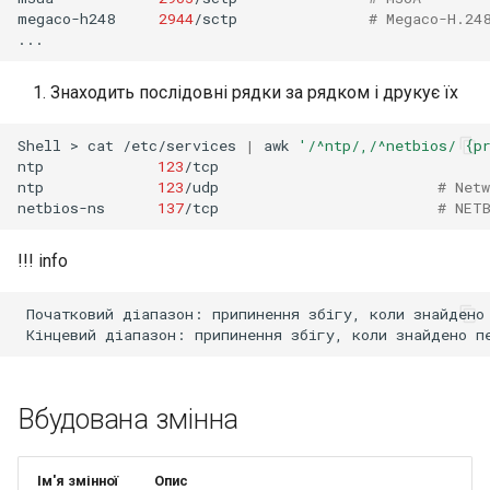
megaco-h248
2944
/sctp
# Megaco-H.24
Знаходить послідовні рядки за рядком і друкує їх
Shell
>
cat
/etc/services
|
awk
'/^ntp/,/^netbios/ {p
ntp
123
/tcp

ntp
123
/udp
# Net
netbios-ns
137
/tcp
# NET
!!! info
 Початковий діапазон: припинення збігу, коли знайдено 
Вбудована змінна
Ім'я змінної
Опис