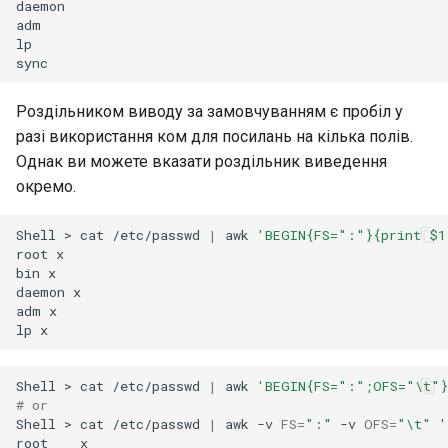
daemon

adm

lp

Роздільником виводу за замовчуванням є пробіл у
разі використання ком для посилань на кілька полів.
Однак ви можете вказати роздільник виведення
окремо.
Shell
>
cat
/etc/passwd
|
awk
'BEGIN{FS=":"}{print $1
root
x

bin
x

daemon
x

adm
x

lp
Shell
>
cat
/etc/passwd
|
awk
'BEGIN{FS=":";OFS="\t"}
# or
Shell
>
cat
/etc/passwd
|
awk
-v
FS
=
":"
-v
OFS
=
"\t"
'
root
x
