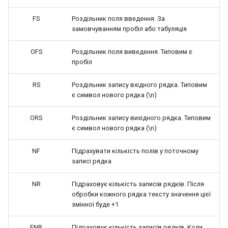
FS
Роздільник поля введення. За
замовчуванням пробіл або табуляція
OFS
Роздільник поля виведення. Типовим є
пробіл
RS
Роздільник запису вхідного рядка. Типовим
є символ нового рядка (\n)
ORS
Роздільник запису вихідного рядка. Типовим
є символ нового рядка (\n)
NF
Підрахувати кількість полів у поточному
записі рядка
NR
Підраховує кількість записів рядків. Після
обробки кожного рядка тексту значення цієї
змінної буде +1
FNR
Підраховує кількість записів рядків. Коли