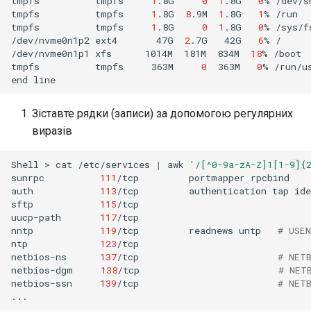
tmpfs
tmpfs
1
.8G
0
1
.8G
0
%
/dev/sh
tmpfs
tmpfs
1
.8G
8
.9M
1
.8G
1
%
/run

tmpfs
tmpfs
1
.8G
0
1
.8G
0
%
/sys/f
/dev/nvme0n1p2
ext4
47G
2
.7G
42G
6
%
/

/dev/nvme0n1p1
xfs
1014M
181M
834M
18
%
/boot

tmpfs
tmpfs
363M
0
363M
0
%
/run/us
end
Зіставте рядки (записи) за допомогою регулярних
виразів
Shell
>
cat
/etc/services
|
awk
'/[^0-9a-zA-Z]1[1-9]{
sunrpc
111
/tcp
portmapper
rpcbind
auth
113
/tcp
authentication
tap
ide
sftp
115
/tcp

uucp-path
117
/tcp

nntp
119
/tcp
readnews
untp
# USE
ntp
123
/tcp

netbios-ns
137
/tcp
# NET
netbios-dgm
138
/tcp
# NET
netbios-ssn
139
/tcp
# NET