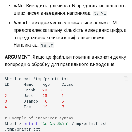
%Ni
- Виводить цілі числа. N представляє кількість
цілих чисел виведення, наприклад:
%i %i
%m.nf
- вихідне число з плаваючою комою. M
представляє загальну кількість виведених цифр, а
n представляє кількість цифр після коми.
Наприклад:
%8.5f
ARGUMENT
: Якщо це файл, ви повинні виконати деяку
попередню обробку для правильного виведення.
Shell
>
cat
/tmp/printf.txt

ID
Name
Age
1
Frank
20
3
2
Jack
25
5
3
Django
16
6
4
Tom
19
7
# Example of incorrect syntax:
Shell
>
printf
'%s %s $s\n'
/tmp/printf.txt

/tmp/printf.txt
