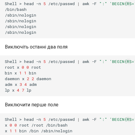
Shell
>
head
-n
5
/etc/passwd
|
awk
-F
":"
'BEGIN{RS=
/bin/bash

/sbin/nologin

/sbin/nologin

/sbin/nologin

Виключіть останні два поля
Shell
>
head
-n
5
/etc/passwd
|
awk
-F
":"
'BEGIN{RS=
root
x
0
0
root

bin
x
1
1
bin

daemon
x
2
2
daemon

adm
x
3
4
adm

lp
x
4
7
Виключити перше поле
Shell
>
head
-n
5
/etc/passwd
|
awk
-F
":"
'BEGIN{RS=
x
0
0
root
/root
/bin/bash

x
1
1
bin
/bin
/sbin/nologin
