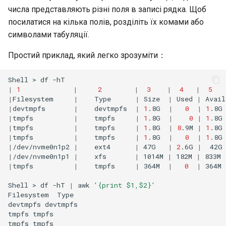
Virtualization
числа представляють різні поля в записі рядка. Щоб
посилатися на кілька полів, розділіть їх комами або
Web
символами табуляції.
Простий приклад, який легко зрозуміти：
Shell
>
df
|
1
|
2
|
3
|
4
|
5
|
Filesystem
|
Type
|
Size
|
Used
|
Avail
|
devtmpfs
|
devtmpfs
|
1
.8G
|
0
|
1
.8G
|
tmpfs
|
tmpfs
|
1
.8G
|
0
|
1
.8G
|
tmpfs
|
tmpfs
|
1
.8G
|
8
.9M
|
1
.8G
|
tmpfs
|
tmpfs
|
1
.8G
|
0
|
1
.8G
|
/dev/nvme0n1p2
|
ext4
|
47G
|
2
.6G
|
42G
|
/dev/nvme0n1p1
|
xfs
|
1014M
|
182M
|
833M
|
tmpfs
|
tmpfs
|
364M
|
0
|
364M
Shell
>
df
-hT
|
awk
'{print $1,$2}'
Filesystem
Type

devtmpfs
devtmpfs

tmpfs
tmpfs

tmpfs
tmpfs
