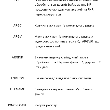
обробляється другий файл, змінна NR
продовжує складатися, але змінна FNR
перераховується
ARGC
Кількість аргументів командного рядка
ARGV
Масив аргументів командного рядка з
індексом, що починається з 0, і ARGV[0], що
представляє awk
ARGIND
Значення індексу файлу, який зараз
обробляється. Перший файл — 1, другий — 2
і так далі
ENVIRON
Змінні середовища поточної системи
FILENAME
Виведіть назву поточного обробленого
файлу
IGNORECASE
Ігнорує регістр