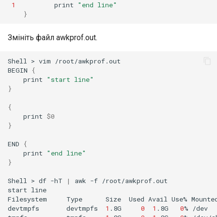
1
print
"end line"
}
Змініть файл awkprof.out.
Shell
>
vim
/root/awkprof.out

BEGIN
{
print
"start line"
}
{
print
$0
}
END
{
print
"end line"
}
Shell
>
df
-hT
|
awk
-f
/root/awkprof.out

start
line

Filesystem
Type
Size
Used
Avail
Use%
Mounte
devtmpfs
devtmpfs
1
.8G
0
1
.8G
0
%
/dev
