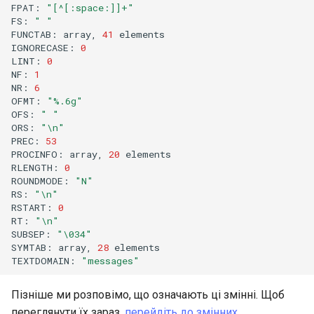
FPAT:
"[^[:space:]]+"
FS:
" "
FUNCTAB:
array,
41
elements

IGNORECASE:
0
LINT:
0
NF:
1
NR:
6
OFMT:
"%.6g"
OFS:
" "
ORS:
"\n"
PREC:
53
PROCINFO:
array,
20
elements

RLENGTH:
0
ROUNDMODE:
"N"
RS:
"\n"
RSTART:
0
RT:
"\n"
SUBSEP:
"\034"
SYMTAB:
array,
28
elements

TEXTDOMAIN:
"messages"
Пізніше ми розповімо, що означають ці змінні. Щоб
переглянути їх зараз,
перейдіть до змінних
.