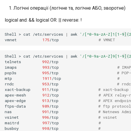
Логічні операції (логічне та, логічне АБО, зворотне)
logical and: && logical OR: || reverse: !
Shell
>
cat
/etc/services
|
awk
'/[^0-9a-zA-Z]1[1-9]{
vmnet
175
/tcp
# VMNET
Shell
>
cat
/etc/services
|
awk
'/[^0-9a-zA-Z]9[1-9]{
telnets
992
/tcp

imaps
993
/tcp
# IMA
pop3s
995
/tcp
# POP
mtp
1911
/tcp
#
rndc
953
/tcp
# rnd
xact-backup
911
/tcp
# xact-backup
apex-mesh
912
/tcp
# APEX relay-
apex-edge
913
/tcp
# APEX endpoin
ftps-data
989
/tcp
# ftp protoco
nas
991
/tcp
# Netnews Adm
vsinet
996
/tcp
# vsinet
maitrd
997
/tcp
#
busboy
998
/tcp
#