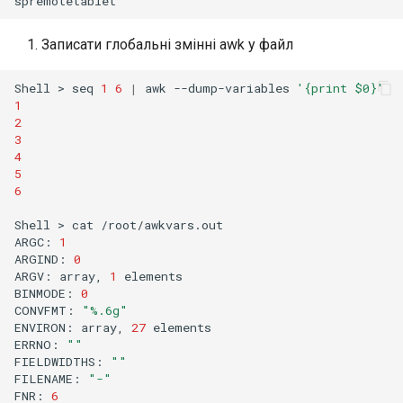
Записати глобальні змінні awk у файл
Shell
>
seq
1
6
|
awk
--dump-variables
'{print $0}'
1
2
3
4
5
6
Shell
>
cat
/root/awkvars.out

ARGC:
1
ARGIND:
0
ARGV:
array,
1
elements

BINMODE:
0
CONVFMT:
"%.6g"
ENVIRON:
array,
27
elements

ERRNO:
""
FIELDWIDTHS:
""
FILENAME:
"-"
FNR:
6