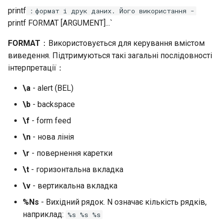
printf
：формат і друк даних. Його використання -
printf FORMAT [ARGUMENT]...`
FORMAT
：Використовується для керування вмістом
виведення. Підтримуються такі загальні послідовності
інтерпретації：
\a
- alert (BEL)
\b
- backspace
\f
- form feed
\n
- нова лінія
\r
- повернення каретки
\t
- горизонтальна вкладка
\v
- вертикальна вкладка
%Ns
- Вихідний рядок. N означає кількість рядків,
наприклад:
%s %s %s