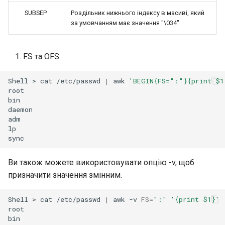
SUBSEP
Роздільник нижнього індексу в масиві, який
за умовчанням має значення "\034"
FS та OFS
Shell
>
cat
/etc/passwd
|
awk
'BEGIN{FS=":"}{print $1
root

bin

daemon

adm

lp

Ви також можете використовувати опцію -v, щоб
призначити значення змінним.
Shell
>
cat
/etc/passwd
|
awk
-v
FS
=
":"
'{print $1}'
root

bin
