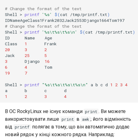
# Change the format of the text
Shell
>
printf
'%s'
$(
cat
/tmp/printf.txt
)
# Change the format of the text
Shell
>
printf
'%s\t%s\t%s\n'
$(
cat
/tmp/printf.txt
)
ID
Name
Age

Class
1
20
3
2
Jack
25
5
3
Django
16
6
4
19
7
Shell
>
printf
"%s\t%s\t%s\t%s\n"
a
b
c
d
1
2
3
4
a
b
c
1
2
3
4
В ОС RockyLinux не існує команди
. Ви можете
print
використовувати лише
в
; його відмінність
print
awk
від
полягає в тому, що він автоматично додає
printf
новий рядок у кінці кожного рядка. Наприклад: