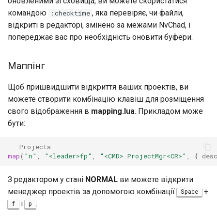
оновленими зі сховища, ви можете скористатися
командою
, яка перевіряє, чи файли,
:checktime
відкриті в редакторі, змінено за межами NvChad, і
попереджає вас про необхідність оновити буфери.
Маппінг
Щоб пришвидшити відкриття ваших проектів, ви
можете створити комбінацію клавіш для розміщення
свого відображення в
mapping.lua
. Прикладом може
бути:
-- Projects
map
(
"n"
,
"<leader>fp"
,
"<CMD> ProjectMgr<CR>"
,
{
des
З редактором у стані
NORMAL
ви можете відкрити
менеджер проектів за допомогою комбінації
+
Space
і
.
f
p