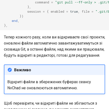
command
=
"git pull --ff-only > .git/
},
session
=
{
enabled
=
true
,
file
=
".git/
})
end
,
},
Тепер кожного разу, коли ви відкриваєте свої проекти,
оновлені файли автоматично завантажуватимуться зі
сховища Git, а останні файли, над якими ви працювали,
будуть відкриті в редакторі, готові для редагування.
Важливо
Відкриті файли в збережених буферах сеансу
NvChad не оновлюються автоматично.
Щоб перевірити, чи відкриті файли не збігаються з