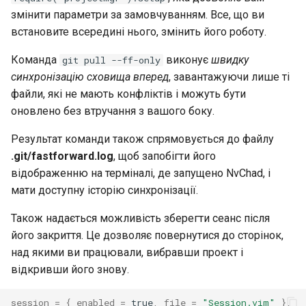
змінити параметри за замовчуванням. Все, що ви
встановите всередині нього, змінить його роботу.
Команда
виконує
швидку
git pull --ff-only
синхронізацію сховища вперед
, завантажуючи лише ті
файли, які не мають конфліктів і можуть бути
оновлено без втручання з вашого боку.
Результат команди також спрямовується до файлу
.git/fastforward.log
, щоб запобігти його
відображенню на терміналі, де запущено NvChad, і
мати доступну історію синхронізації.
Також надається можливість зберегти сеанс після
його закриття. Це дозволяє повернутися до сторінок,
над якими ви працювали, вибравши проект і
відкривши його знову.
session
=
{
enabled
=
true
,
file
=
"Session.vim"
},