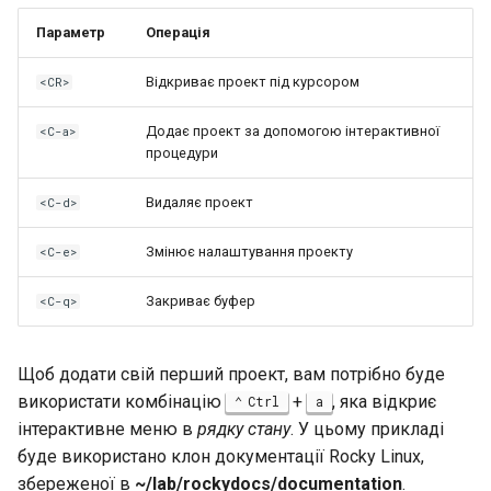
Virtualization
Параметр
Операція
Web
Відкриває проект під курсором
<CR>
Додає проект за допомогою інтерактивної
<C-a>
процедури
Видаляє проект
<C-d>
Змінює налаштування проекту
<C-e>
Закриває буфер
<C-q>
Щоб додати свій перший проект, вам потрібно буде
використати комбінацію
+
, яка відкриє
Ctrl
a
інтерактивне меню в
рядку стану
. У цьому прикладі
буде використано клон документації Rocky Linux,
збереженої в
~/lab/rockydocs/documentation
.