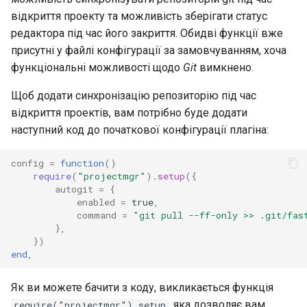
відкриття проекту та можливість зберігати статус
редактора під час його закриття. Обидві функції вже
присутні у файлі конфігурації за замовчуванням, хоча
функціональні можливості щодо
Git
вимкнено.
Щоб додати синхронізацію репозиторію під час
відкриття проектів, вам потрібно буде додати
наступний код до початкової конфігурації плагіна:
config
=
function
()
require
(
"projectmgr"
).
setup
({
autogit
=
{
enabled
=
true
,
command
=
"git pull --ff-only >> .git/fas
},
})
end
,
Як ви можете бачити з коду, викликається функція
, яка дозволяє вам
require("projectmgr").setup