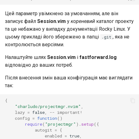
Цей параметр увімкнено за умовчанням, але він
записує файл
Session.vim
у
кореневий
каталог проекту
та це небажано у випадку документації Rocky Linux. У
цьому прикладі його збережено в папці
, яка не
.git
контролюється версіями.
Налаштуйте шлях
Session.vim
і
fastforward.log
відповідно до ваших потреб.
Після внесення змін ваша конфігурація має виглядати
так:
{
"charludo/projectmgr.nvim"
,
lazy
=
false
,
-- important!
config
=
function
()
require
(
"projectmgr"
).
setup
({
autogit
=
{
enabled
=
true
,