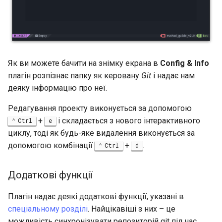
Як ви можете бачити на знімку екрана в
Config & Info
плагін розпізнає папку як керовану
Git
і надає нам
деяку інформацію про неї.
Редагування проекту виконується за допомогою
+
і складається з нового інтерактивного
Ctrl
e
циклу, тоді як будь-яке видалення виконується за
допомогою комбінації
+
.
Ctrl
d
Додаткові функції
Плагін надає деякі додаткові функції, указані в
спеціальному розділі
. Найцікавіші з них – це
можливість синхронізувати репозиторій git під час