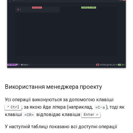
Package Management
Встановлення Rocky Linux
10
Rocky Linux 10 (Red Quartz)
– Мінімальні вимоги до
обладнання
Proxies
Використання менеджера проекту
Repositories
Усі операції виконуються за допомогою клавіші
Security
, за якою йде літера (наприклад,
), тоді як
Ctrl
<C-a
клавіші
відповідає клавіша
.
<CR>
Enter
Troubleshooting
У наступній таблиці показано всі доступні операції