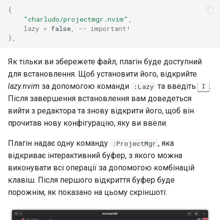
Лабораторна робота 9:
Частина 5.1 HAProxy
Valuta
{
Центри сертифікації SSH 
Журнал змін 8
"charludo/projectmgr.nvim"
,
Завантаження робочих
підписування ключів
Editors
Керування журналами
bash - колір рядка
lazy
=
false
,
-- important!
вузлів Kubernetes
Частина 5.2 Varnish
},
Зміцнення підрозділів
Email
Служба Systemd – сценарій
Лабораторна робота 10:
Частина 5.3 Squid
Systemd
Python
Як тільки ви збережете файл, плагін буде доступний
Налаштування kubectl дл
File Sharing Services
для встановлення. Щоб установити його, відкрийте
віддаленого доступу
Частина 5.3 Squid
WireGuard VPN
Перевіка сумісності ЦП
lazy.nvim
за допомогою команди
та введіть
.
:Lazy
I
Hardware
Після завершення встановлення вам доведеться
Лабораторна робота 11:
Частина 6. Поштові
torsocks - Маршрут трафіку
вийти з редактора та знову відкрити його, щоб він
Надання мережевих
сервери
через Tor/SOCKS5
Interoperability
прочитав нову конфігурацію, яку ви ввели.
маршрутів Pod
Частина 7 Висока
ISOs
Плагін надає одну команду
, яка
:ProjectMgr
Лабораторна робота 12:
доступність
відкриває інтерактивний буфер, з якого можна
Smoke Test
Kernel
виконувати всі операції за допомогою комбінацій
клавіш. Після першого відкриття буфер буде
Лабораторна робота 13:
Mirror Management
порожнім, як показано на цьому скріншоті:
Очищення
Network