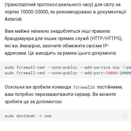
(транспортний протокол реального часу) для світу на
портах 10000-20000, як рекомендовано в документації
Asterisk.
Вам майже напевно знадобляться інші правила
брандмауера для інших прямих служб (HTTP/HTTPS),
які ви, ймовірно, захочете обмежити своїми IP-
адресами. Це виходить за рамки цього документа:
sudo
firewall-cmd
--zone
=
public
--add-service
sip
--pe
sudo
firewall-cmd
--zone
=
public
--add-port
=
10000
-2000
Оскільки ви зробили команди
постійними,
firewalld
вам потрібно перезавантажити сервер. Ви можете
зробити це за допомогою:
sudo
shutdown
-r