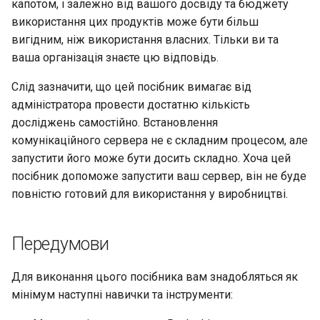
капотом, і залежно від вашого досвіду та бюджету
Лабораторна робота 9:
за умовчанням & групу
Частина 5.1 HAProxy
Valuta
Центри сертифікації SSH і
Журнал змін 8
використання цих продуктів може бути більш
Завантаження робочих
підписування ключів
bash - колір рядка
Керування журналами
вигідним, ніж використання власних. Тільки ви та
вузлів Kubernetes
Налаштування служби
Частина 5.2 Varnish
ваша організація знаєте цю відповідь.
Asterisk
Зміцнення підрозділів
Служба Systemd – сценарій
Лабораторна робота 10:
Частина 5.3 Squid
Systemd
Python
Слід зазначити, що цей посібник вимагає від
Налаштування kubectl дл
Налаштування
адміністратора провести достатню кількість
віддаленого доступу
брандмауера
Частина 5.3 Squid
WireGuard VPN
Перевіка сумісності ЦП
досліджень самостійно. Встановлення
комунікаційного сервера не є складним процесом, але
Лабораторна робота 11:
Тестування
Частина 6. Поштові
torsocks - Маршрут трафіку
запустити його може бути досить складно. Хоча цей
Надання мережевих
сервери
через Tor/SOCKS5
посібник допоможе запустити ваш сервер, він не буде
маршрутів Pod
Консоль Asterisk
повністю готовий для використання у виробництві.
Частина 7 Висока
Лабораторна робота 12:
Показати зразок
доступність
Smoke Test
автентифікації кінцевої
Передумови
точки
Лабораторна робота 13:
Для виконання цього посібника вам знадобляться як
Очищення
Висновок
мінімум наступні навички та інструменти: