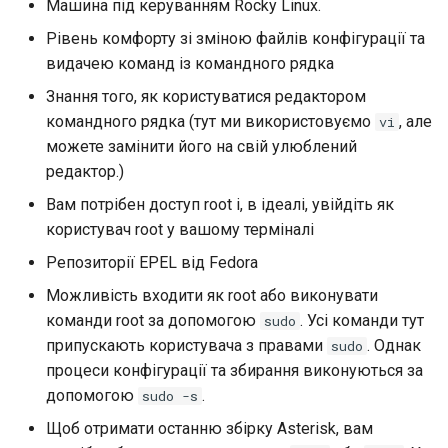
Машина під керуванням Rocky Linux.
Рівень комфорту зі зміною файлів конфігурації та
видачею команд із командного рядка
Знання того, як користуватися редактором
командного рядка (тут ми використовуємо
, але
vi
можете замінити його на свій улюблений
редактор.)
Вам потрібен доступ root і, в ідеалі, увійдіть як
користувач root у вашому терміналі
Репозиторії EPEL від Fedora
Можливість входити як root або виконувати
команди root за допомогою
. Усі команди тут
sudo
припускають користувача з правами
. Однак
sudo
процеси конфігурації та збирання виконуються за
допомогою
.
sudo -s
Щоб отримати останню збірку Asterisk, вам