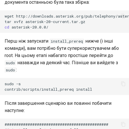
документа останньою була така збірка:
wget
http://downloads.asterisk.org/pub/telephony/aste
tar
xvfz
cd
Перш ніж запускати
нижче (і інші
install_prereq
команди), вам потрібно бути суперкористувачем або
root. На цьому етапі набагато простіше перейти до
назавжди на деякий час. Пізніше ви вийдете з
sudo
:
sudo
sudo
-s

contrib/scripts/install_prereq
Після завершення сценарію ви повинні побачити
наступне:
#############################################
