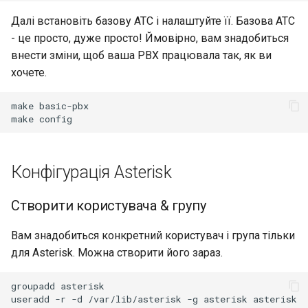
Далі встановіть базову АТС і налаштуйте її. Базова АТС
- це просто, дуже просто! Ймовірно, вам знадобиться
внести зміни, щоб ваша PBX працювала так, як ви
хочете.
make
basic-pbx

make
Конфігурація Asterisk
Створити користувача & групу
Вам знадобиться конкретний користувач і група тільки
для Asterisk. Можна створити його зараз.
groupadd
asterisk

useradd
-r
-d
/var/lib/asterisk
-g
asterisk
asterisk
