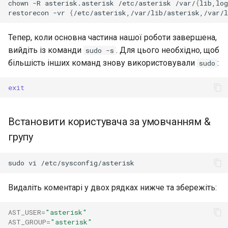
chown
-R
asterisk.asterisk
/etc/asterisk
/var/
{
lib,log
restorecon
-vr
{
/etc/asterisk,/var/lib/asterisk,/var/l
Тепер, коли основна частина нашої роботи завершена,
вийдіть із команди
. Для цього необхідно, щоб
sudo -s
більшість інших команд знову використовували
:
sudo
exit
Встановити користувача за умовчанням &
групу
sudo
vi
Видаліть коментарі у двох рядках нижче та збережіть:
AST_USER
=
"asterisk"
AST_GROUP
=
"asterisk"