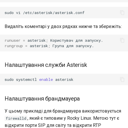
sudo
vi
Видаліть коментарі у двох рядках нижче та збережіть:
runuser
=
asterisk
;
Користувач
для
rungroup
=
asterisk
;
Група
для
Налаштування служби Asterisk
sudo
systemctl
enable
Налаштування брандмауера
У цьому прикладі для брандмауера використовується
, який є типовим у Rocky Linux. Метою тут є
firewalld
відкрити порти SIP для світу та відкрити RTP