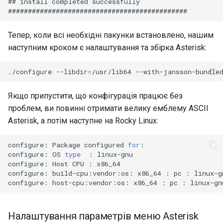
## install completed successfully

Тепер, коли всі необхідні пакунки встановлено, нашим
наступним кроком є налаштування та збірка Asterisk:
./configure
--libdir
=
/usr/lib64
--with-jansson-bundle
Якщо припустити, що конфігурація працює без
проблем, ви повинні отримати велику емблему ASCII
Asterisk, а потім наступне на Rocky Linux:
configure:
Package
configured
for
:

configure:
OS
type
:
linux-gnu

configure:
Host
CPU
:
x86_64

configure:
build-cpu:vendor:os:
x86_64
:
pc
:
linux-g
configure:
host-cpu:vendor:os:
x86_64
:
pc
:
linux-gn
Налаштування параметрів меню Asterisk